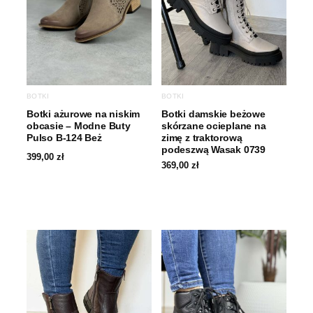
BOTKI
BOTKI
Botki ażurowe na niskim
Botki damskie beżowe
obcasie – Modne Buty
skórzane ocieplane na
Pulso B-124 Beż
zimę z traktorową
podeszwą Wasak 0739
399,00
zł
369,00
zł