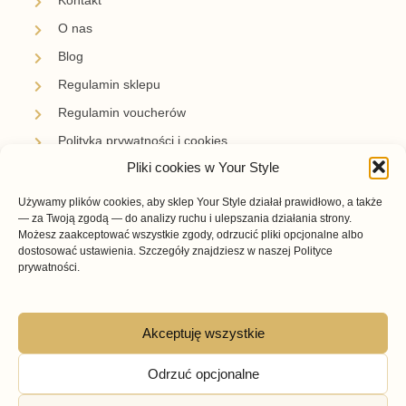
Kontakt
O nas
Blog
Regulamin sklepu
Regulamin voucherów
Polityka prywatności i cookies
Pliki cookies w Your Style
Newsletter
Używamy plików cookies, aby sklep Your Style działał prawidłowo, a także
Zapisz się i bądź z nami na bieżąco.
— za Twoją zgodą — do analizy ruchu i ulepszania działania strony.
Otrzymuj informacje o nowościach, promocjach i
Możesz zaakceptować wszystkie zgody, odrzucić pliki opcjonalne albo
inspiracjach przygotowanych przez Your Style.
dostosować ustawienia. Szczegóły znajdziesz w naszej Polityce
prywatności.
Akceptuję wszystkie
Subskrybuję →
Odrzuć opcjonalne