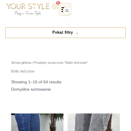
Przejdź
0
Wózek
do
treści
Pokaż filtry
Strona główna
/ Produkty oznaczone “Botki skórzane”
Botki skórzane
Showing 1–16 of 64 results