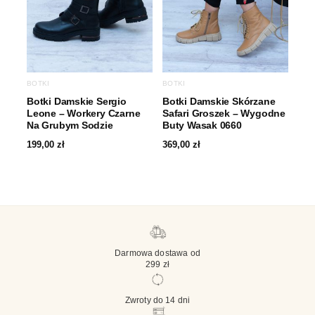
BOTKI
BOTKI
Botki Damskie Sergio
Botki Damskie Skórzane
Leone – Workery Czarne
Safari Groszek – Wygodne
Na Grubym Sodzie
Buty Wasak 0660
199,00
zł
369,00
zł
Darmowa dostawa od
299 zł
Zwroty do 14 dni