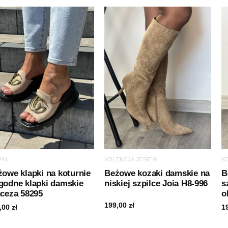
PKI
KOLEKCJA JESIEŃ
K
owe klapki na koturnie
Beżowe kozaki damskie na
B
godne klapki damskie
niskiej szpilce Joia H8-996
s
nceza 58295
o
199,00
zł
,00
zł
1