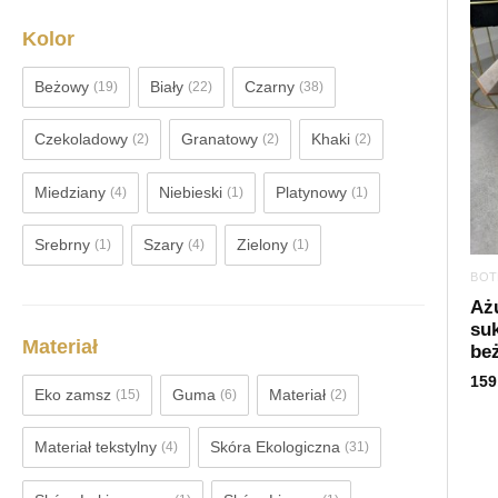
Kolor
Beżowy
Biały
Czarny
(19)
(22)
(38)
Czekoladowy
Granatowy
Khaki
(2)
(2)
(2)
Miedziany
Niebieski
Platynowy
(4)
(1)
(1)
Srebrny
Szary
Zielony
(1)
(4)
(1)
BOT
Aż
suk
Materiał
be
159
Eko zamsz
Guma
Materiał
(15)
(6)
(2)
Materiał tekstylny
Skóra Ekologiczna
(4)
(31)