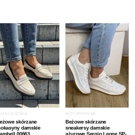
OLEKCJA JESIEŃ
BUTY SPORTOWE
eżowe skórzane
Beżowe skórzane
okasyny damskie
sneakersy damskie
ambell 00663
ażurowe Sergio Leone SP-