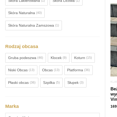
Skóra Lakierowana
Skóra Licowa
(1)
(1)
Skóra Naturalna
(40)
Skóra Naturalna Zamszowa
(1)
Rodzaj obcasa
Gruba podeszwa
Klocek
Koturn
(46)
(9)
(15)
Niski Obcas
Obcas
Platforma
(13)
(13)
(36)
KLA
Płaski obcas
Szpilka
Słupek
(36)
(5)
(3)
Beż
wy
Vi
Marka
169