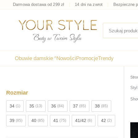
Przejdź
Darmowa dostawa od 299 zł
14 dni na zwrot
Bezpieczne p
do
treści
Obuwie damskie
^
Nowości
Promocje
Trendy
Stro
Styl
Rozmiar
Show
34
35
36
37
38
(1)
(13)
(84)
(85)
(85)
39
40
41
41/42
42
(85)
(85)
(75)
(6)
(2)