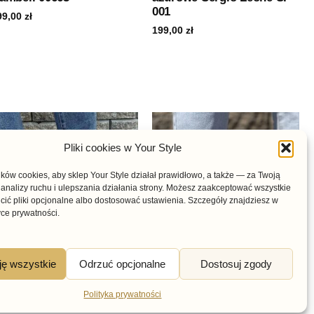
001
99,00
zł
199,00
zł
Pliki cookies w Your Style
ów cookies, aby sklep Your Style działał prawidłowo, a także — za Twoją
analizy ruchu i ulepszania działania strony. Możesz zaakceptować wszystkie
cić pliki opcjonalne albo dostosować ustawienia. Szczegóły znajdziesz w
yce prywatności.
ję wszystkie
Odrzuć opcjonalne
Dostosuj zgody
Polityka prywatności