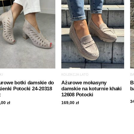
KI
KOLEKCJA LATO
B
urowe botki damskie do
Ażurowe mokasyny
B
ienki Potocki 24-20318
damskie na koturnie khaki
b
ż
12608 Potocki
3
,00
zł
169,00
zł