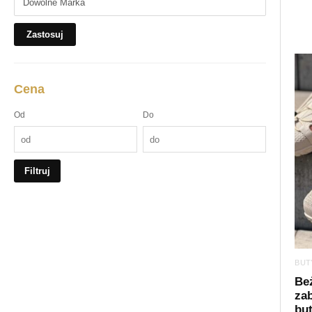
Zastosuj
Cena
Od
Do
Filtruj
BUT
Be
za
but