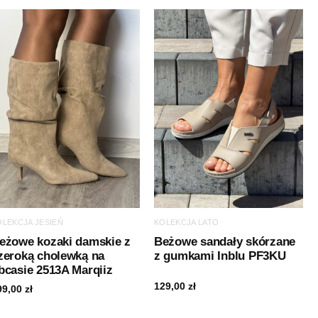
OLEKCJA JESIEŃ
KOLEKCJA LATO
eżowe kozaki damskie z
Beżowe sandały skórzane
zeroką cholewką na
z gumkami Inblu PF3KU
bcasie 2513A Marqiiz
129,00
zł
99,00
zł