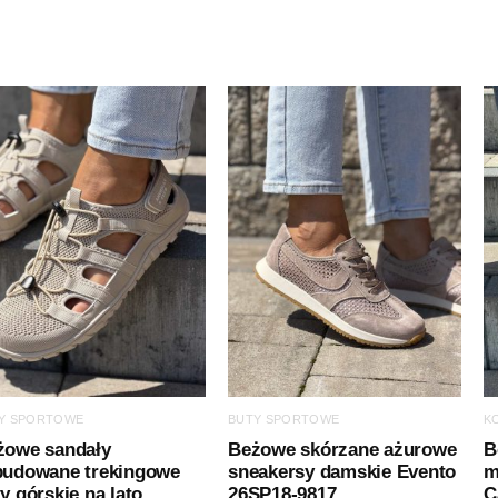
Y SPORTOWE
BUTY SPORTOWE
K
żowe sandały
Beżowe skórzane ażurowe
B
budowane trekingowe
sneakersy damskie Evento
m
y górskie na lato
26SP18-9817
C