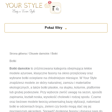
Przejdź
0
Wózek
do
treści
Pokaż filtry
Strona główna
/
Obuwie damskie
/ Botki
Botki
Botki damskie
to zróżnicowana kategoria obejmująca lekkie
modele ażurowe, klasyczne fasony na okres przejściowy oraz
wybrane botki ocieplane na chłodniejsze miesiące. W Your Style
znajdziesz modele ze skóry naturalnej, zamszu i materiałów
ekologicznych, a także botki płaskie, na słupku, koturnie, platformie
lub grubej podeszwie. Przy wyborze zwróć uwagę na sezon, sposób
zapinania, kształt noska, wysokość cholewki i rodzaj spodu. Czarne
oraz beżowe modele tworzą uniwersalną bazę stylizacji, natomiast
botki w odcieniach brązu, zieleni czy bordo mogą stać się jej
mocniejszym akcentem. Sprawdź dostępne fasony i dopasuj parę do