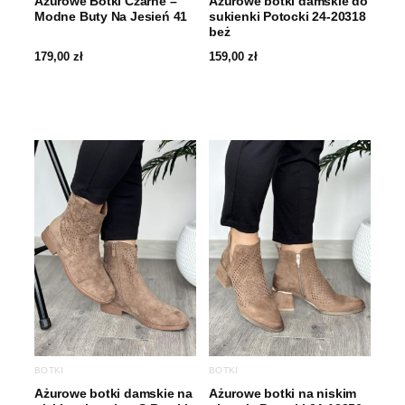
Ażurowe Botki Czarne –
Ażurowe botki damskie do
Modne Buty Na Jesień 41
sukienki Potocki 24-20318
beż
179,00
zł
159,00
zł
BOTKI
BOTKI
Ażurowe botki damskie na
Ażurowe botki na niskim