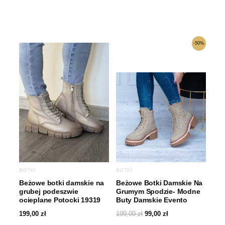
Pierwotna
Aktualna
-50%
cena
cena
wynosiła:
wynosi:
199,00 zł.
99,00 zł.
BOTKI
BOTKI
Beżowe botki damskie na
Beżowe Botki Damskie Na
grubej podeszwie
Grumym Spodzie- Modne
ocieplane Potocki 19319
Buty Damskie Evento
199,00
zł
199,00
zł
99,00
zł