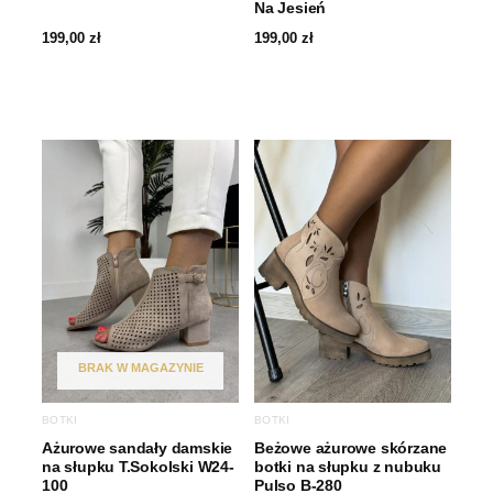
Na Jesień
199,00
zł
199,00
zł
BRAK W MAGAZYNIE
BOTKI
BOTKI
Ażurowe sandały damskie
Beżowe ażurowe skórzane
na słupku T.Sokolski W24-
botki na słupku z nubuku
100
Pulso B-280