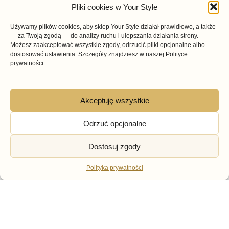
Pliki cookies w Your Style
charakterystyczne konstrukcje mają jednak
Używamy plików cookies, aby sklep Your Style działał prawidłowo, a także
własne kategorie i odrębną intencję wyszukiwania.
— za Twoją zgodą — do analizy ruchu i ulepszania działania strony.
Możesz zaakceptować wszystkie zgody, odrzucić pliki opcjonalne albo
Sztyblety damskie
rozpoznasz przede wszystkim
dostosować ustawienia. Szczegóły znajdziesz w naszej Polityce
prywatności.
po elastycznych wstawkach po bokach cholewki i
wsuwanej konstrukcji. Jeżeli zależy Ci właśnie na
takim fasonie, warto przejść bezpośrednio do
Akceptuję wszystkie
wyspecjalizowanej kategorii.
Odrzuć opcjonalne
Trzewiki damskie
są zwykle bardziej zabudowane i
Dostosuj zgody
często sznurowane. W praktyce nazwy trzewików
oraz botków bywają używane zamiennie, dlatego
Polityka prywatności
przy wyborze należy kierować się budową
konkretnego modelu.
Workery damskie
mają mocniejszą, inspirowaną