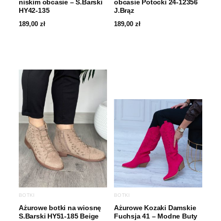
niskim obcasie – S.Barski
obcasie Potocki 24-12356
HY42-135
J.Brąz
189,00
zł
189,00
zł
BOTKI
BOTKI
Ażurowe botki na wiosnę
Ażurowe Kozaki Damskie
S.Barski HY51-185 Beige
Fuchsja 41 – Modne Buty