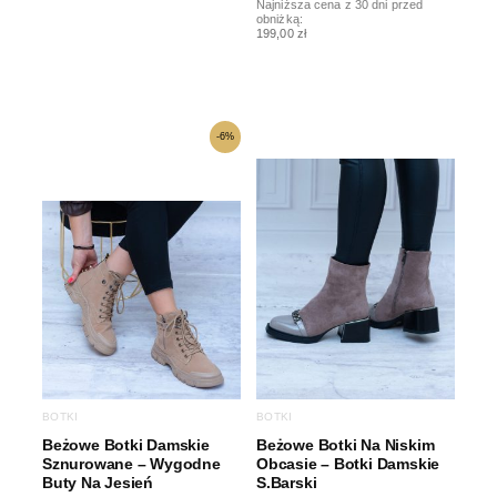
Najniższa cena z 30 dni przed
obniżką:
199,00 zł
Pierwotna
Aktualna
-6%
cena
cena
wynosiła:
wynosi:
159,00 zł.
149,00 zł.
BOTKI
BOTKI
Beżowe Botki Damskie
Beżowe Botki Na Niskim
Sznurowane – Wygodne
Obcasie – Botki Damskie
Buty Na Jesień
S.Barski