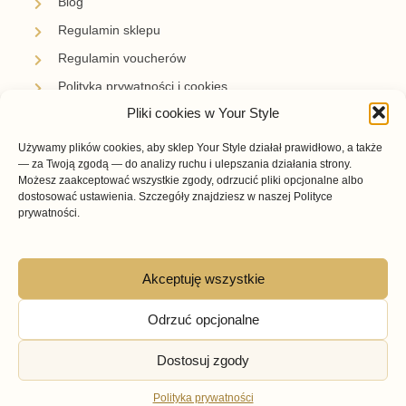
Blog
Regulamin sklepu
Regulamin voucherów
Polityka prywatności i cookies
Pliki cookies w Your Style
Newsletter
Używamy plików cookies, aby sklep Your Style działał prawidłowo, a także
Zapisz się i bądź z nami na bieżąco.
— za Twoją zgodą — do analizy ruchu i ulepszania działania strony.
Otrzymuj informacje o nowościach, promocjach i
Możesz zaakceptować wszystkie zgody, odrzucić pliki opcjonalne albo
inspiracjach przygotowanych przez Your Style.
dostosować ustawienia. Szczegóły znajdziesz w naszej Polityce
prywatności.
Akceptuję wszystkie
Subskrybuję →
Odrzuć opcjonalne
Dostosuj zgody
© Your Style – Buty w Twoim Stylu 2026
Powered by StylWEB.pl
Polityka prywatności