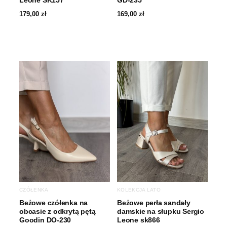
179,00
zł
169,00
zł
CZÓŁENKA
KOLEKCJA LATO
Beżowe czółenka na
Beżowe perła sandały
obcasie z odkrytą pętą
damskie na słupku Sergio
Goodin DO-230
Leone sk866