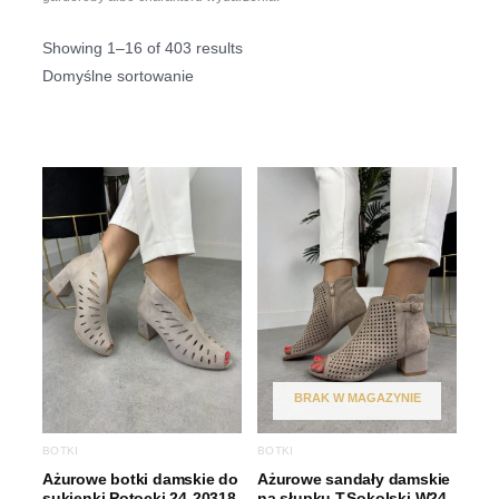
Showing 1–16 of 403 results
BRAK W MAGAZYNIE
BOTKI
BOTKI
Ażurowe botki damskie do
Ażurowe sandały damskie
sukienki Potocki 24-20318
na słupku T.Sokolski W24-