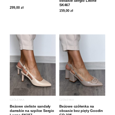
obcasie Sergio Leone
SK467
299,00
zł
159,00
zł
CZÓŁENKA
CZÓŁENKA
Beżowe cieliste sandały
Beżowe czółenka na
damskie na szpilce Sergio
obcasie bez pięty Goodin
Leone SK157
GD-235