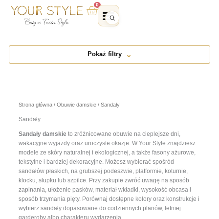
Przejdź
0
Wózek
do
treści
Pokaż filtry
Strona główna
/
Obuwie damskie
/ Sandały
Sandały
Sandały damskie
to zróżnicowane obuwie na cieplejsze dni,
wakacyjne wyjazdy oraz uroczyste okazje. W Your Style znajdziesz
modele ze skóry naturalnej i ekologicznej, a także fasony ażurowe,
tekstylne i bardziej dekoracyjne. Możesz wybierać spośród
sandałów płaskich, na grubszej podeszwie, platformie, koturnie,
klocku, słupku lub szpilce. Przy zakupie zwróć uwagę na sposób
zapinania, ułożenie pasków, materiał wkładki, wysokość obcasa i
sposób trzymania pięty. Porównaj dostępne kolory oraz konstrukcje i
wybierz sandały dopasowane do codziennych planów, letniej
garderoby albo charakteru wydarzenia.