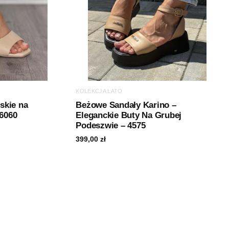
KOLEKCJA LATO
skie na
Beżowe Sandały Karino –
26060
Eleganckie Buty Na Grubej
Podeszwie – 4575
399,00
zł