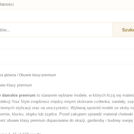
łatności
Szuka
na główna
/ Obuwie klasy premium
wie klasy premium
y damskie premium
to starannie wybrane modele, w których liczą się mater
lekcji Your Style znajdziesz między innymi skórzane czółenka, sandały, szp
iennych stylizacji oraz na uroczystości. Wybieraj spośród modeli ze skóry na
formie, klocku, słupku lub szpilce. Przed zakupem sprawdź materiał cholewk
erz obuwie klasy premium dopasowane do okazji, garderoby i budowy swojej 