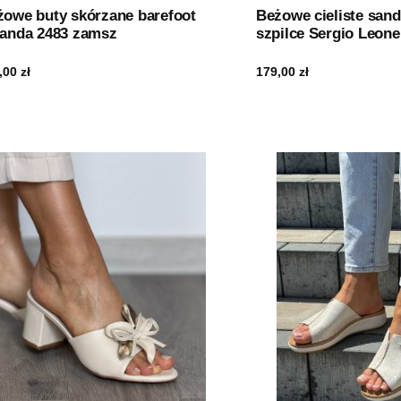
żowe buty skórzane barefoot
Beżowe cieliste san
landa 2483 zamsz
szpilce Sergio Leon
,00
zł
179,00
zł