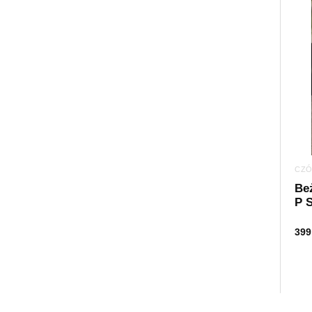
CZÓ
Be
P S
399