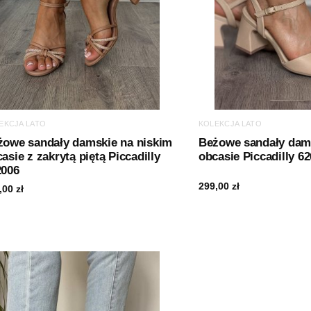
EKCJA LATO
KOLEKCJA LATO
żowe sandały damskie na niskim
Beżowe sandały dam
asie z zakrytą piętą Piccadilly
obcasie Piccadilly 6
2006
299,00
zł
,00
zł