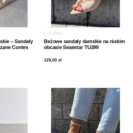
CZÓŁENKA
kie – Sandały
Beżowe sandały damskie na niskim
rzane Contes
obcasie Seaestar TU299
129,00
zł