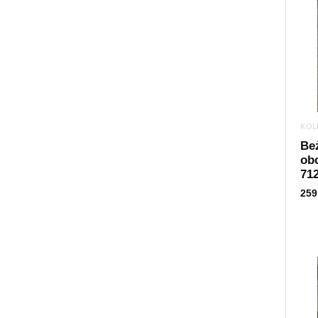
KOL
Be
obc
71
259