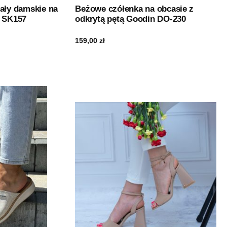
dały damskie na
Beżowe czółenka na obcasie z
e SK157
odkrytą pętą Goodin DO-230
159,00
zł