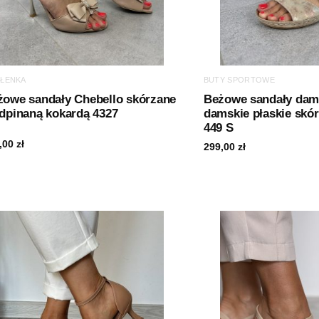
ŁENKA
BUTY SPORTOWE
żowe sandały Chebello skórzane
Beżowe sandały dams
dpinaną kokardą 4327
damskie płaskie skó
449 S
,00
zł
299,00
zł