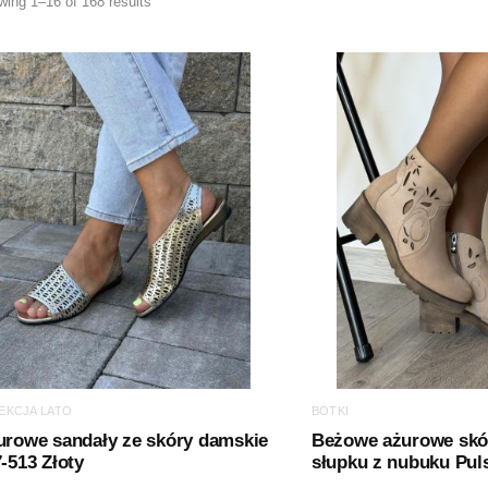
ing 1–16 of 168 results
EKCJA LATO
BOTKI
urowe sandały ze skóry damskie
Beżowe ażurowe skór
-513 Złoty
słupku z nubuku Pul