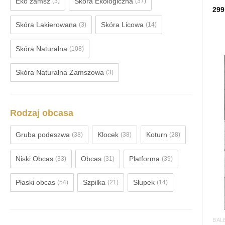
Eko zamsz
Skóra Ekologiczna
(3)
(37)
299
Skóra Lakierowana
Skóra Licowa
(3)
(14)
Skóra Naturalna
(108)
Skóra Naturalna Zamszowa
(3)
Rodzaj obcasa
Gruba podeszwa
Klocek
Koturn
(38)
(38)
(28)
Niski Obcas
Obcas
Platforma
(33)
(31)
(39)
Płaski obcas
Szpilka
Słupek
(54)
(21)
(14)
BAL