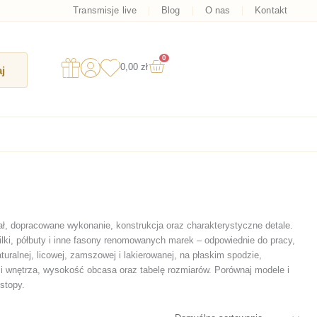
Transmisje live
Blog
O nas
Kontakt
0
Wózek
0,00
zł
j
iał, dopracowane wykonanie, konstrukcja oraz charakterystyczne detale.
ilki, półbuty i inne fasony renomowanych marek – odpowiednie do pracy,
turalnej, licowej, zamszowej i lakierowanej, na płaskim spodzie,
i i wnętrza, wysokość obcasa oraz tabelę rozmiarów. Porównaj modele i
stopy.