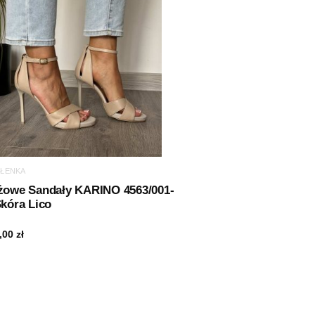
ŁENKA
żowe Sandały KARINO 4563/001-
kóra Lico
,00
zł