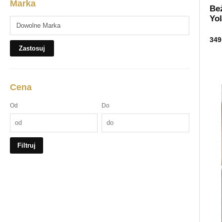
Marka
Be
Yo
349
Zastosuj
Cena
Od
Do
Filtruj