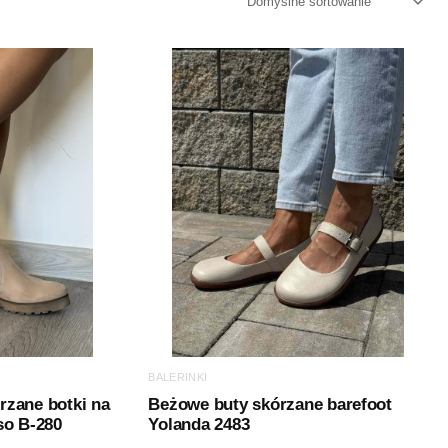
BALERINKI
zane botki na
Beżowe buty skórzane barefoot
so B-280
Yolanda 2483