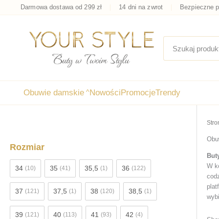
Przejdź
Darmowa dostawa od 299 zł
14 dni na zwrot
Bezpieczne p
do
treści
Obuwie damskie
^
Nowości
Promocje
Trendy
Stro
Obu
Rozmiar
But
W ko
34
35
35,5
36
(10)
(41)
(1)
(122)
codz
plat
37
37,5
38
38,5
(121)
(1)
(120)
(1)
wybi
39
40
41
42
(121)
(113)
(93)
(4)