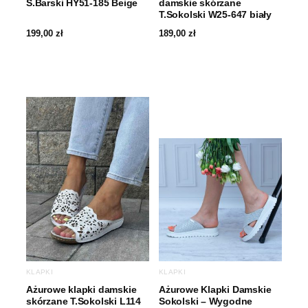
S.Barski HY51-185 Beige
damskie skórzane
T.Sokolski W25-647 biały
199,00
zł
189,00
zł
KLAPKI
KLAPKI
Ażurowe klapki damskie
Ażurowe Klapki Damskie
skórzane T.Sokolski L114
Sokolski – Wygodne