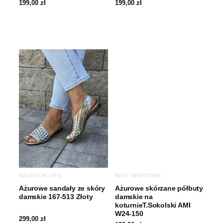
199,00
zł
199,00
zł
KOLEKCJA LATO
BUTY SPORTOWE
Ażurowe sandały ze skóry
Ażurowe skórzane półbuty
damskie 167-513 Złoty
damskie na
koturnieT.Sokolski AMI
W24-150
299,00
zł