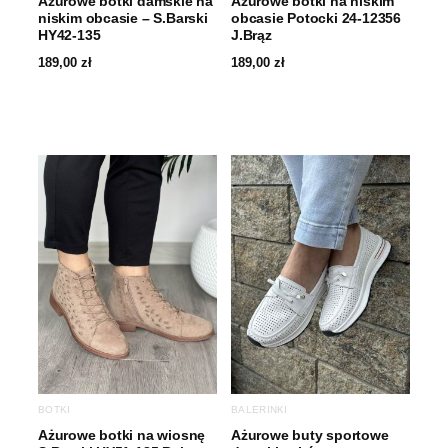
Ażurowe botki damskie na
Ażurowe botki na niskim
niskim obcasie – S.Barski
obcasie Potocki 24-12356
HY42-135
J.Brąz
189,00
zł
189,00
zł
BOTKI
BALERINKI
Ażurowe botki na wiosnę
Ażurowe buty sportowe