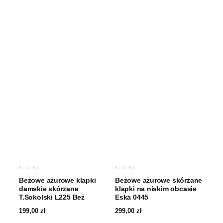
KLAPKI
KLAPKI
Beżowe ażurowe klapki
Beżowe ażurowe skórzane
damskie skórzane
klapki na niskim obcasie
T.Sokolski L225 Beż
Eska 0445
199,00
zł
299,00
zł