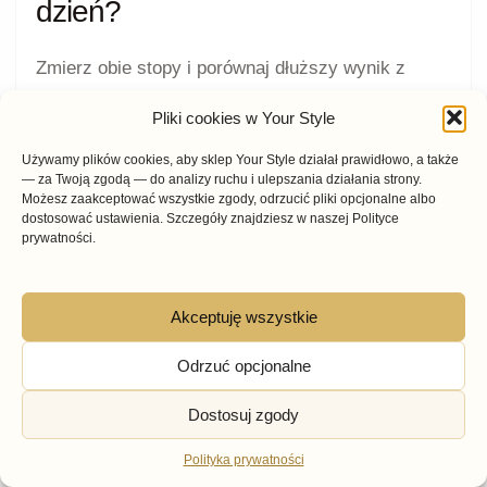
dzień?
Zmierz obie stopy i porównaj dłuższy wynik z
tabelą konkretnego produktu. Nie zakładaj, że
Pliki cookies w Your Style
wszystkie fasony jednej marki mają identyczną
długość, szerokość i wysokość podbicia.
Używamy plików cookies, aby sklep Your Style działał prawidłowo, a także
— za Twoją zgodą — do analizy ruchu i ulepszania działania strony.
Możesz zaakceptować wszystkie zgody, odrzucić pliki opcjonalne albo
Sprawdź długość wkładki
podaną przy
dostosować ustawienia. Szczegóły znajdziesz w naszej Polityce
prywatności.
wybranym rozmiarze.
Porównaj szerokość noska
z najszerszą
częścią stopy.
Akceptuję wszystkie
Uwzględnij wysokość podbicia
w butach
Odrzuć opcjonalne
wsuwanych i zabudowanych.
Dostosuj zgody
Sprawdź trzymanie pięty
w balerinkach,
mokasynach i czółenkach.
Polityka prywatności