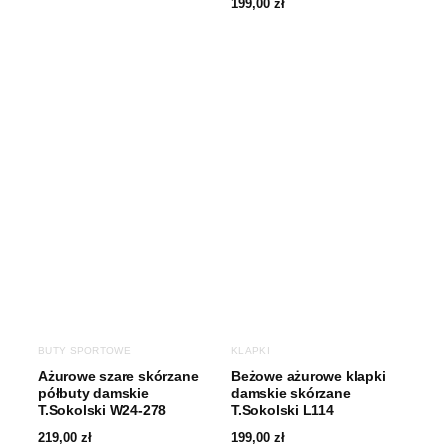
199,00
zł
BUTY SPORTOWE
KLAPKI
Ażurowe szare skórzane
Beżowe ażurowe klapki
półbuty damskie
damskie skórzane
T.Sokolski W24-278
T.Sokolski L114
219,00
zł
199,00
zł