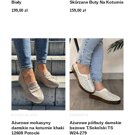
Biały
Skórzane Buty Na Koturnie
199,00
zł
159,00
zł
KOLEKCJA LATO
ESPADRYLE
Ażurowe mokasyny
Ażurowe półbuty damskie
damskie na koturnie khaki
beżowe T.Sokolski TS
12608 Potocki
W24-279