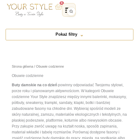
Przejdź
0
Wózek
do
treści
Pokaż filtry
Strona główna
/ Obuwie codzienne
Obuwie codzienne
Buty damskie na co dzień
powinny odpowiadać Twojemu stylowi,
porze roku i planowanym aktywnościom. W kategorii Obuwie
codzienne Your Style znajdziesz między innymi balerinki, mokasyny,
półbuty, sneakersy, trampki, sandały, klapki, botki i bardziej
zabudowane fasony na chłodne dni. Wybieraj spośród modeli ze
skóry naturalnej, zamszu, materiałów ekologicznych i tekstylnych, na
płaskiej podeszwie, platformie, koturnie albo niewysokim obcasie.
Przy zakupie zwróć uwagę na kształt noska, sposób zapinania,
materiał wkładki i tabelę rozmiarów. Porównaj dostępne fasony i
znajdź codzienne buty damskie do pracy, miasta, na spotkanie albo