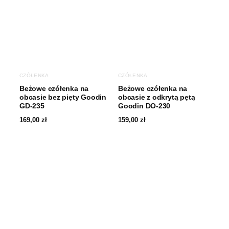
CZÓŁENKA
CZÓŁENKA
Beżowe czółenka na
Beżowe czółenka na
obcasie bez pięty Goodin
obcasie z odkrytą pętą
GD-235
Goodin DO-230
169,00
zł
159,00
zł