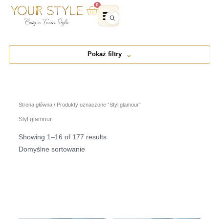
Przejdź
0
Wózek
do
treści
Pokaż filtry
Strona główna
/ Produkty oznaczone “Styl glamour”
Styl glamour
Showing 1–16 of 177 results