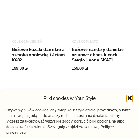
KOLEKCJA JESIEŃ
KOLEKCJA LATO
Beżowe kozaki damskie z
Beżowe sandały damskie
szeroką cholewką i Jetami
ażurowe obcas klocek
K682
Sergio Leone SK471
199,00
zł
159,00
zł
Pliki cookies w Your Style
Używamy plików cookies, aby sklep Your Style działał prawidłowo, a także
— za Twoją zgodą — do analizy ruchu i ulepszania działania strony.
Możesz zaakceptować wszystkie zgody, odrzucić pliki opcjonalne albo
dostosować ustawienia. Szczegóły znajdziesz w naszej Polityce
prywatności.