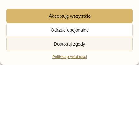
Akceptuję wszystkie
Odrzuć opcjonalne
CZÓŁENKA
KOLEKCJA LATO
Dostosuj zgody
Beżowe sandały damskie
Beżowe sandały damskie
na niskim obcasie Potocki
na obcasie z zakrytą piętą
12811
Sergio Leone SK132
Polityka prywatności
169,00
zł
159,00
zł
Darmowa dostawa od
299 zł
Zwroty do 14 dni