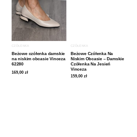
CZÓŁENKA
CZÓŁENKA
Beżowe czółenka damskie
Beżowe Czółenka Na
na niskim obcasie Vinceza
Niskim Obcasie – Damskie
62280
Czółenka Na Jesień
Vinceza
169,00
zł
159,00
zł