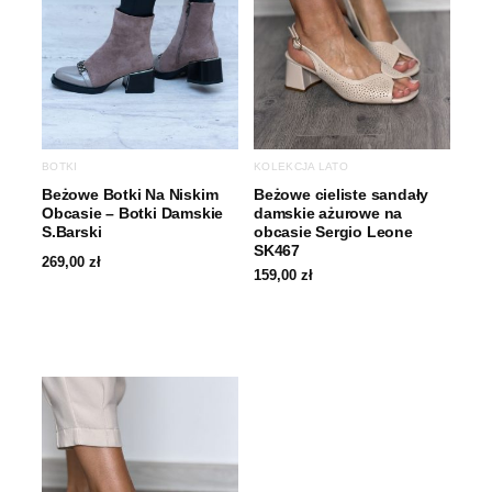
BOTKI
KOLEKCJA LATO
Beżowe Botki Na Niskim
Beżowe cieliste sandały
Obcasie – Botki Damskie
damskie ażurowe na
S.Barski
obcasie Sergio Leone
SK467
269,00
zł
159,00
zł