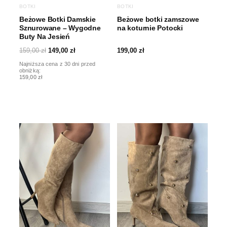
BOTKI
BOTKI
Beżowe Botki Damskie
Beżowe botki zamszowe
Sznurowane – Wygodne
na koturnie Potocki
Buty Na Jesień
159,00
zł
149,00
zł
199,00
zł
Najniższa cena z 30 dni przed
obniżką:
159,00 zł