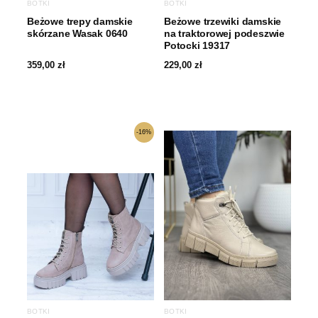
BOTKI
BOTKI
Beżowe trepy damskie
Beżowe trzewiki damskie
skórzane Wasak 0640
na traktorowej podeszwie
Potocki 19317
359,00
zł
229,00
zł
Pierwotna
Aktualna
-16%
cena
cena
wynosiła:
wynosi:
359,00 zł.
300,00 zł.
BOTKI
BOTKI