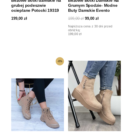
Beżowe botki damskie na
Beżowe Botki Damskie Na
grubej podeszwie
Grumym Spodzie- Modne
ocieplane Potocki 19319
Buty Damskie Evento
199,00
zł
199,00
zł
99,00
zł
Najniższa cena z 30 dni przed
obniżką:
199,00 zł
Pierwotna
Aktualna
-6%
cena
cena
wynosiła:
wynosi:
159,00 zł.
149,00 zł.