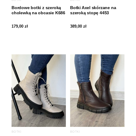
Bordowe botki z szeroką
Botki Axel skórzane na
cholewką na obcasie K686
szeroką stopę 4453
179,00
zł
389,00
zł
BOTKI
BOTKI