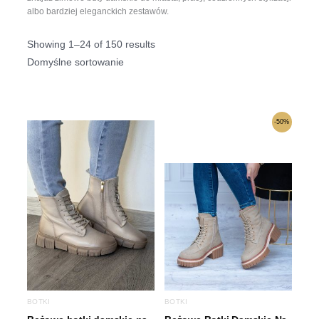
albo bardziej eleganckich zestawów.
Showing 1–24 of 150 results
Pierwotna
Aktualna
-50%
cena
cena
wynosiła:
wynosi:
199,00 zł.
99,00 zł.
BOTKI
BOTKI