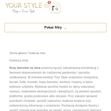
Przejdź
0
Wózek
do
treści
Pokaż filtry
Strona główna
/ Kolekcja zima
Kolekcja zima
Buty damskie na zimę
powinny łączyć zabudowaną konstrukcję z
fasonem dopasowanym do codziennej garderoby i sposobu
użytkowania. W zimowej kolekcji Your Style znajdziesz śniegowce,
kozaki, botki, trzewiki, trepy damskie, workery i trapery, a także
wybrane sztyblety. Wybieraj spośród modeli ze skóry naturalnej,
zamszu, materiałów ekologicznych i tekstylnych, na płaskim spodzie,
platformie, grubej podeszwie albo obcasie. Przy zakupie sprawdź
wysokość cholewki, sposób zapinania, materiał wnętrza oraz
potwierdzoną informację o ociepleniu. Porównaj dostępne fasony i
znajdź zimowe buty damskie do miasta, pracy, codziennych stylizacji