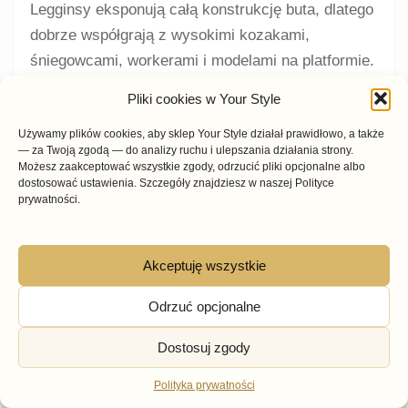
Legginsy eksponują całą konstrukcję buta, dlatego
dobrze współgrają z wysokimi kozakami,
śniegowcami, workerami i modelami na platformie.
Stylizację można uzupełnić dłuższym swetrem,
Pliki cookies w Your Style
kurtką lub płaszczem.
Używamy plików cookies, aby sklep Your Style działał prawidłowo, a także
— za Twoją zgodą — do analizy ruchu i ulepszania działania strony.
Zimowe buty do sukienki
Możesz zaakceptować wszystkie zgody, odrzucić pliki opcjonalne albo
dostosować ustawienia. Szczegóły znajdziesz w naszej Polityce
prywatności.
Kozaki i botki na obcasie mogą uzupełniać bardziej
kobiece zestawy, natomiast masywniejsze
workery, trepy albo trapery mogą przełamać
Akceptuję wszystkie
delikatniejszy charakter dzianinowej sukienki.
Odrzuć opcjonalne
Dostosuj zgody
Jak dobrać rozmiar zimowych
Polityka prywatności
butów?