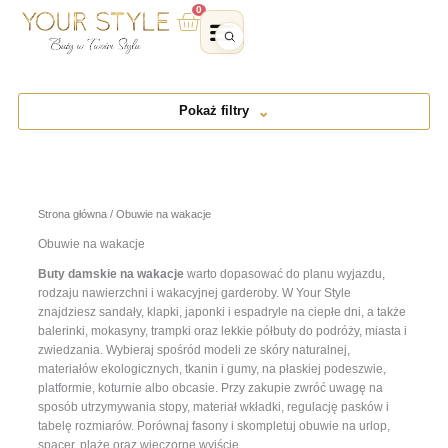
Przejdź
0
Wózek
do
treści
Pokaż filtry
Strona główna
/ Obuwie na wakacje
Obuwie na wakacje
Buty damskie na wakacje
warto dopasować do planu wyjazdu,
rodzaju nawierzchni i wakacyjnej garderoby. W Your Style
znajdziesz sandały, klapki, japonki i espadryle na ciepłe dni, a także
balerinki, mokasyny, trampki oraz lekkie półbuty do podróży, miasta i
zwiedzania. Wybieraj spośród modeli ze skóry naturalnej,
materiałów ekologicznych, tkanin i gumy, na płaskiej podeszwie,
platformie, koturnie albo obcasie. Przy zakupie zwróć uwagę na
sposób utrzymywania stopy, materiał wkładki, regulację pasków i
tabelę rozmiarów. Porównaj fasony i skompletuj obuwie na urlop,
spacer, plażę oraz wieczorne wyjście.