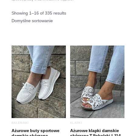
Showing 1–16 of 335 results
BALERINKI
KLAPKI
Ażurowe buty sportowe
Ażurowe klapki damskie
damskie skórzane
skórzane T.Sokolski L114