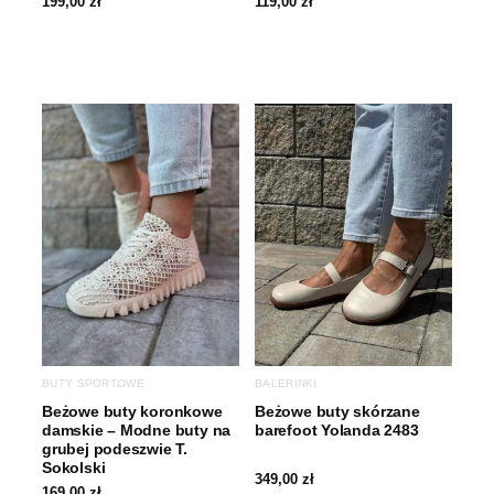
199,00
zł
119,00
zł
BUTY SPORTOWE
BALERINKI
Beżowe buty koronkowe
Beżowe buty skórzane
damskie – Modne buty na
barefoot Yolanda 2483
grubej podeszwie T.
Sokolski
349,00
zł
169,00
zł