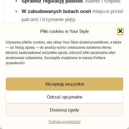
Sprawdź regulację pasków
, klamer i rzepów.
W zabudowanych butach oceń
miejsce przed
palcami i trzymanie pięty.
Przy koturnie lub obcasie sprawdź
, czy stopa
Pliki cookies w Your Style
nie przesuwa się nadmiernie do przodu.
Używamy plików cookies, aby sklep Your Style działał prawidłowo, a także
— za Twoją zgodą — do analizy ruchu i ulepszania działania strony.
Możesz zaakceptować wszystkie zgody, odrzucić pliki opcjonalne albo
dostosować ustawienia. Szczegóły znajdziesz w naszej Polityce
Co sprawdzić przed zakupem?
prywatności.
Najpierw określ, do jakiej wakacyjnej aktywności
Akceptuję wszystkie
potrzebujesz butów. Następnie wybierz stopień
zabudowania, materiał, rodzaj podeszwy, sposób
Odrzuć opcjonalne
zapinania i kolor.
Dostosuj zgody
Nie kieruj się wyłącznie określeniami wakacyjne,
Polityka prywatności
lekkie albo wygodne. Dopasowanie zależy od