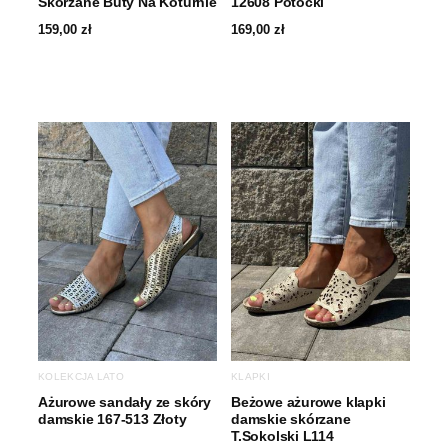
Skórzane Buty Na Koturnie
12608 Potocki
159,00
zł
169,00
zł
KOLEKCJA LATO
KLAPKI
Ażurowe sandały ze skóry
Beżowe ażurowe klapki
damskie 167-513 Złoty
damskie skórzane
T.Sokolski L114