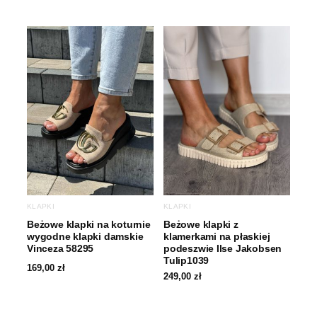
KLAPKI
KLAPKI
Beżowe klapki na koturnie
Beżowe klapki z
wygodne klapki damskie
klamerkami na płaskiej
Vinceza 58295
podeszwie Ilse Jakobsen
Tulip1039
169,00
zł
249,00
zł