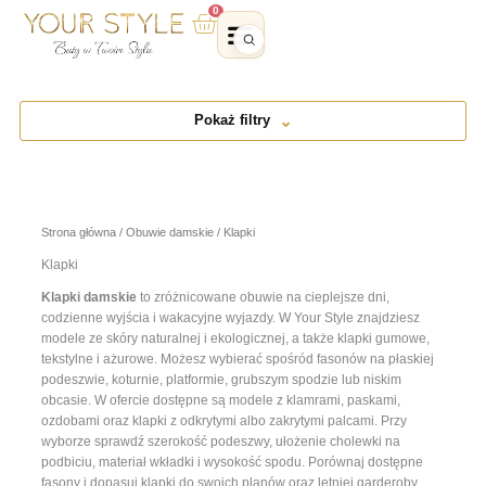
Przejdź
0
Wózek
do
treści
Pokaż filtry
Strona główna
/
Obuwie damskie
/ Klapki
Klapki
Klapki damskie
to zróżnicowane obuwie na cieplejsze dni,
codzienne wyjścia i wakacyjne wyjazdy. W Your Style znajdziesz
modele ze skóry naturalnej i ekologicznej, a także klapki gumowe,
tekstylne i ażurowe. Możesz wybierać spośród fasonów na płaskiej
podeszwie, koturnie, platformie, grubszym spodzie lub niskim
obcasie. W ofercie dostępne są modele z klamrami, paskami,
ozdobami oraz klapki z odkrytymi albo zakrytymi palcami. Przy
wyborze sprawdź szerokość podeszwy, ułożenie cholewki na
podbiciu, materiał wkładki i wysokość spodu. Porównaj dostępne
fasony i dopasuj klapki do swoich planów oraz letniej garderoby.