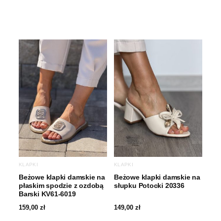
KLAPKI
KLAPKI
Beżowe klapki damskie na
Beżowe klapki damskie na
płaskim spodzie z ozdobą
słupku Potocki 20336
Barski KV61-6019
159,00
zł
149,00
zł