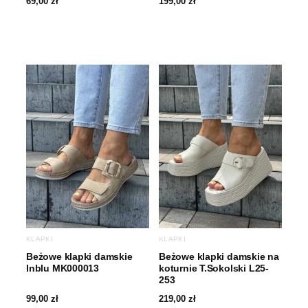
69,00
zł
199,00
zł
KLAPKI
KLAPKI
Beżowe klapki damskie
Beżowe klapki damskie na
Inblu MK000013
koturnie T.Sokolski L25-
253
99,00
zł
219,00
zł