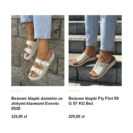
KLAPKI
KLAPKI
Beżowe klapki damskie ze
Beżowe klapki Fly Flot 59
złotymi klamrami Evento
G 07 KG Beż
8520
119,00
zł
229,00
zł