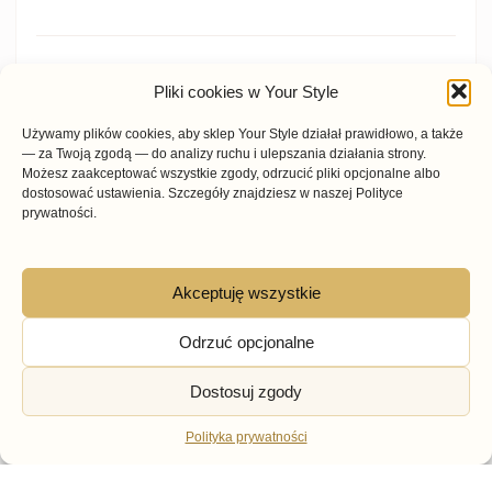
Klapki, japonki czy sandały?
Pliki cookies w Your Style
Klapki stanowią szeroką grupę obuwia bez
Używamy plików cookies, aby sklep Your Style działał prawidłowo, a także
— za Twoją zgodą — do analizy ruchu i ulepszania działania strony.
zabudowanej pięty.
Japonki damskie
są ich
Możesz zaakceptować wszystkie zgody, odrzucić pliki opcjonalne albo
szczególnym rodzajem — rozpoznasz je po pasku
dostosować ustawienia. Szczegóły znajdziesz w naszej Polityce
prywatności.
przebiegającym pomiędzy palcami.
Sandały zazwyczaj mają konstrukcję mocniej
Akceptuję wszystkie
podtrzymującą stopę. Często posiadają pasek
przy pięcie albo zapięcie wokół kostki. Niektóre
Odrzuć opcjonalne
modele mogą znajdować się na granicy obu
Dostosuj zgody
kategorii, dlatego należy oceniać całą budowę
buta, a nie wyłącznie liczbę pasków.
Polityka prywatności
Kapcie również mogą mieć odkrytą piętę, lecz ich