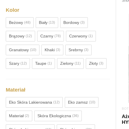
Show
Kolor
Beżowy
Biały
Bordowy
(48)
(13)
(3)
Brązowy
Czarny
Czerwony
(12)
(78)
(1)
Granatowy
Khaki
Srebrny
(10)
(3)
(3)
Szary
Taupe
Zielony
Złoty
(12)
(1)
(11)
(3)
Materiał
Eko Skóra Lakierowana
Eko zamsz
(12)
(10)
BOT
Materiał
Skóra Ekologiczna
(2)
(36)
Ażu
HY