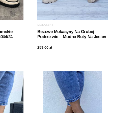
MOKASYNY
amskie
Beżowe Mokasyny Na Grubej
6044/24
Podeszwie – Modne Buty Na Jesień
259,00
zł