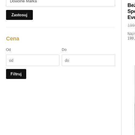
Be
Sp
Zastosuj
Ev
199
Najn
Cena
199,
Od
Do
Filtruj