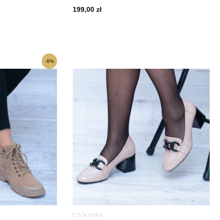
199,00
zł
lna
-6%
i:
 zł.
CZÓŁENKA