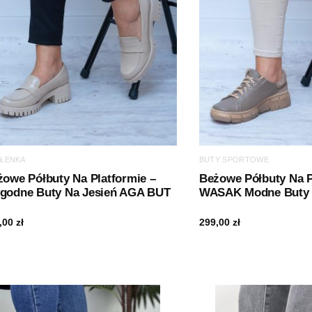
ŁENKA
BUTY SPORTOWE
żowe Półbuty Na Platformie –
Beżowe Półbuty Na P
godne Buty Na Jesień AGA BUT
WASAK Modne Buty
,00
zł
299,00
zł