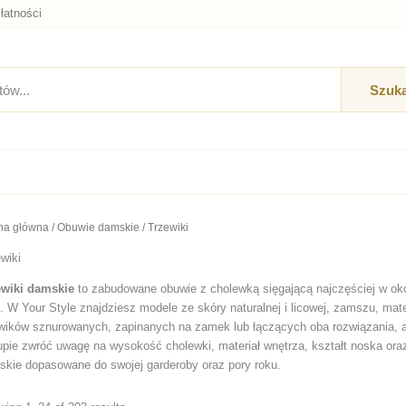
łatności
Szuka
na główna
/
Obuwie damskie
/ Trzewiki
wiki
ewiki damskie
to zabudowane obuwie z cholewką sięgającą najczęściej w okoli
. W Your Style znajdziesz modele ze skóry naturalnej i licowej, zamszu, ma
wików sznurowanych, zapinanych na zamek lub łączących oba rozwiązania, a 
pie zwróć uwagę na wysokość cholewki, materiał wnętrza, kształt noska oraz
skie dopasowane do swojej garderoby oraz pory roku.