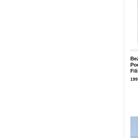
MOK
Be
Po
Fil
199