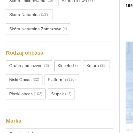
Skóra Lakierowana
Skóra Licowa
(10)
(78)
199
Skóra Naturalna
(133)
Skóra Naturalna Zamszowa
(4)
Rodzaj obcasa
Gruba podeszwa
Klocek
Koturn
(76)
(17)
(25)
Niski Obcas
Platforma
(32)
(120)
Płaski obcas
Słupek
(102)
(12)
Marka
BOT