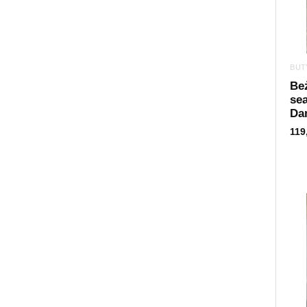
BUT
Be
se
Da
119