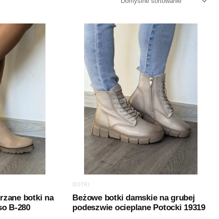
BOTKI
zane botki na
Beżowe botki damskie na grubej
so B-280
podeszwie ocieplane Potocki 19319