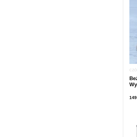
CZÓ
Be
Wy
149