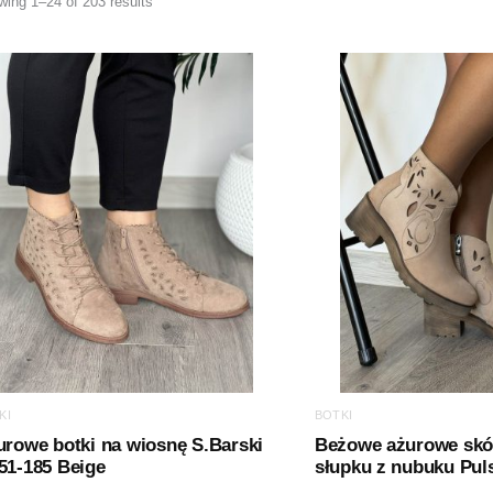
ing 1–24 of 203 results
KI
BOTKI
rowe botki na wiosnę S.Barski
Beżowe ażurowe skór
51-185 Beige
słupku z nubuku Pul