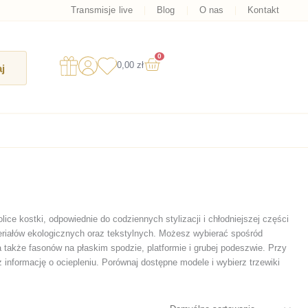
Transmisje live
Blog
O nas
Kontakt
0
Wózek
0,00
zł
j
ce kostki, odpowiednie do codziennych stylizacji i chłodniejszej części
teriałów ekologicznych oraz tekstylnych. Możesz wybierać spośród
także fasonów na płaskim spodzie, platformie i grubej podeszwie. Przy
 informację o ociepleniu. Porównaj dostępne modele i wybierz trzewiki