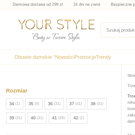
Przejdź
Darmowa dostawa od 299 zł
14 dni na zwrot
Bezpieczne p
do
treści
Obuwie damskie
^
Nowości
Promocje
Trendy
Stro
Trze
Rozmiar
Trz
roku
34
35
36
37
38
(1)
(5)
(31)
(31)
(31)
trze
zaku
39
40
41
42
(31)
(31)
(29)
(1)
dam