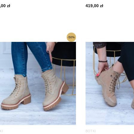
,00
zł
419,00
zł
Pierwotna
Aktualna
Pierwotna
Aktua
-50%
cena
cena
cena
cena
wynosiła:
wynosi:
wynosiła:
wynos
199,00 zł.
99,00 zł.
159,00 zł.
149,00
KI
BOTKI