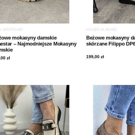
Y SPORTOWE
KOLEKCJA JESIEŃ
żowe mokasyny damskie
Beżowe mokasyny d
aestar – Najmodniejsze Mokasyny
skórzane Filippo DP
mskie
199,00
zł
,00
zł