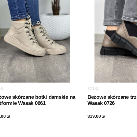
KI
BOTKI
żowe skórzane botki damskie na
Beżowe skórzane trz
tformie Wasak 0661
Wasak 0726
,00
zł
319,00
zł