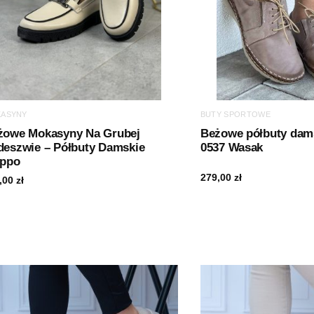
ASYNY
BUTY SPORTOWE
żowe Mokasyny Na Grubej
Beżowe półbuty dam
deszwie – Półbuty Damskie
0537 Wasak
ippo
279,00
zł
,00
zł