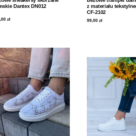
żowe sneakersy skórzane
Beżowe trampki dam
mskie Dantex DN012
z materiału tekstyln
CF-2102
,00
zł
99,00
zł