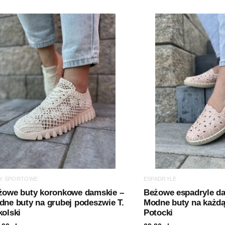
Y SPORTOWE
ESPADRYLE
żowe buty koronkowe damskie –
Beżowe espadryle d
ne buty na grubej podeszwie T.
Modne buty na każdą
olski
Potocki