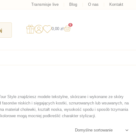
Transmisje live
Blog
O nas
Kontakt
0
Wózek
0,00
zł
j
Your Style znajdziesz modele tekstylne, skórzane i wykonane ze skóry
d fasonów niskich i sięgających kostki, sznurowanych lub wsuwanych, na
na materiał cholewki, kształt noska, wysokość spodu i sposób trzymania
kolorowe mogą mocniej podkreślić charakter stylizacji.