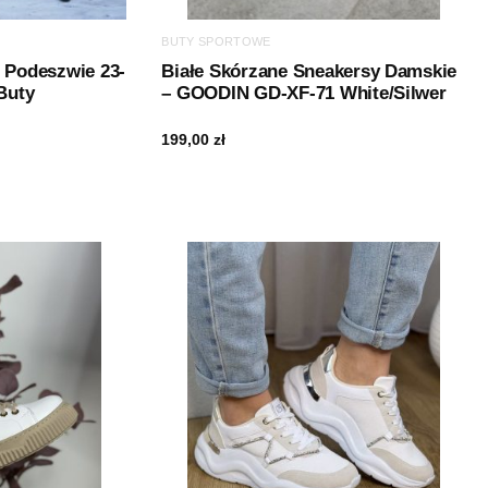
BUTY SPORTOWE
j Podeszwie 23-
Białe Skórzane Sneakersy Damskie
Buty
– GOODIN GD-XF-71 White/Silwer
199,00
zł