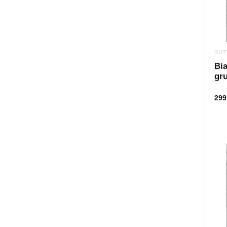
BUT
Bia
gr
299