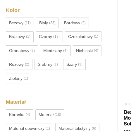
Kolor
Beżowy
Biały
Bordowy
(11)
(23)
(2)
Brązowy
Czarny
Czekoladowy
(1)
(19)
(1)
Granatowy
Miedziany
Niebieski
(2)
(4)
(4)
Różowy
Srebrny
Szary
(2)
(1)
(3)
Zielony
(1)
Materiał
BUT
Be
Koronka
Materiał
(4)
(18)
Mod
Sok
Materiał obuwniczy
Materiał tekstylny
(1)
(6)