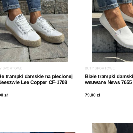
Y SPORTOWE
BUTY SPORTOWE
łe trampki damskie na plecionej
Białe trampki damski
deeszwie Lee Copper CF-1708
wsuwane News 7655
00
zł
79,00
zł