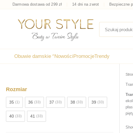
Przejdź
Darmowa dostawa od 299 zł
14 dni na zwrot
Bezpieczne p
do
treści
Obuwie damskie
^
Nowości
Promocje
Trendy
Stro
Tra
Rozmiar
Tra
ekol
35
36
37
38
39
(1)
(33)
(33)
(33)
(33)
płas
pięt
40
41
(33)
(33)
Show