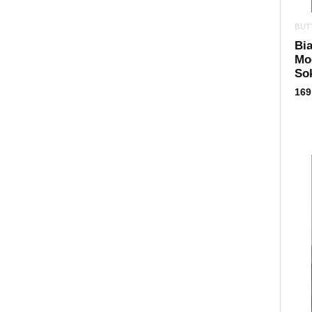
BUT
Bi
Mod
Sok
169