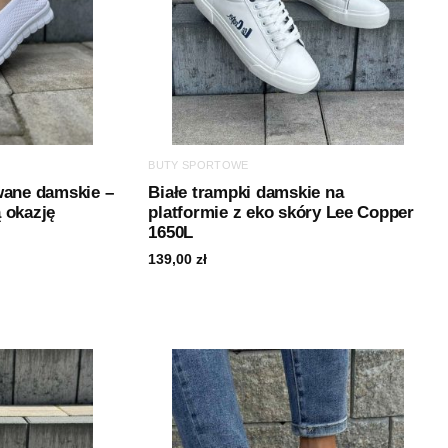
BUTY SPORTOWE
wane damskie –
Białe trampki damskie na
 okazję
platformie z eko skóry Lee Copper
1650L
139,00
zł