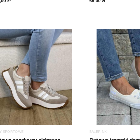
,00
zł
69,00
zł
Y SPORTOWE
BALERINKI