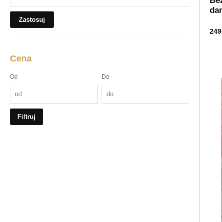
Be
da
Zastosuj
249
Cena
Od
Do
Filtruj