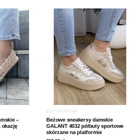
BUTY SPORTOWE
amskie –
Beżowe sneakersy damskie
 okazję
GALANT 4032 półbuty sportowe
skórzane na platformie