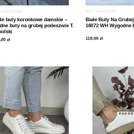
Y SPORTOWE
BUTY SPORTOWE
ałe buty koronkowe damskie –
Białe Buty Na Grube
ne buty na grubej podeszwie T.
16072 WH Wygodne 
olski
119,00
zł
,00
zł