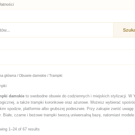
łatności
Szuka
na główna
/
Obuwie damskie
/ Trampki
mpki
mpki damskie
to swobodne obuwie do codziennych i miejskich stylizacji. W 
ogicznej, a także trampki koronkowe oraz ażurowe. Możesz wybierać spośró
kim spodzie, platformie albo grubszej podeszwie. Przy zakupie zwróć uwagę 
y. Białe, czarne i beżowe trampki tworzą uniwersalną bazę, natomiast modele 
ing 1–24 of 67 results