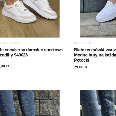
Y SPORTOWE
ESPADRYLE
ałe sneakersy damskie sportowe
Białe tenisówki wsu
cadilly 949026
Modne buty na każdą
Potocki
,00
zł
79,00
zł