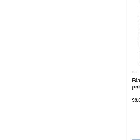
BUT
Bia
po
99,