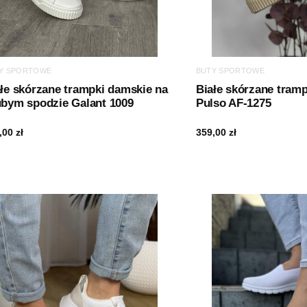
Y SPORTOWE
BUTY SPORTOWE
łe skórzane trampki damskie na
Białe skórzane tram
ubym spodzie Galant 1009
Pulso AF-1275
,00
zł
359,00
zł