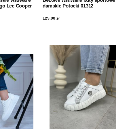
skie wsuwane
Beżowe wsuwane buty sportowe
ego Lee Cooper
damskie Potocki 01312
129,00
zł