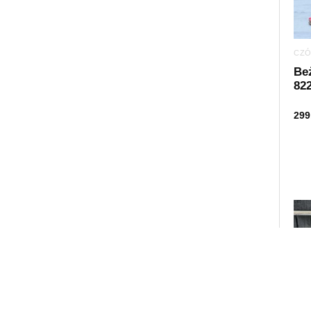
CZÓ
Be
82
299