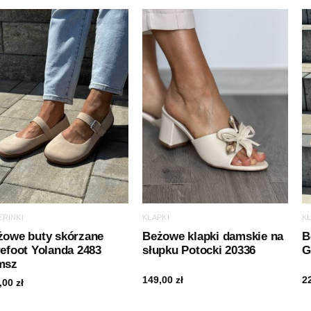
ERINKI
KLAPKI
K
żowe buty skórzane
Beżowe klapki damskie na
B
efoot Yolanda 2483
słupku Potocki 20336
G
msz
149,00
zł
2
,00
zł