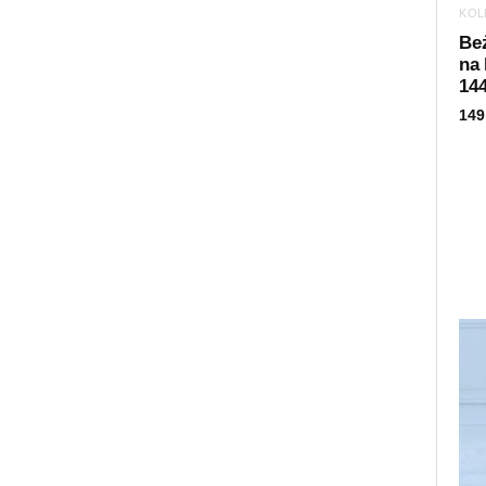
KOL
Be
na 
14
149