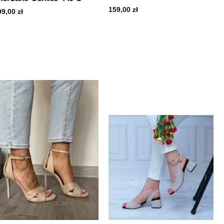
159,00
zł
99,00
zł