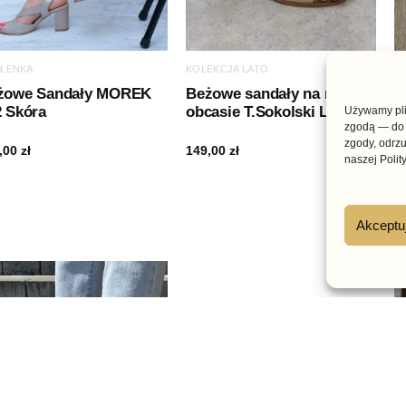
ŁENKA
KOLEKCJA LATO
C
żowe Sandały MOREK
Beżowe sandały na niskim
B
2 Skóra
obcasie T.Sokolski L24-126
n
Używamy plik
zgodą — do 
2
zgody, odrzu
,00
zł
149,00
zł
4
naszej Polit
Akceptu