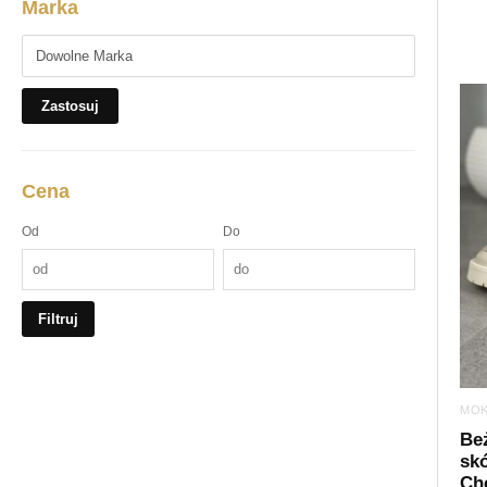
Marka
Zastosuj
Cena
Od
Do
Filtruj
MOK
Be
sk
Ch