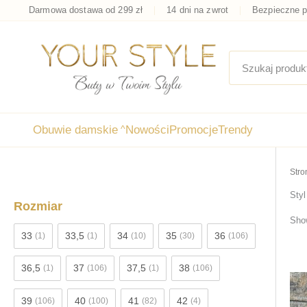
Przejdź
Darmowa dostawa od 299 zł
14 dni na zwrot
Bezpieczne p
do
treści
Obuwie damskie
^
Nowości
Promocje
Trendy
Stro
Sty
Rozmiar
Show
33
33,5
34
35
36
(1)
(1)
(10)
(30)
(106)
36,5
37
37,5
38
(1)
(106)
(1)
(106)
39
40
41
42
(106)
(100)
(82)
(4)