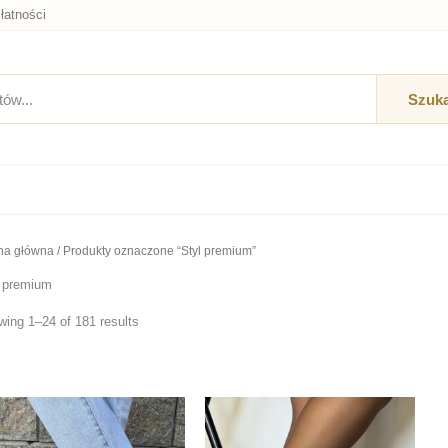
łatności
Szuka
na główna
/ Produkty oznaczone “Styl premium”
l premium
ing 1–24 of 181 results