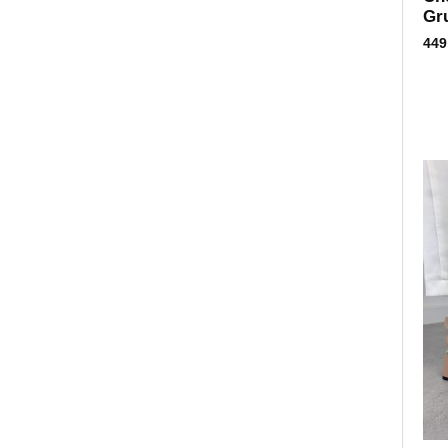
Gr
449