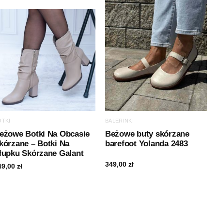
OTKI
BALERINKI
eżowe Botki Na Obcasie
Beżowe buty skórzane
kórzane – Botki Na
barefoot Yolanda 2483
łupku Skórzane Galant
349,00
zł
49,00
zł