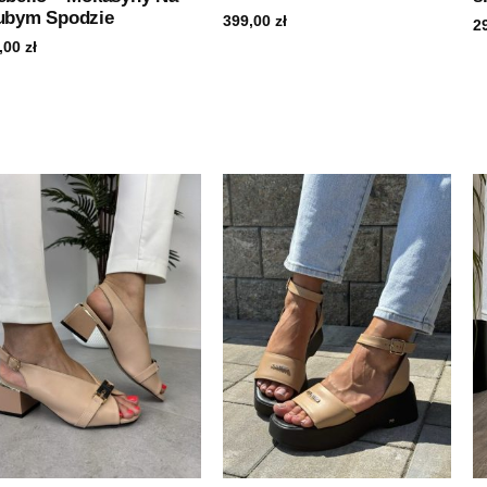
ubym Spodzie
399,00
zł
2
,00
zł