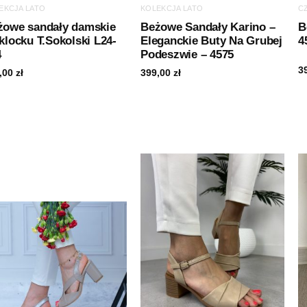
EKCJA LATO
KOLEKCJA LATO
C
żowe sandały damskie
Beżowe Sandały Karino –
B
klocku T.Sokolski L24-
Eleganckie Buty Na Grubej
4
4
Podeszwie – 4575
3
,00
zł
399,00
zł