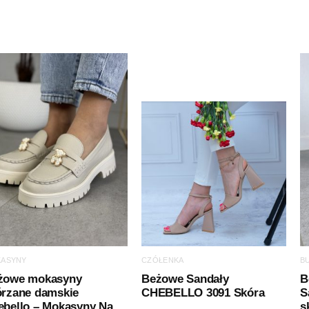
ASYNY
CZÓŁENKA
B
żowe mokasyny
Beżowe Sandały
B
órzane damskie
CHEBELLO 3091 Skóra
S
ebello – Mokasyny Na
s