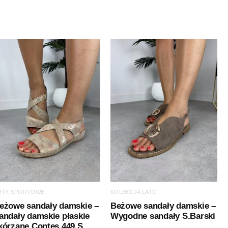
UTY SPORTOWE
KOLEKCJA LATO
eżowe sandały damskie –
Beżowe sandały damskie –
andały damskie płaskie
Wygodne sandały S.Barski
kórzane Contes 449 S