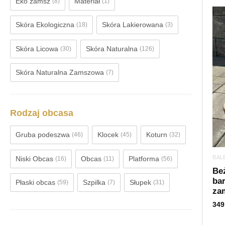
Eko zamsz
Materiał
(8)
(1)
Skóra Ekologiczna
Skóra Lakierowana
(18)
(3)
Skóra Licowa
Skóra Naturalna
(30)
(126)
Skóra Naturalna Zamszowa
(7)
Rodzaj obcasa
Gruba podeszwa
Klocek
Koturn
(46)
(45)
(32)
BAL
Niski Obcas
Obcas
Platforma
(16)
(11)
(56)
Be
bar
Płaski obcas
Szpilka
Słupek
(59)
(7)
(31)
za
349