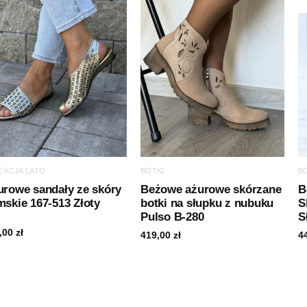
EKCJA LATO
BOTKI
B
urowe sandały ze skóry
Beżowe ażurowe skórzane
B
skie 167-513 Złoty
botki na słupku z nubuku
S
Pulso B-280
S
,00
zł
419,00
zł
4