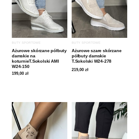
BUTY SPORTOWE
BUTY SPORTOWE
Ażurowe skórzane półbuty
Ażurowe szare skórzane
damskie na
półbuty damskie
koturnieT.Sokolski AMI
T.Sokolski W24-278
W24-150
219,00
zł
199,00
zł