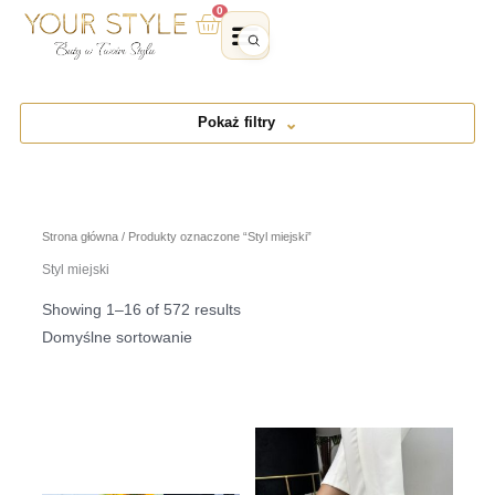
Przejdź
0
Wózek
do
treści
Pokaż filtry
Strona główna
/ Produkty oznaczone “Styl miejski”
Styl miejski
Showing 1–16 of 572 results