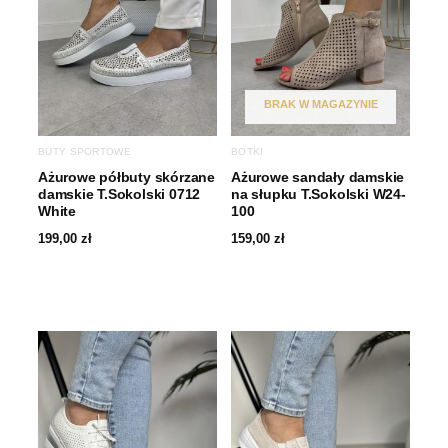
BRAK W MAGAZYNIE
BUTY SPORTOWE
BOTKI
Ażurowe półbuty skórzane
Ażurowe sandały damskie
damskie T.Sokolski 0712
na słupku T.Sokolski W24-
White
100
199,00
zł
159,00
zł