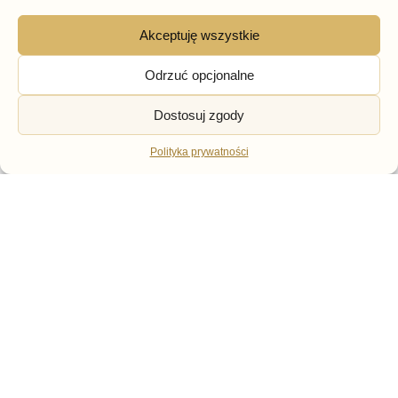
Akceptuję wszystkie
BRAK W MAGAZYNIE
Odrzuć opcjonalne
BOTKI
BOTKI
Dostosuj zgody
Beżowe Botki Damskie
Beżowe botki damskie na
Ażurowe POTOCKI
grubej podeszwie
Wygodne Buty
ocieplane Potocki 19319
Polityka prywatności
189,00
zł
199,00
zł
Darmowa dostawa od
299 zł
Zwroty do 14 dni