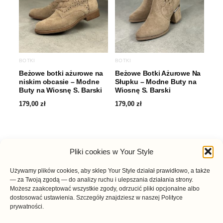
BOTKI
BOTKI
Beżowe botki ażurowe na
Beżowe Botki Ażurowe Na
niskim obcasie – Modne
Słupku – Modne Buty na
Buty na Wiosnę S. Barski
Wiosnę S. Barski
179,00
zł
179,00
zł
Pliki cookies w Your Style
Używamy plików cookies, aby sklep Your Style działał prawidłowo, a także
— za Twoją zgodą — do analizy ruchu i ulepszania działania strony.
Możesz zaakceptować wszystkie zgody, odrzucić pliki opcjonalne albo
dostosować ustawienia. Szczegóły znajdziesz w naszej Polityce
prywatności.