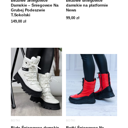
Beżowe Śniegowce
Beżowe śniegowce
Damskie – Śniegowce Na
damskie na platformie
Grubej Podeszwie
News
T.Sokolski
99,00
zł
149,00
zł
BOTKI
BOTKI
Białe Śniegowce damskie
Botki Śniegowce Na