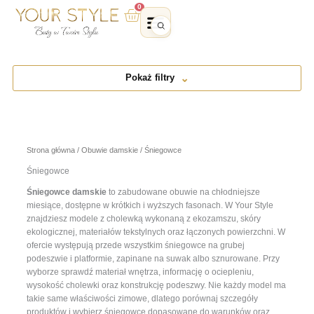
Przejdź
0
Wózek
do
treści
Pokaż filtry
Strona główna
/
Obuwie damskie
/ Śniegowce
Śniegowce
Śniegowce damskie
to zabudowane obuwie na chłodniejsze
miesiące, dostępne w krótkich i wyższych fasonach. W Your Style
znajdziesz modele z cholewką wykonaną z ekozamszu, skóry
ekologicznej, materiałów tekstylnych oraz łączonych powierzchni. W
ofercie występują przede wszystkim śniegowce na grubej
podeszwie i platformie, zapinane na suwak albo sznurowane. Przy
wyborze sprawdź materiał wnętrza, informację o ociepleniu,
wysokość cholewki oraz konstrukcję podeszwy. Nie każdy model ma
takie same właściwości zimowe, dlatego porównaj szczegóły
produktów i wybierz śniegowce dopasowane do warunków oraz