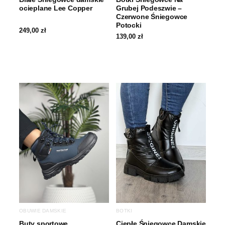
ocieplane Lee Copper
Grubej Podeszwie –
Czerwone Śniegowce
Potocki
249,00
zł
139,00
zł
OBUWIE DAMSKIE
BOTKI
Buty sportowe
Ciepłe Śniegowce Damskie