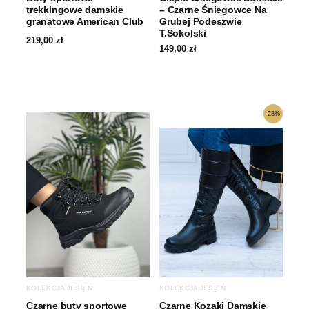
trekkingowe damskie
– Czarne Śniegowce Na
granatowe American Club
Grubej Podeszwie
T.Sokolski
219,00
zł
149,00
zł
Pierwotna
Aktualna
-23%
cena
cena
wynosiła:
wynosi:
219,00 zł.
169,00 zł.
KOLEKCJA JESIEŃ
KOLEKCJA JESIEŃ
Czarne buty sportowe
Czarne Kozaki Damskie