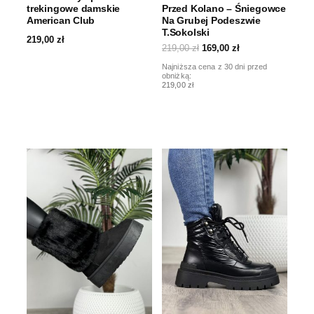
trekingowe damskie
Przed Kolano – Śniegowce
American Club
Na Grubej Podeszwie
T.Sokolski
219,00
zł
219,00
zł
169,00
zł
Najniższa cena z 30 dni przed
obniżką:
219,00 zł