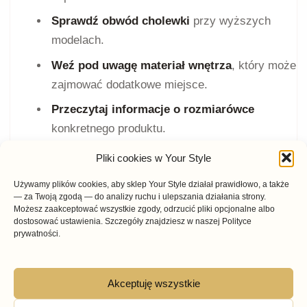
Sprawdź obwód cholewki
przy wyższych
modelach.
Weź pod uwagę materiał wnętrza
, który może
zajmować dodatkowe miejsce.
Przeczytaj informacje o rozmiarówce
konkretnego produktu.
Pliki cookies w Your Style
Używamy plików cookies, aby sklep Your Style działał prawidłowo, a także
Co sprawdzić przed zakupem?
— za Twoją zgodą — do analizy ruchu i ulepszania działania strony.
Możesz zaakceptować wszystkie zgody, odrzucić pliki opcjonalne albo
dostosować ustawienia. Szczegóły znajdziesz w naszej Polityce
Najpierw wybierz wysokość cholewki i sposób
prywatności.
zapinania. Następnie sprawdź materiał
zewnętrzny, rodzaj wnętrza, informację o
Akceptuję wszystkie
ociepleniu oraz konstrukcję podeszwy. Dopiero
później porównaj kolor i sposób zestawienia butów