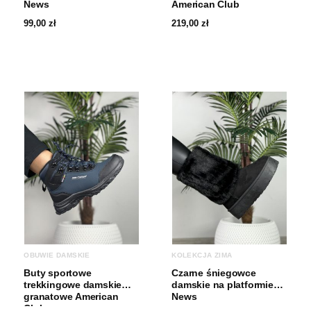
News
American Club
99,00
zł
219,00
zł
OBUWIE DAMSKIE
KOLEKCJA ZIMA
Buty sportowe
Czarne śniegowce
trekkingowe damskie
damskie na platformie
granatowe American
News
Club