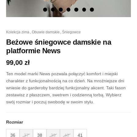
ilość
kolekcja zima
,
obuwie damskie
,
śniegowce
Beżowe
śniegowce
Beżowe śniegowce damskie na
damskie
platformie News
na
platformie
99,00
zł
News
Ten model marki News pozwala połączyć komfort i miejski
charakter z funkcjonalnością na co dzień. Na mroźniejsze dni
wniesie do garderoby bardziej funkcjonalny akcent. Taki fason
zestawisz z płaszczem, swetrem i codzienną torbą. Wybierz
swój rozmiar i poczuj swobodę w swoim stylu.
Rozmiar
36
37
38
39
40
41