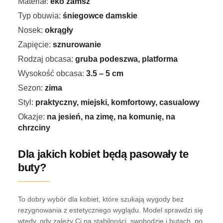
Materiał:
eko zamsz
Typ obuwia:
śniegowce damskie
Nosek:
okrągły
Zapięcie:
sznurowanie
Rodzaj obcasa:
gruba podeszwa, platforma
Wysokość obcasa:
3.5 – 5 cm
Sezon:
zima
Styl:
praktyczny, miejski, komfortowy, casualowy
Okazje:
na jesień, na zimę, na komunię, na
chrzciny
Dla jakich kobiet będą pasowały te
buty?
To dobry wybór dla kobiet, które szukają wygody bez
rezygnowania z estetycznego wyglądu. Model sprawdzi się
wtedy, gdy zależy Ci na stabilności, swobodzie i butach, po