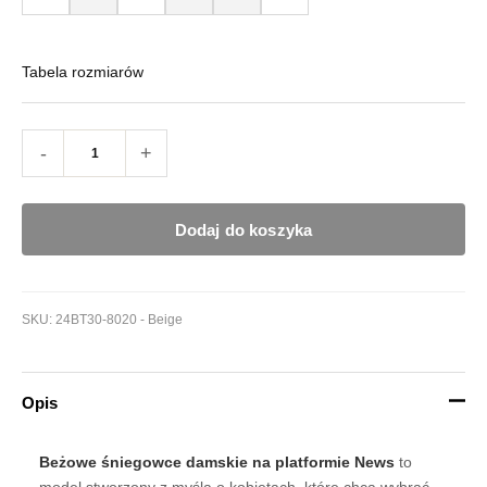
Tabela rozmiarów
-
+
Dodaj do koszyka
SKU:
24BT30-8020 - Beige
Opis
Beżowe śniegowce damskie na platformie News
to
model stworzony z myślą o kobietach, które chcą wybrać