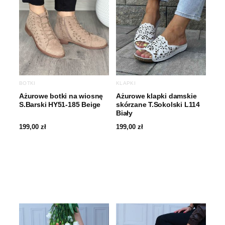
BOTKI
KLAPKI
Ażurowe botki na wiosnę
Ażurowe klapki damskie
S.Barski HY51-185 Beige
skórzane T.Sokolski L114
Biały
199,00
zł
199,00
zł