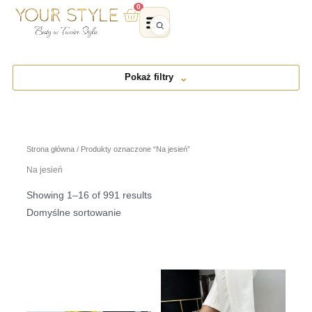
Przejdź
0
Wózek
do
treści
Pokaż filtry
Strona główna
/ Produkty oznaczone “Na jesień”
Na jesień
Showing 1–16 of 991 results