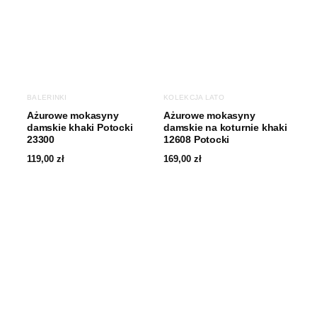
BALERINKI
KOLEKCJA LATO
Ażurowe mokasyny
Ażurowe mokasyny
damskie khaki Potocki
damskie na koturnie khaki
23300
12608 Potocki
119,00
zł
169,00
zł