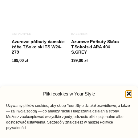
ESPADRYLE
BALERINKI
Ażurowe półbuty damskie
Ażurowe Półbuty Skóra
żółte T.Sokolski TS W24-
T.Sokolski ARA 404
279
S.GREY
199,00
zł
199,00
zł
Pliki cookies w Your Style
Używamy plików cookies, aby sklep Your Style działał prawidłowo, a także
— za Twoją zgodą — do analizy ruchu i ulepszania działania strony.
Możesz zaakceptować wszystkie zgody, odrzucić pliki opcjonalne albo
dostosować ustawienia. Szczegóły znajdziesz w naszej Polityce
prywatności.