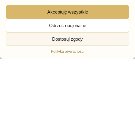
Akceptuję wszystkie
BRAK W MAGAZYNIE
Odrzuć opcjonalne
BOTKI
CZÓŁENKA
Ażurowe sandały damskie
Bardzo Wygodne Buty Na
Dostosuj zgody
na słupku T.Sokolski W24-
Koturnie Damskie
100
Skórzane Buty 34 Pulso
Polityka prywatności
159,00
zł
349,00
zł
Darmowa dostawa od
299 zł
Zwroty do 14 dni