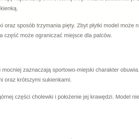
Y SPORTOWE
ESPADRYLE
ałe sneakersy damskie sportowe
Białe tenisówki wsu
cadilly 949026
Modne buty na każdą
Potocki
,00
zł
79,00
zł