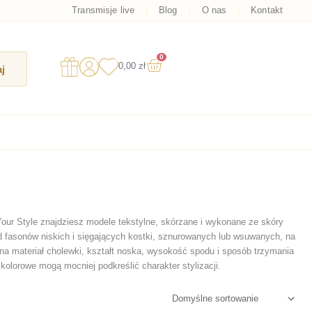
Transmisje live
Blog
O nas
Kontakt
0
Wózek
0,00
zł
j
Your Style znajdziesz modele tekstylne, skórzane i wykonane ze skóry
d fasonów niskich i sięgających kostki, sznurowanych lub wsuwanych, na
na materiał cholewki, kształt noska, wysokość spodu i sposób trzymania
kolorowe mogą mocniej podkreślić charakter stylizacji.