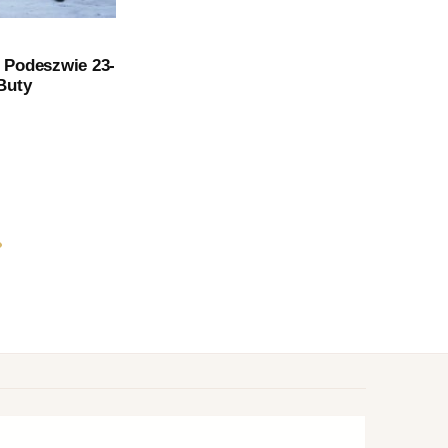
BUTY SPORTOWE
j Podeszwie 23-
Białe Skórzane Sneakersy Damskie
Buty
– GOODIN GD-XF-71 White/Silwer
199,00
zł