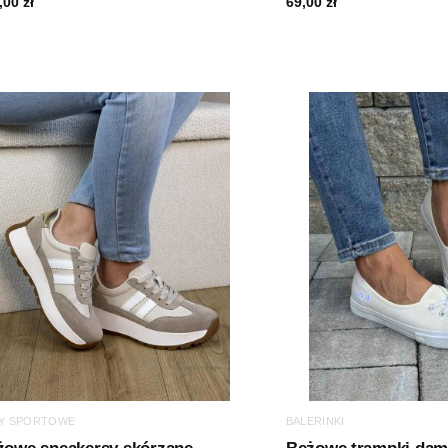
,00
zł
69,00
zł
Y SPORTOWE
BALERINKI