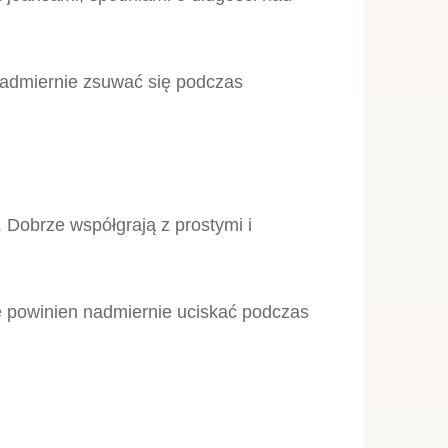
BUTY SPORTOWE
wane damskie –
Białe trampki damskie na
 okazję
platformie z eko skóry Lee Copper
1650L
139,00
zł