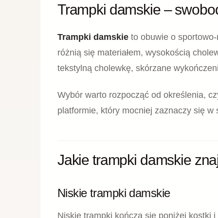
BUT
Bia
gr
299