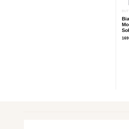
BUT
Bi
Mod
Sok
169