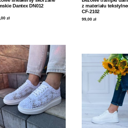
żowe sneakersy skórzane
Beżowe trampki dam
mskie Dantex DN012
z materiału tekstyln
CF-2102
,00
zł
99,00
zł