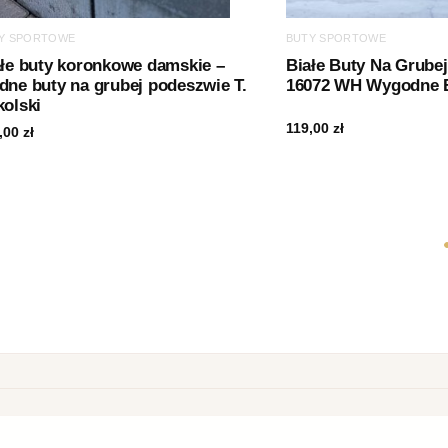
Y SPORTOWE
BUTY SPORTOWE
ałe buty koronkowe damskie –
Białe Buty Na Grube
ne buty na grubej podeszwie T.
16072 WH Wygodne 
olski
119,00
zł
,00
zł