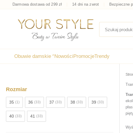
Przejdź
Darmowa dostawa od 299 zł
14 dni na zwrot
Bezpieczne p
do
treści
Obuwie damskie
^
Nowości
Promocje
Trendy
Stro
Tra
Rozmiar
Tra
ekol
35
36
37
38
39
(1)
(33)
(33)
(33)
(33)
płas
pięt
40
41
(33)
(33)
Show