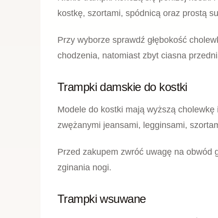
BUT
Bi
Pic
349