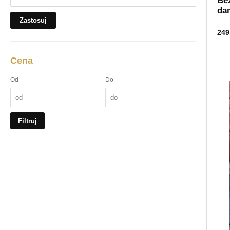
Be
da
Zastosuj
249
Cena
Od
Do
Filtruj