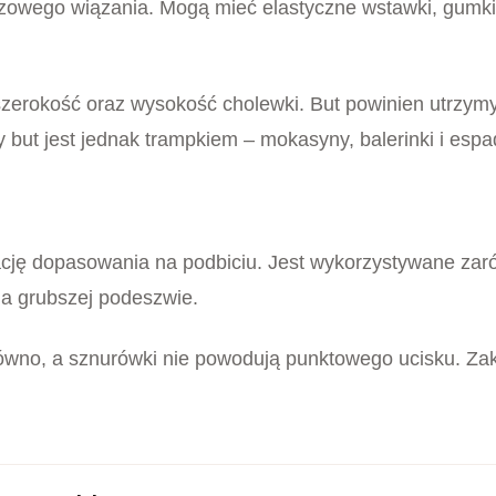
Y SPORTOWE
łe trampki damskie na plecionej
deeszwie Lee Copper CF-1708
00
zł