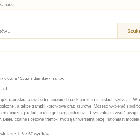
łatności
Szuka
na główna
/
Obuwie damskie
/ Trampki
mpki
mpki damskie
to swobodne obuwie do codziennych i miejskich stylizacji. W 
ogicznej, a także trampki koronkowe oraz ażurowe. Możesz wybierać spośró
kim spodzie, platformie albo grubszej podeszwie. Przy zakupie zwróć uwagę 
y. Białe, czarne i beżowe trampki tworzą uniwersalną bazę, natomiast modele 
ing 1–16 of 67 results