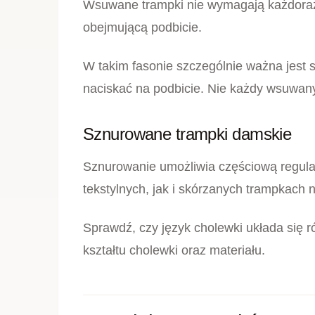
BUT
Bia
po
99,