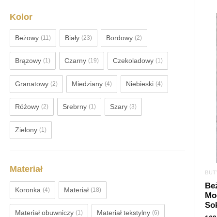
Kolor
Beżowy
Biały
Bordowy
(11)
(23)
(2)
Brązowy
Czarny
Czekoladowy
(1)
(19)
(1)
Granatowy
Miedziany
Niebieski
(2)
(4)
(4)
Różowy
Srebrny
Szary
(2)
(1)
(3)
Zielony
(1)
Materiał
BUT
Be
Koronka
Materiał
(4)
(18)
Mod
Sok
Materiał obuwniczy
Materiał tekstylny
(1)
(6)