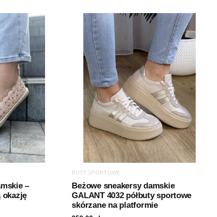
BUTY SPORTOWE
amskie –
Beżowe sneakersy damskie
 okazję
GALANT 4032 półbuty sportowe
skórzane na platformie