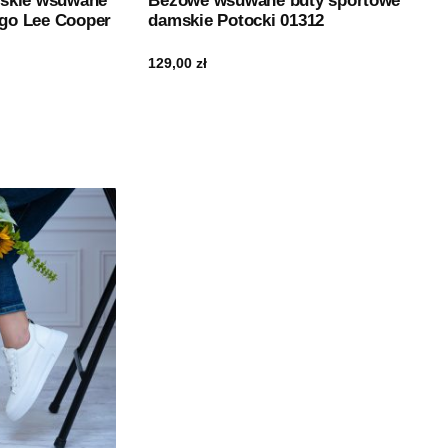
skie wsuwane
Beżowe wsuwane buty sportowe
ego Lee Cooper
damskie Potocki 01312
129,00
zł