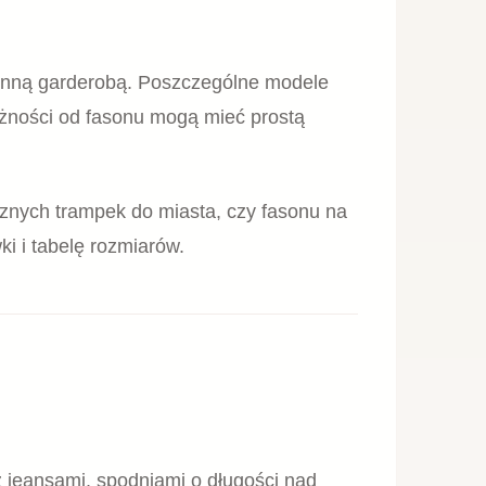
BUTY SPORTOWE
pki damskie
Białe sneakersy damskie sportowe
Piccadilly 939018
399,00
zł