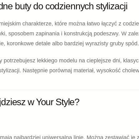
Y SPORTOWE
BUTY SPORTOWE
łe skórzane trampki damskie na
Białe skórzane tram
ubym spodzie Galant 1009
Pulso AF-1275
,00
zł
359,00
zł