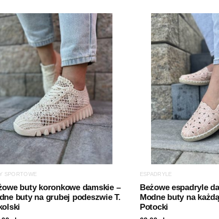
Y SPORTOWE
ESPADRYLE
żowe buty koronkowe damskie –
Beżowe espadryle d
ne buty na grubej podeszwie T.
Modne buty na każdą
olski
Potocki