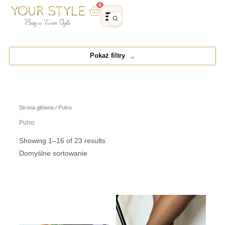
Przejdź
0
Wózek
do
treści
Pokaż filtry
Strona główna
/ Pulso
Pulso
Showing 1–16 of 23 results