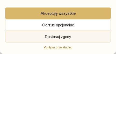
Akceptuję wszystkie
Odrzuć opcjonalne
ESPADRYLE
ESPADRYLE
Półbuty Beżowe Skóra AF-
Półbuty Bordowe Skóra
Dostosuj zgody
1012 Pulso – Wygodne
1093 Pulso
buty damskie
Polityka prywatności
299,00
zł
299,00
zł
Darmowa dostawa od