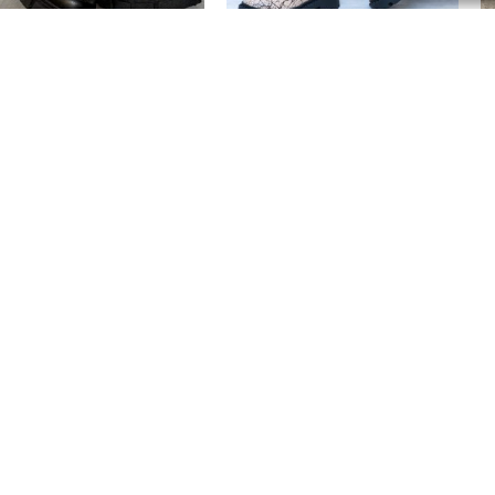
EKCJA ZIMA
BOTKI
B
żowe Śniegowce
Beżowe Trzewiki Skórzane
B
mskie – Śniegowce Na
Damskie- Modne Trzewiki
d
ubej Podeszwie
Skórzane Contes
W
okolski
399,00
zł
219,00
zł
2
,00
zł
Najniższa cena z 30 dni przed
obniżką:
399,00 zł
Dogodne formy płatności
Szybka wysyłka