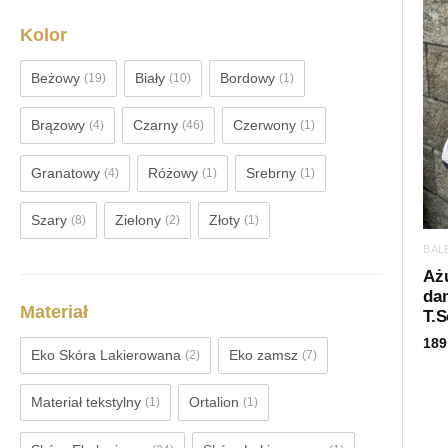
Kolor
Beżowy
Biały
Bordowy
(19)
(10)
(1)
Brązowy
Czarny
Czerwony
(4)
(46)
(1)
Granatowy
Różowy
Srebrny
(4)
(1)
(1)
Szary
Zielony
Złoty
(8)
(2)
(1)
BAL
Aż
da
Materiał
T.S
189
Eko Skóra Lakierowana
Eko zamsz
(2)
(7)
Materiał tekstylny
Ortalion
(1)
(1)