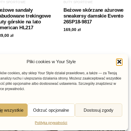
UTY SPORTOWE
BUTY SPORTOWE
eżowe sandały
Beżowe skórzane ażurowe
abudowane trekingowe
sneakersy damskie Evento
uty górskie na lato
26SP18-9817
merican HL217
169,00
zł
39,00
zł
Pliki cookies w Your Style
Zakres
cen:
od
ów cookies, aby sklep Your Style działał prawidłowo, a także — za Twoją
199,00 zł
analizy ruchu i ulepszania działania strony. Możesz zaakceptować wszystkie
do
cić pliki opcjonalne albo dostosować ustawienia. Szczegóły znajdziesz w
219,00 zł
yce prywatności.
ję wszystkie
Odrzuć opcjonalne
Dostosuj zgody
Polityka prywatności