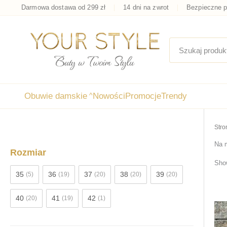
Przejdź
Darmowa dostawa od 299 zł
14 dni na zwrot
Bezpieczne p
do
treści
Obuwie damskie
^
Nowości
Promocje
Trendy
Stro
Na 
Rozmiar
Show
35
36
37
38
39
(5)
(19)
(20)
(20)
(20)
40
41
42
(20)
(19)
(1)