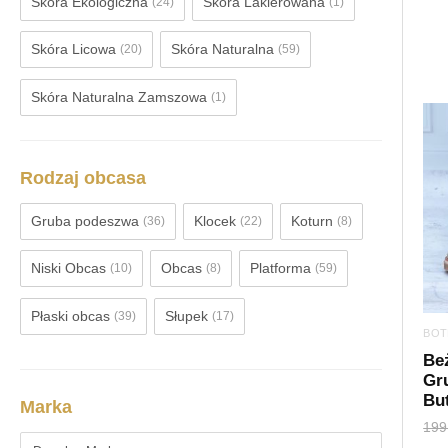
Skóra Ekologiczna
Skóra Lakierowana
(24)
(1)
Skóra Licowa
Skóra Naturalna
(20)
(59)
Skóra Naturalna Zamszowa
(1)
Rodzaj obcasa
Gruba podeszwa
Klocek
Koturn
(36)
(22)
(8)
Niski Obcas
Obcas
Platforma
(10)
(8)
(59)
Płaski obcas
Słupek
(39)
(17)
BOT
Be
Gr
Bu
Marka
199