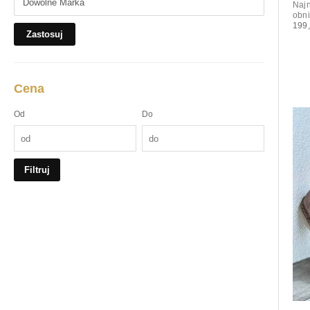
Najn
obni
199,
Zastosuj
Cena
Od
Do
Filtruj