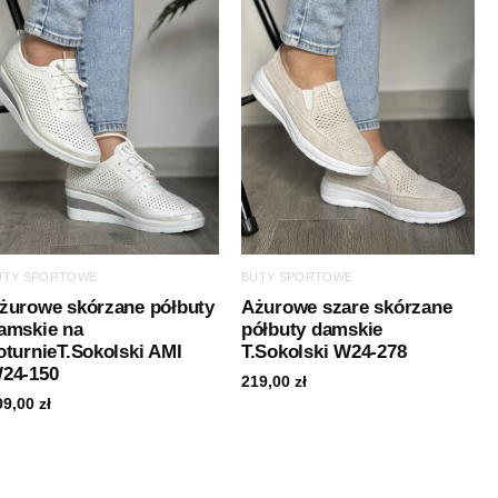
UTY SPORTOWE
BUTY SPORTOWE
żurowe skórzane półbuty
Ażurowe szare skórzane
amskie na
półbuty damskie
oturnieT.Sokolski AMI
T.Sokolski W24-278
24-150
219,00
zł
99,00
zł