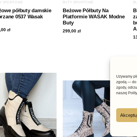
Y SPORTOWE
BUTY SPORTOWE
B
żowe półbuty damskie
Beżowe Półbuty Na
B
órzane 0537 Wasak
Platformie WASAK Modne
z
Buty
b
A
,00
zł
299,00
zł
1
Pierwotna
Aktualna
-45%
cena
cena
wynosiła:
wynosi:
Używamy plik
399,00 zł.
219,00 zł.
zgodą — do 
zgody, odrzu
naszej Polit
Akceptu