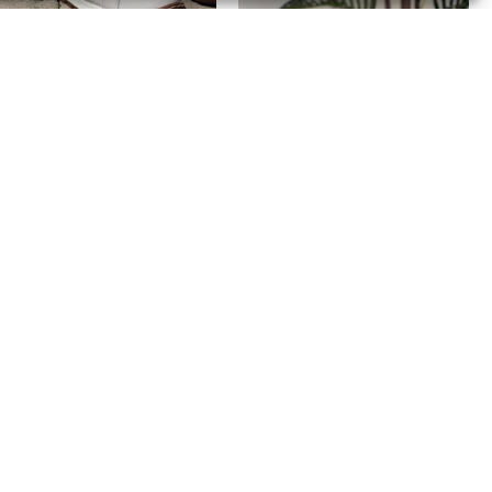
UTY SPORTOWE
BUTY SPORTOWE
iałe buty skórzane
Białe półbuty skórzane
amskie z miękkiej skórki
T.Sokolski W22-355
asak 0749
199,00
zł
–
219,00
zł
99,00
zł
4 sklepy stacjonarne
Transmisje live