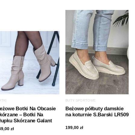
OTKI
BUTY SPORTOWE
eżowe Botki Na Obcasie
Beżowe półbuty damskie
kórzane – Botki Na
na koturnie S.Barski LR509
łupku Skórzane Galant
199,00
zł
49,00
zł