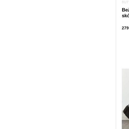
BUT
Be
sk
279