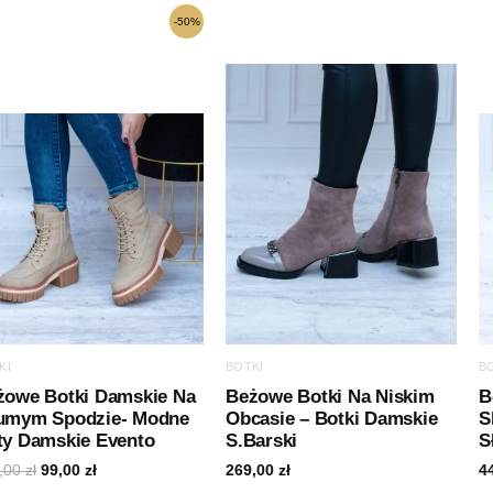
Pierwotna
Aktualna
-50%
cena
cena
wynosiła:
wynosi:
199,00 zł.
99,00 zł.
KI
BOTKI
B
żowe Botki Damskie Na
Beżowe Botki Na Niskim
B
umym Spodzie- Modne
Obcasie – Botki Damskie
S
ty Damskie Evento
S.Barski
S
,00
zł
99,00
zł
269,00
zł
4