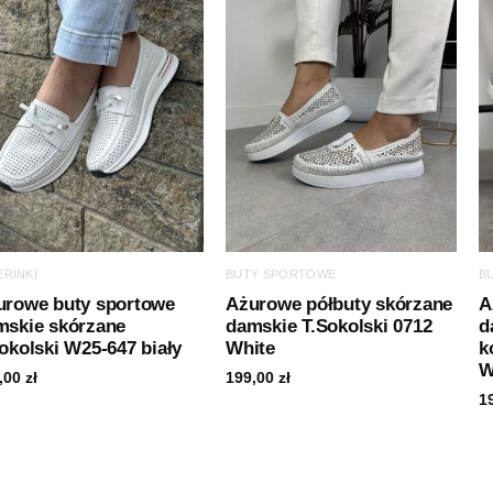
ERINKI
BUTY SPORTOWE
B
urowe buty sportowe
Ażurowe półbuty skórzane
A
mskie skórzane
damskie T.Sokolski 0712
d
okolski W25-647 biały
White
k
W
,00
zł
199,00
zł
1