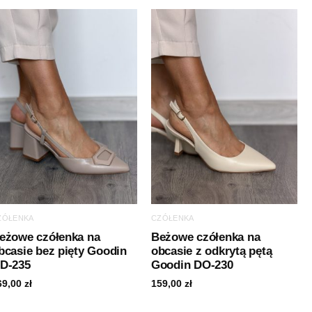
ZÓŁENKA
CZÓŁENKA
eżowe czółenka na
Beżowe czółenka na
bcasie bez pięty Goodin
obcasie z odkrytą pętą
D-235
Goodin DO-230
69,00
zł
159,00
zł