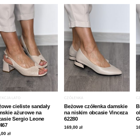
EKCJA LATO
CZÓŁENKA
C
owe cieliste sandały
Beżowe czółenka damskie
B
mskie ażurowe na
na niskim obcasie Vinceza
o
casie Sergio Leone
62280
G
467
169,00
zł
1
,00
zł