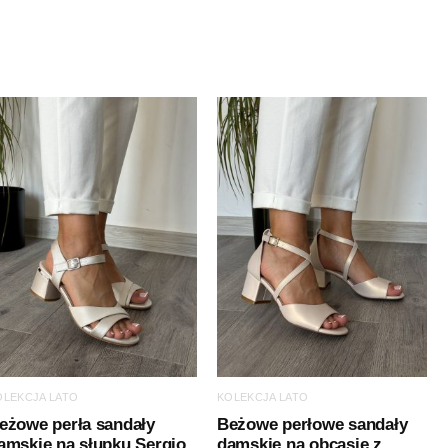
OLEKCJA LATO
KOLEKCJA LATO
eżowe perła sandały
Beżowe perłowe sandały
amskie na słupku Sergio
damskie na obcasie z