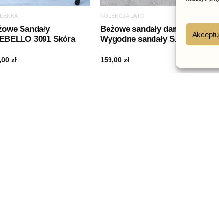
ŁENKA
KOLEKCJA LATO
K
żowe Sandały
Beżowe sandały damskie –
B
Akceptu
EBELLO 3091 Skóra
Wygodne sandały S.Barski
a
S
,00
zł
159,00
zł
1
Dogodne formy płatności
Szybka wysyłka
arne
Obsługa klienta
Informacj