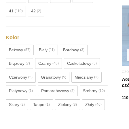
41
42
(110)
(2)
Kolor
Beżowy
Biały
Bordowy
(57)
(11)
(3)
Brązowy
Czarny
Czekoladowy
(7)
(48)
(3)
CZÓ
Czerwony
Granatowy
Miedziany
(5)
(5)
(2)
AG
cz
Platynowy
Pomarańczowy
Srebrny
(1)
(2)
(10)
110
Szary
Taupe
Zielony
Złoty
(2)
(1)
(3)
(46)