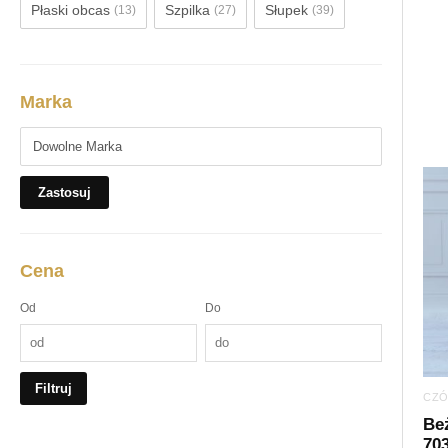
Płaski obcas
Szpilka
Słupek
(13)
(27)
(39)
Marka
Zastosuj
Cena
Od
Do
Filtruj
CZÓ
Be
70