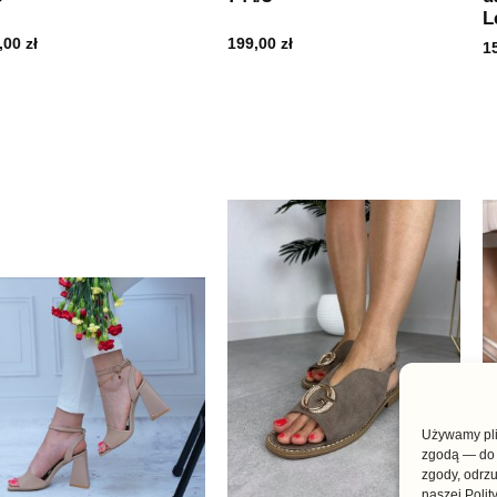
L
,00
zł
199,00
zł
1
Używamy plik
zgodą — do 
zgody, odrzu
naszej Polit