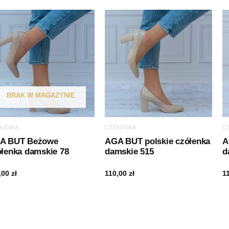
BRAK W MAGAZYNIE
ŁENKA
CZÓŁENKA
C
A BUT Beżowe
AGA BUT polskie czółenka
A
ółenka damskie 78
damskie 515
d
,00
zł
110,00
zł
1