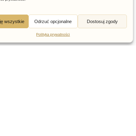
OLEKCJA LATO
KOLEKCJA LATO
eżowe sandały damskie
Beżowe sandały damskie
ję wszystkie
Odrzuć opcjonalne
Dostosuj zgody
żurowe obcas klocek
na klocku T.Sokolski L24-
ergio Leone SK471
144
Polityka prywatności
59,00
zł
149,00
zł
4 sklepy stacjonarne
Transmisje live
e
Newsletter