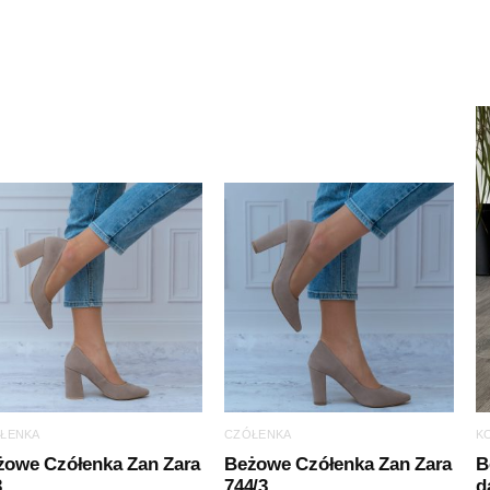
ŁENKA
CZÓŁENKA
K
żowe Czółenka Zan Zara
Beżowe Czółenka Zan Zara
B
3
744/3
d