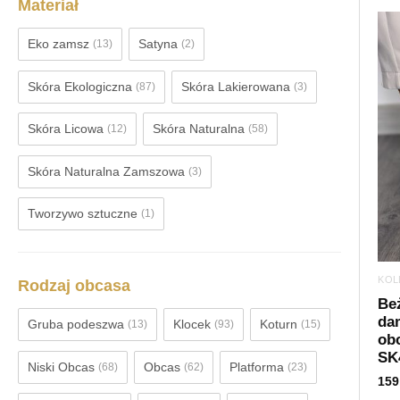
Materiał
Eko zamsz
Satyna
(13)
(2)
Skóra Ekologiczna
Skóra Lakierowana
(87)
(3)
Skóra Licowa
Skóra Naturalna
(12)
(58)
Skóra Naturalna Zamszowa
(3)
Tworzywo sztuczne
(1)
KOL
Rodzaj obcasa
Beż
da
Gruba podeszwa
Klocek
Koturn
(13)
(93)
(15)
ob
SK
Niski Obcas
Obcas
Platforma
(68)
(62)
(23)
159