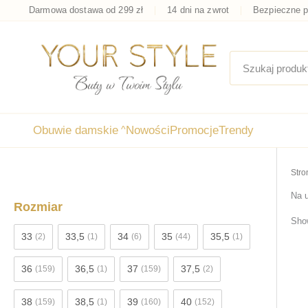
Przejdź
Darmowa dostawa od 299 zł
14 dni na zwrot
Bezpieczne p
do
treści
Obuwie damskie
^
Nowości
Promocje
Trendy
Stro
Na 
Rozmiar
Show
33
33,5
34
35
35,5
(2)
(1)
(6)
(44)
(1)
36
36,5
37
37,5
(159)
(1)
(159)
(2)
38
38,5
39
40
(159)
(1)
(160)
(152)