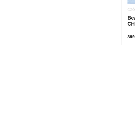
CZÓ
Be
CH
399
Darmowa dostawa od 299 zł
Zwroty do 14 dni
Sklepy stacjon