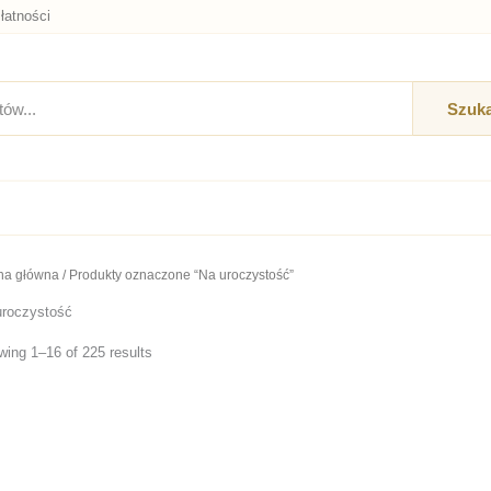
łatności
Szuka
na główna
/ Produkty oznaczone “Na uroczystość”
uroczystość
ing 1–16 of 225 results