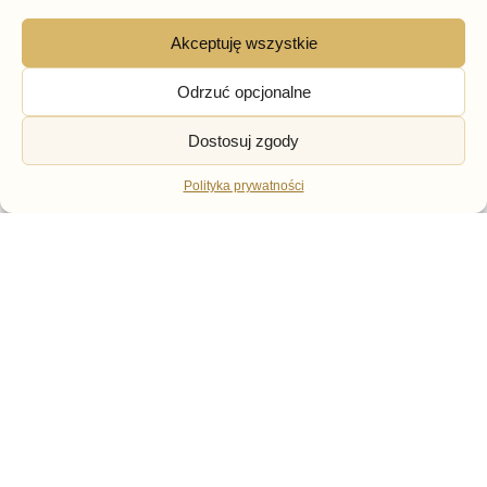
Akceptuję wszystkie
Odrzuć opcjonalne
CZÓŁENKA
ESPADRYLE
Dostosuj zgody
Beżowe czółenka na
Beżowe espadryle
obcasie z odkrytą pętą
damskie – Modne buty na
Goodin DO-230
każdą okazję Potocki
Polityka prywatności
159,00
zł
69,00
zł
Darmowa dostawa od
299 zł
Zwroty do 14 dni