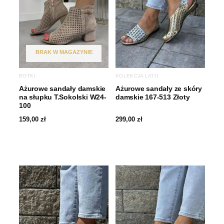
BRAK W MAGAZYNIE
BOTKI
KOLEKCJA LATO
Ażurowe sandały damskie
Ażurowe sandały ze skóry
na słupku T.Sokolski W24-
damskie 167-513 Złoty
100
159,00
zł
299,00
zł