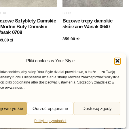
OTKI
BOTKI
eżowe Sztyblety Damskie
Beżowe trepy damskie
 Modne Buty Damskie
skórzane Wasak 0640
asak 0708
359,00
zł
39,00
zł
Pliki cookies w Your Style
ów cookies, aby sklep Your Style działał prawidłowo, a także — za Twoją
analizy ruchu i ulepszania działania strony. Możesz zaakceptować wszystkie
cić pliki opcjonalne albo dostosować ustawienia. Szczegóły znajdziesz w
yce prywatności.
ję wszystkie
Odrzuć opcjonalne
Dostosuj zgody
Polityka prywatności