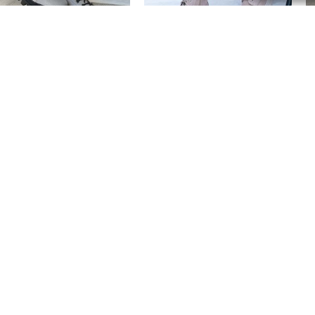
KI
BOTKI
B
żowe trzewiki damskie
Beżowe Trzewiki Damskie
B
traktorowej podeszwie
Skórzane – Modne Buty
s
ocki 19317
Damskie Best But
g
,00
zł
359,00
zł
300,00
zł
3
Najniższa cena z 30 dni przed
obniżką:
359,00 zł
Dogodne formy płatności
Szybka wysyłka