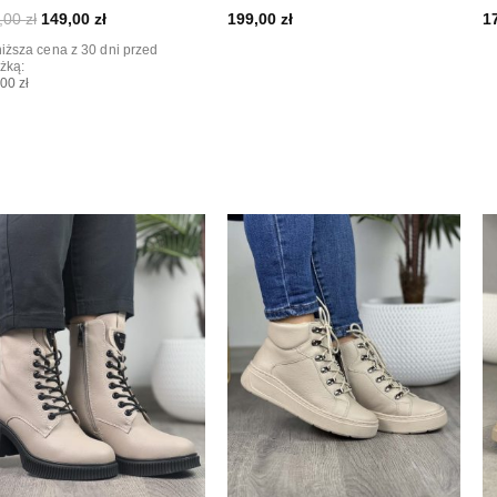
,00
zł
149,00
zł
199,00
zł
1
iższa cena z 30 dni przed
żką:
00 zł