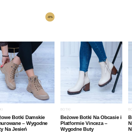
Pierwotna
Aktualna
-6%
cena
cena
wynosiła:
wynosi:
159,00 zł.
149,00 zł.
KI
BOTKI
B
żowe Botki Damskie
Beżowe Botki Na Obcasie i
B
nurowane – Wygodne
Platformie Vinceza –
N
y Na Jesień
Wygodne Buty
N