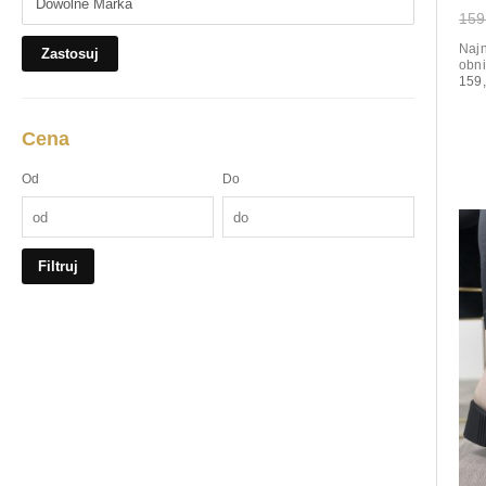
159
Najn
Zastosuj
obni
159,
Cena
Od
Do
Filtruj