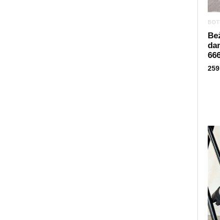
BOT
Be
da
66
259