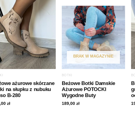
BRAK W MAGAZYNIE
KI
BOTKI
B
żowe ażurowe skórzane
Beżowe Botki Damskie
B
ki na słupku z nubuku
Ażurowe POTOCKI
g
lso B-280
Wygodne Buty
o
,00
zł
189,00
zł
1