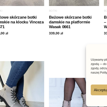
KI
BOTKI
B
żowe skórzane botki
Beżowe skórzane botki
B
mskie na klocku Vinceza
damskie na platformie
–
671
Wasak 0661
W
,00
zł
339,00
zł
3
Pierwotna
Aktualna
-16%
Używamy plik
cena
cena
wynosiła:
wynosi:
zgodą — do 
359,00 zł.
300,00 zł.
zgody, odrzu
naszej Polit
Akceptu