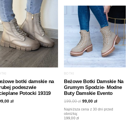
OTKI
BOTKI
eżowe botki damskie na
Beżowe Botki Damskie Na
rubej podeszwie
Grumym Spodzie- Modne
cieplane Potocki 19319
Buty Damskie Evento
99,00
zł
199,00
zł
99,00
zł
Najniższa cena z 30 dni przed
obniżką:
199,00 zł