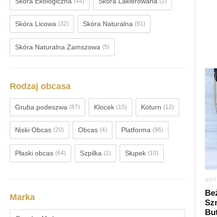
Skóra Ekologiczna
Skóra Lakierowana
(44)
(2)
Skóra Licowa
Skóra Naturalna
(32)
(81)
Skóra Naturalna Zamszowa
(5)
Rodzaj obcasa
Gruba podeszwa
Klocek
Koturn
(87)
(15)
(12)
Niski Obcas
Obcas
Platforma
(20)
(4)
(96)
Płaski obcas
Szpilka
Słupek
(64)
(1)
(10)
BOT
Be
Marka
Sz
But