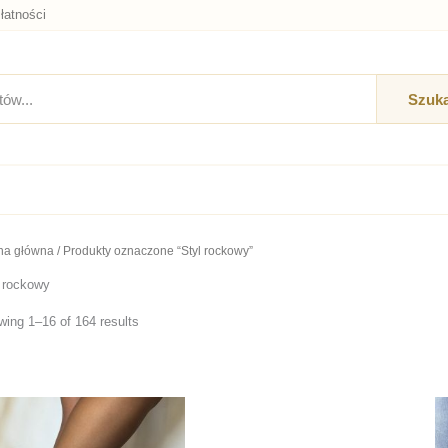
łatności
Szuka
na główna
/ Produkty oznaczone “Styl rockowy”
l rockowy
ing 1–16 of 164 results