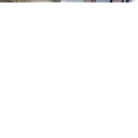
OTKI
BOTKI
eżowe trzewiki damskie
Beżowe Trzewiki Damskie
kórzane Wasak 0661 na
Sznurowane – Modne Buty
rubym spodzie
Damskie Vinceza
69,00
zł
219,00
zł
4 sklepy stacjonarne
Transmisje live