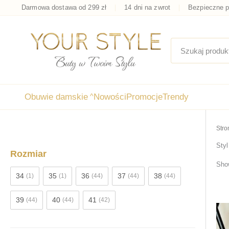
Przejdź
Darmowa dostawa od 299 zł
14 dni na zwrot
Bezpieczne p
do
treści
Obuwie damskie
^
Nowości
Promocje
Trendy
Stro
Sty
Rozmiar
Show
34
35
36
37
38
(1)
(1)
(44)
(44)
(44)
39
40
41
(44)
(44)
(42)