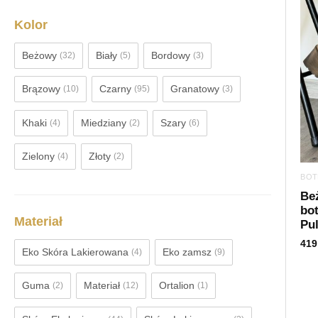
Kolor
Beżowy
Biały
Bordowy
(32)
(5)
(3)
Brązowy
Czarny
Granatowy
(10)
(95)
(3)
Khaki
Miedziany
Szary
(4)
(2)
(6)
Zielony
Złoty
(4)
(2)
BOT
Be
bot
Materiał
Pu
419
Eko Skóra Lakierowana
Eko zamsz
(4)
(9)
Guma
Materiał
Ortalion
(2)
(12)
(1)