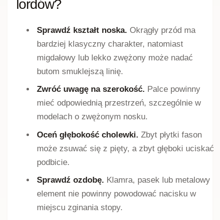
Skórzane lordsy damskie
mogą być wykonane ze
skóry naturalnej licowej, skóry o lakierowanym
wykończeniu albo z materiałów łączących różne
rodzaje powierzchni. Skóra naturalna może
stopniowo dopasowywać się do stopy, jednak
zakres tego procesu zależy od konstrukcji
konkretnego modelu.
Przed zakupem sprawdź osobno materiał
cholewki, wyściółki i wkładki. Informacja o
skórzanym wykonaniu części zewnętrznej nie
oznacza, że wszystkie elementy wewnętrzne
powstały z tego samego surowca.
Lakierowane lordsy