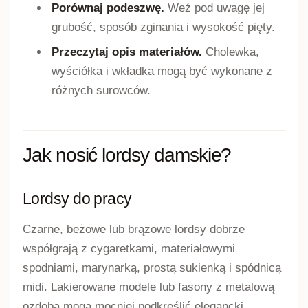
Lakierowana powierzchnia nadaje butom bardziej
elegancki i wyrazisty charakter. Czarne lordsy z
połyskiem można zestawić z materiałowymi
spodniami, garniturem, prostą sukienką albo
jeansami i marynarką.
Powierzchnie lakierowane wymagają delikatnego
czyszczenia. Nie należy używać przypadkowych
preparatów ani intensywnie pocierać materiału.
Nowy środek najlepiej wcześniej przetestować w
mało widocznym miejscu.
Lordsy ze skóry ekologicznej
Modele ze skóry ekologicznej mogą mieć matowe,
lakierowane albo zamszowe wykończenie. Przy