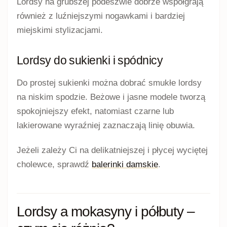
zestawach ze spodniami lub spódnicą.
Grubsza podeszwa albo niewielka platforma
nadaje obuwiu mocniejszy, bardziej miejski
wygląd. Przed wyborem sprawdź jej wysokość,
elastyczność i sposób połączenia z cholewką.
Sam masywniejszy wygląd nie przesądza o
ciężarze ani dopasowaniu modelu.
Jak wybrać odpowiedni fason
lordów?
Sprawdź kształt noska.
Okrągły przód ma
bardziej klasyczny charakter, natomiast
migdałowy lub lekko zwężony może nadać