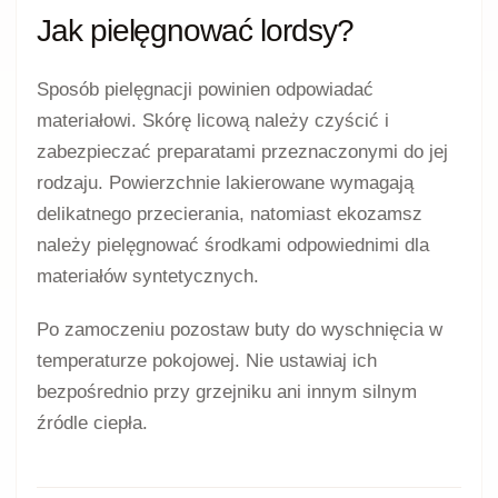
materiał wnętrza oraz sposób trzymania pięty.
Sam niski obcas nie gwarantuje odpowiedniego
dopasowania.
Lordsy do jeansów
Wsuwane półbuty można zestawić z jeansami o
prostej lub zwężanej nogawce oraz spodniami
kończącymi się nad kostką. Klasyczny model
może uporządkować codzienny zestaw z koszulą,
swetrem albo marynarką.
Lordsy na grubszej podeszwie dobrze współgrają
również z luźniejszymi nogawkami i bardziej
miejskimi stylizacjami.
Lordsy do sukienki i spódnicy