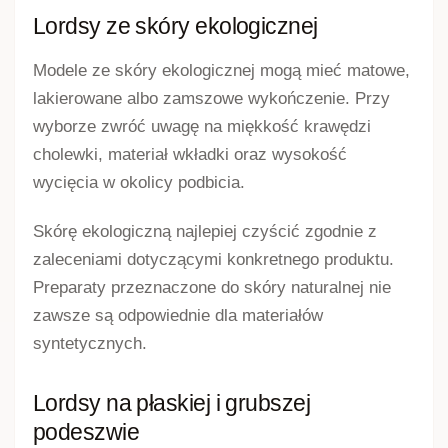
Lordsy damskie – eleganckie
buty wsuwane do pracy i na co
dzień
Lordsy damskie
to niskie, wsuwane obuwie o
zabudowanym przodzie i smukłej cholewce. Mogą
stanowić alternatywę dla balerinek, klasycznych
półbutów oraz bardziej masywnych mokasynów.
Dobrze wpisują się w stylizacje smart casual,
biznesowe i miejskie, szczególnie wtedy, gdy