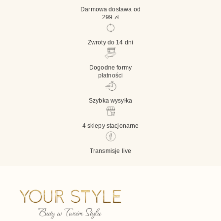
fasonów wsuwanych.
Mokasyny damskie
tworzą
szerszą grupę, obejmującą także modele z
charakterystycznymi przeszyciami, frędzlami,
grubszą podeszwą, koturnem lub bardziej
masywną cholewką.
Półbuty damskie
są jeszcze szerszą kategorią.
Znajdują się w niej modele wsuwane, sznurowane,
klasyczne i sportowe. Lordsy nie powinny być
utożsamiane ze wszystkimi niskimi butami bez
cholewki sięgającej kostki.
Jak dobrać rozmiar lordów?
Zmierz obie stopy i porównaj dłuższy wynik z