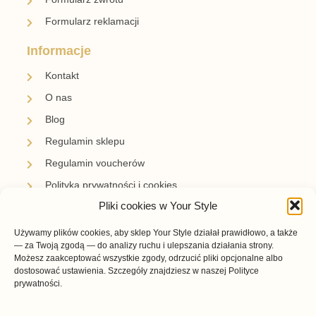
zabezpieczać preparatami przeznaczonymi do jej
rodzaju. Powierzchnie lakierowane wymagają
delikatnego przecierania, natomiast ekozamsz
należy pielęgnować środkami odpowiednimi dla
materiałów syntetycznych.
Po zamoczeniu pozostaw buty do wyschnięcia w
temperaturze pokojowej. Nie ustawiaj ich
bezpośrednio przy grzejniku ani innym silnym
źródle ciepła.
Pliki cookies w Your Style
Używamy plików cookies, aby sklep Your Style działał prawidłowo, a także
Co sprawdzić przed zakupem?
— za Twoją zgodą — do analizy ruchu i ulepszania działania strony.
Możesz zaakceptować wszystkie zgody, odrzucić pliki opcjonalne albo
dostosować ustawienia. Szczegóły znajdziesz w naszej Polityce
prywatności.
Najpierw zdecyduj, czy potrzebujesz prostych
lordów do pracy, modelu lakierowanego czy fasonu