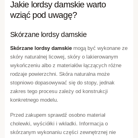
KOLEKCJA JESIEŃ
BALERINKI
Mokasyny damskie z
Mokasyny damskie
kokardą S. Barski HY42-
zamszowe z fredzlami
331 Czarny
Goodin DP3512 Szary
159,00
zł
169,00
zł