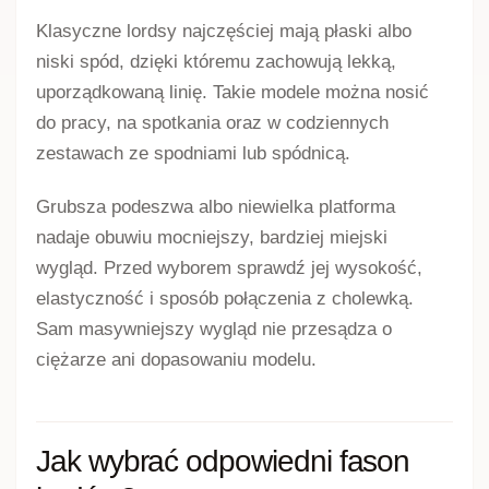
zależy Ci na uporządkowanym wyglądzie bez
wybierania obcasa.
Poszczególne modele różnią się materiałem,
kształtem noska, głębokością wycięcia i rodzajem
podeszwy. Lordsy mogą mieć prosty przód albo
dekorację w postaci klamry, paska, metalowego
elementu lub subtelnej ozdoby. Przy wyborze
warto ocenić nie tylko wygląd, ale także sposób, w
jaki cholewka utrzymuje stopę.
Jakie lordsy damskie warto
wziąć pod uwagę?
Skórzane lordsy damskie