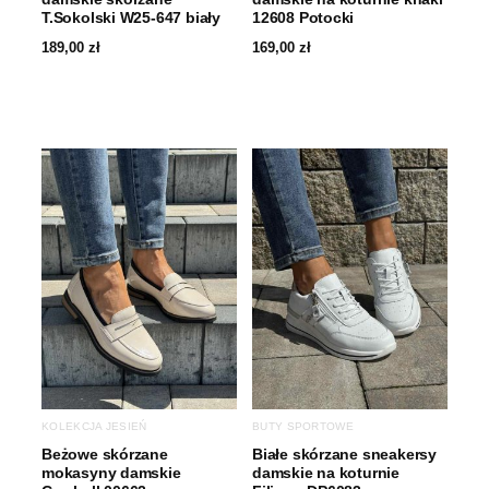
T.Sokolski W25-647 biały
12608 Potocki
189,00
zł
169,00
zł
KOLEKCJA JESIEŃ
BUTY SPORTOWE
Beżowe skórzane
Białe skórzane sneakersy
mokasyny damskie
damskie na koturnie