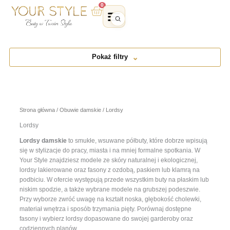
Przejdź
0
Wózek
do
treści
Pokaż filtry
Strona główna
/
Obuwie damskie
/ Lordsy
Lordsy
Lordsy damskie
to smukłe, wsuwane półbuty, które dobrze wpisują
się w stylizacje do pracy, miasta i na mniej formalne spotkania. W
Your Style znajdziesz modele ze skóry naturalnej i ekologicznej,
lordsy lakierowane oraz fasony z ozdobą, paskiem lub klamrą na
podbiciu. W ofercie występują przede wszystkim buty na płaskim lub
niskim spodzie, a także wybrane modele na grubszej podeszwie.
Przy wyborze zwróć uwagę na kształt noska, głębokość cholewki,
materiał wnętrza i sposób trzymania pięty. Porównaj dostępne
fasony i wybierz lordsy dopasowane do swojej garderoby oraz
codziennych planów.