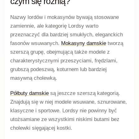
butom smuklejszą linię.
Zwróć uwagę na szerokość.
Palce powinny
mieć odpowiednią przestrzeń, szczególnie w
modelach o zwężonym nosku.
Oceń głębokość cholewki.
Zbyt płytki fason
może zsuwać się z pięty, a zbyt głęboki uciskać
podbicie.
Sprawdź ozdobę.
Klamra, pasek lub metalowy
element nie powinny powodować nacisku w
miejscu zginania stopy.
Porównaj podeszwę.
Weź pod uwagę jej
grubość, sposób zginania i wysokość pięty.
Przeczytaj opis materiałów.
Cholewka,
wyściółka i wkładka mogą być wykonane z