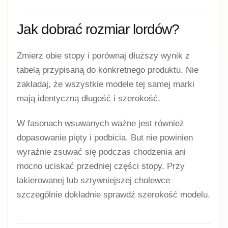
różnych surowców.
Jak nosić lordsy damskie?
Lordsy do pracy
Czarne, beżowe lub brązowe lordsy dobrze
współgrają z cygaretkami, materiałowymi
spodniami, marynarką, prostą sukienką i spódnicą
midi. Lakierowane modele lub fasony z metalową
ozdobą mogą mocniej podkreślić elegancki
charakter zestawu.
Jeżeli buty mają być noszone przez wiele godzin,
szczególnie dokładnie sprawdź szerokość,