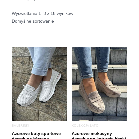
Showing 1–16 of 18 results
BALERINKI
KOLEKCJA LATO
Ażurowe buty sportowe
Ażurowe mokasyny
damskie skórzane
damskie na koturnie khaki