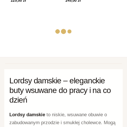
229,00
zł
249,00
zł
LORDSY
LORDSY
Czarne Wygodne
Lakierowane Czarne
Mokasyny Damskie BB –
Mokasyny Skórzane
Modne Buty Damskie
Filippo – Modne Buty
Damskie
139,00
zł
199,00
zł