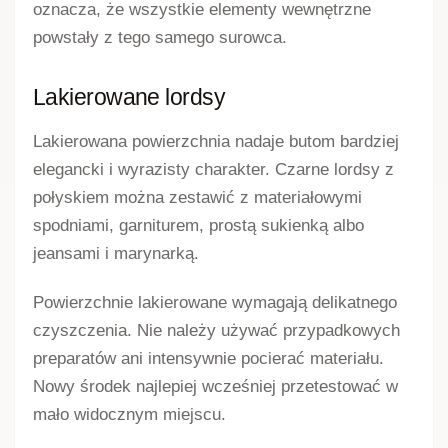
LORDSY
LORDSY
Półbuty Brązowe Skóra
Półbuty Czarne
AF-822 Pulso – Trzewiki
Lakierowane Sergio Leone
damskie skórzane w
Buty Jesienne Damskie
małych rozmiarach
159,00
zł
299,00
zł