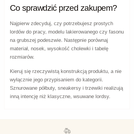
Do prostej sukienki można dobrać smukłe lordsy
na niskim spodzie. Beżowe i jasne modele tworzą
spokojniejszy efekt, natomiast czarne lub
lakierowane wyraźniej zaznaczają linię obuwia.
Jeżeli zależy Ci na delikatniejszej i płycej wyciętej
cholewce, sprawdź
balerinki damskie
.
Lordsy a mokasyny i półbuty –
czym się różnią?
Nazwy lordów i mokasynów bywają stosowane
zamiennie, ale kategorię Lordsy warto
przeznaczyć dla bardziej smukłych, eleganckich