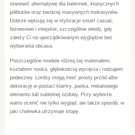
KOLEKCJA JESIEŃ
KOLEKCJA JESIEŃ
Lakierowane mokasyny
Mokasyny damskie Filippo
damskie z ozdobą HY42-
skórzane DP6099/24
399A czarny
czarne
199,00
zł
199,00
zł