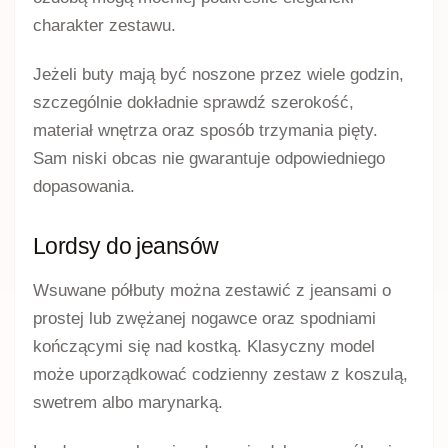
wyborze zwróć uwagę na miękkość krawędzi
cholewki, materiał wkładki oraz wysokość
wycięcia w okolicy podbicia.
Skórę ekologiczną najlepiej czyścić zgodnie z
zaleceniami dotyczącymi konkretnego produktu.
Preparaty przeznaczone do skóry naturalnej nie
zawsze są odpowiednie dla materiałów
syntetycznych.
Lordsy na płaskiej i grubszej
podeszwie
Klasyczne lordsy najczęściej mają płaski albo
niski spód, dzięki któremu zachowują lekką,
uporządkowaną linię. Takie modele można nosić
do pracy, na spotkania oraz w codziennych