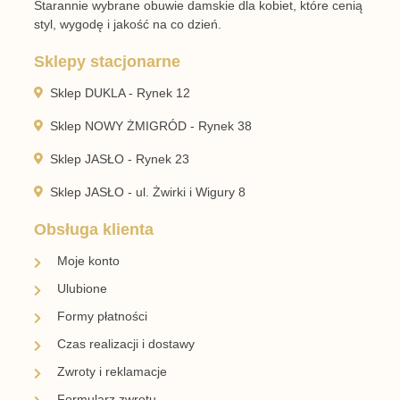
tabelą przypisaną do konkretnego produktu. Nie
zakładaj, że wszystkie modele tej samej marki
mają identyczną długość i szerokość.
W fasonach wsuwanych ważne jest również
dopasowanie pięty i podbicia. But nie powinien
wyraźnie zsuwać się podczas chodzenia ani
mocno uciskać przedniej części stopy. Przy
lakierowanej lub sztywniejszej cholewce
szczególnie dokładnie sprawdź szerokość modelu.
Jak pielęgnować lordsy?
Sposób pielęgnacji powinien odpowiadać
materiałowi. Skórę licową należy czyścić i