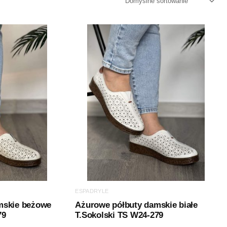
ESPADRYLE
mskie beżowe
Ażurowe półbuty damskie białe
79
T.Sokolski TS W24-279