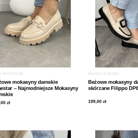
Y SPORTOWE
KOLEKCJA JESIEŃ
żowe mokasyny damskie
Beżowe mokasyny d
aestar – Najmodniejsze Mokasyny
skórzane Filippo DP
mskie
199,00
zł
,00
zł