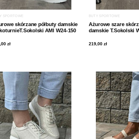
Y SPORTOWE
BUTY SPORTOWE
urowe skórzane półbuty damskie
Ażurowe szare skórz
koturnieT.Sokolski AMI W24-150
damskie T.Sokolski 
,00
zł
219,00
zł