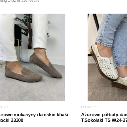
ing 1–32 of 338 results
ERINKI
ESPADRYLE
urowe mokasyny damskie khaki
Ażurowe półbuty da
ocki 23300
T.Sokolski TS W24-2