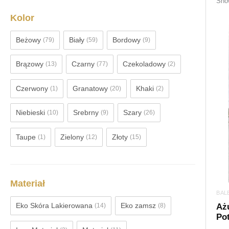
Show
Kolor
Beżowy
Biały
Bordowy
(79)
(59)
(9)
Brązowy
Czarny
Czekoladowy
(13)
(77)
(2)
Czerwony
Granatowy
Khaki
(1)
(20)
(2)
Niebieski
Srebrny
Szary
(10)
(9)
(26)
Taupe
Zielony
Złoty
(1)
(12)
(15)
Materiał
BAL
Eko Skóra Lakierowana
Eko zamsz
(14)
(8)
Aż
Pot