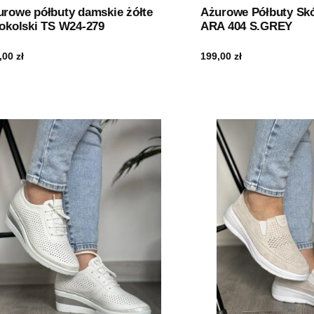
urowe półbuty damskie żółte
Ażurowe Półbuty Skó
okolski TS W24-279
ARA 404 S.GREY
,00
zł
199,00
zł