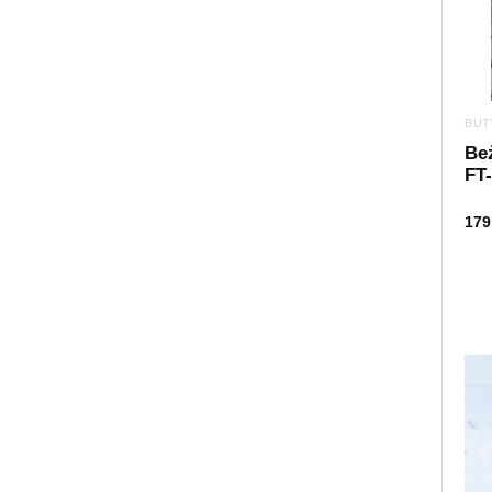
BUT
Be
FT-
179