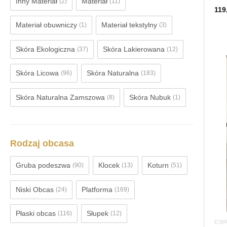
Inny Materiał
Materiał
(2)
(11)
119
Materiał obuwniczy
Materiał tekstylny
(1)
(3)
Skóra Ekologiczna
Skóra Lakierowana
(37)
(12)
Skóra Licowa
Skóra Naturalna
(96)
(183)
Skóra Naturalna Zamszowa
Skóra Nubuk
(8)
(1)
Rodzaj obcasa
Gruba podeszwa
Klocek
Koturn
(90)
(13)
(51)
Niski Obcas
Platforma
(24)
(169)
Płaski obcas
Słupek
(116)
(12)
ESP