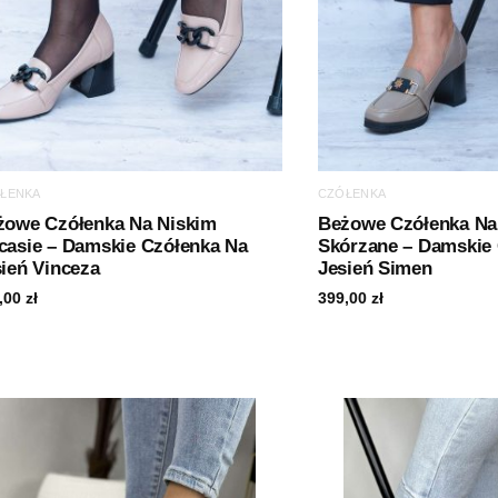
ŁENKA
CZÓŁENKA
żowe Czółenka Na Niskim
Beżowe Czółenka Na 
casie – Damskie Czółenka Na
Skórzane – Damskie
ień Vinceza
Jesień Simen
,00
zł
399,00
zł