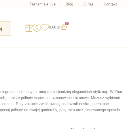
Transmisje live
Blog
O nas
Kontakt
0
Wózek
0,00
zł
j
ego do codziennych, miejskich i bardziej eleganckich stylizacji. W Your
lnych, a także półbuty wsuwane, sznurowane i ażurowe. Możesz wybierać
im obcasie. Przy zakupie zwróć uwagę na kształt noska, szerokość
opasuj półbuty do swojej garderoby, pory roku oraz planowanego sposobu