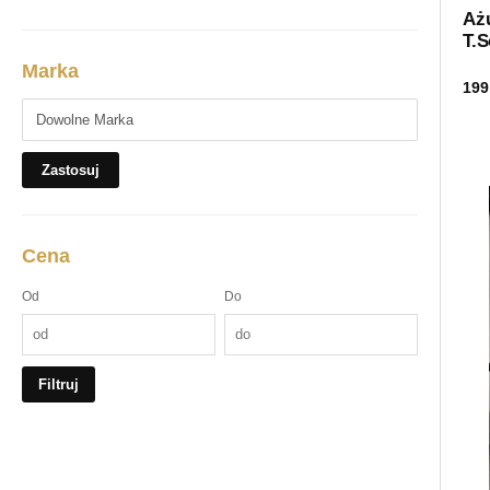
Aż
T.S
Marka
199
Zastosuj
Cena
Od
Do
Filtruj