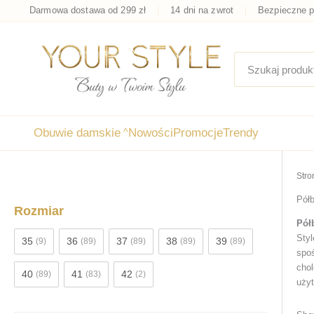
Przejdź
Darmowa dostawa od 299 zł
14 dni na zwrot
Bezpieczne p
do
treści
Obuwie damskie
^
Nowości
Promocje
Trendy
Stro
Pół
Rozmiar
Pół
Styl
35
36
37
38
39
(9)
(89)
(89)
(89)
(89)
spoś
chol
40
41
42
(89)
(83)
(2)
uży