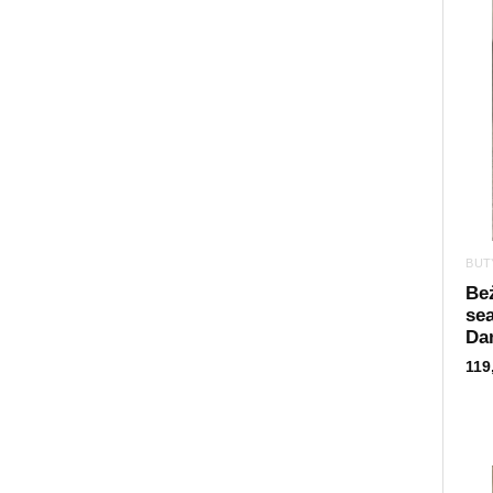
BUT
Be
se
Da
119