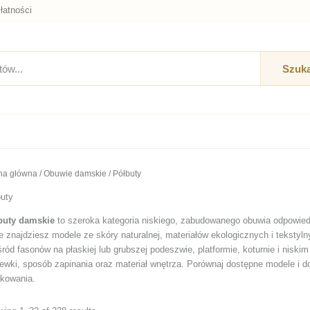
łatności
Szuka
na główna
/
Obuwie damskie
/ Półbuty
buty
buty damskie
to szeroka kategoria niskiego, zabudowanego obuwia odpowiedni
e znajdziesz modele ze skóry naturalnej, materiałów ekologicznych i teksty
ród fasonów na płaskiej lub grubszej podeszwie, platformie, koturnie i nisk
ewki, sposób zapinania oraz materiał wnętrza. Porównaj dostępne modele i d
tkowania.