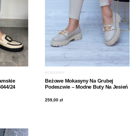
MOKASYNY
amskie
Beżowe Mokasyny Na Grubej
6044/24
Podeszwie – Modne Buty Na Jesień
259,00
zł