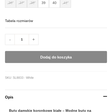
36
37
38
39
40
41
Tabela rozmiarów
-
+
Dodaj do koszyka
SKU:
SL8833 - White
Opis
Buty damskie koronkowe białe – Modne buty na