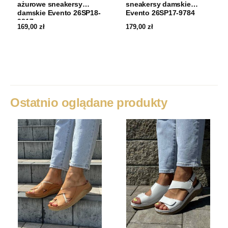
ażurowe sneakersy
sneakersy damskie
damskie Evento 26SP18-
Evento 26SP17-9784
9817
169,00
zł
179,00
zł
Ostatnio oglądane produkty