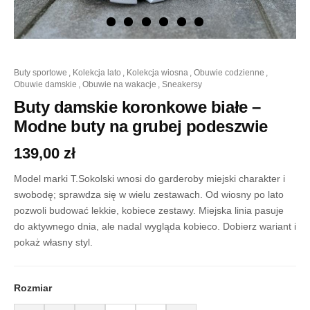
ilość
buty sportowe
,
kolekcja lato
,
kolekcja wiosna
,
obuwie codzienne
,
Buty
obuwie damskie
,
obuwie na wakacje
,
sneakersy
damskie
koronkowe
Buty damskie koronkowe białe –
białe
Modne buty na grubej podeszwie
-
Modne
139,00
zł
buty
na
Model marki T.Sokolski wnosi do garderoby miejski charakter i
grubej
podeszwie
swobodę; sprawdza się w wielu zestawach. Od wiosny po lato
pozwoli budować lekkie, kobiece zestawy. Miejska linia pasuje
do aktywnego dnia, ale nadal wygląda kobieco. Dobierz wariant i
pokaż własny styl.
Rozmiar