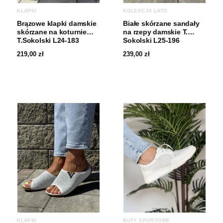
KLAPKI
KOLEKCJA LATO
Brązowe klapki damskie
Białe skórzane sandały
skórzane na koturnie
na rzepy damskie T.
T.Sokolski L24-183
Sokolski L25-196
219,00
zł
239,00
zł
Zakres
cen:
od
199,00 zł
do
219,00 zł
KLAPKI
BUTY SPORTOWE