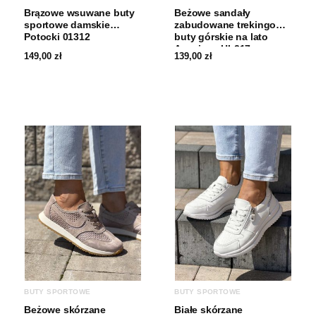
Brązowe wsuwane buty
Beżowe sandały
sportowe damskie
zabudowane trekingowe
Potocki 01312
buty górskie na lato
American HL217
149,00
zł
139,00
zł
BUTY SPORTOWE
BUTY SPORTOWE
Beżowe skórzane
Białe skórzane