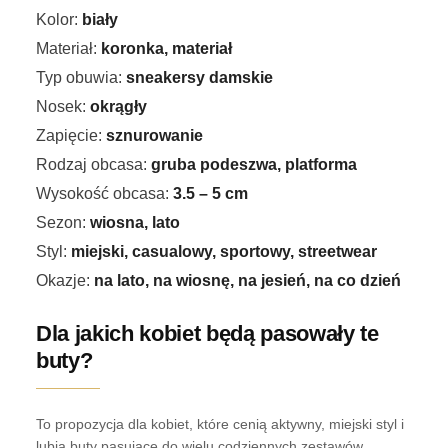
Kolor:
biały
Materiał:
koronka, materiał
Typ obuwia:
sneakersy damskie
Nosek:
okrągły
Zapięcie:
sznurowanie
Rodzaj obcasa:
gruba podeszwa, platforma
Wysokość obcasa:
3.5 – 5 cm
Sezon:
wiosna, lato
Styl:
miejski, casualowy, sportowy, streetwear
Okazje:
na lato, na wiosnę, na jesień, na co dzień
Dla jakich kobiet będą pasowały te
buty?
To propozycja dla kobiet, które cenią aktywny, miejski styl i
lubią buty pasujące do wielu codziennych zestawów.