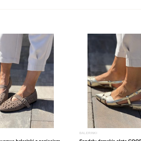
Kolor
Cholewka
Marka
Rodzaj obcasa
Wysokość obcasa
BALERINKI