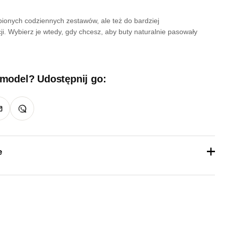
bionych codziennych zestawów, ale też do bardziej
ji. Wybierz je wtedy, gdy chcesz, aby buty naturalnie pasowały
.
 model? Udostępnij go:
e
1 kg
36, 37, 38, 39, 40, 41