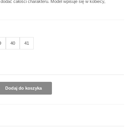
 dodać całości charakteru. Model wpisuje się w kobiecy,
9
40
41
Dodaj do koszyka