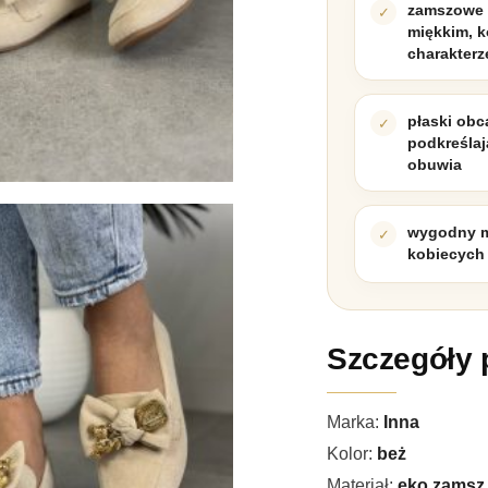
zamszowe 
miękkim, 
charakterz
płaski obc
podkreślaj
obuwia
wygodny m
kobiecych 
Szczegóły 
Marka:
Inna
Kolor:
beż
Materiał:
eko zamsz