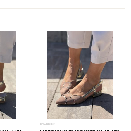
Beż
Eko zamsz
Inna
Płaski obcas
0-3 cm
BALERINKI