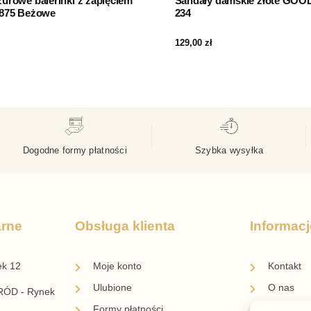
urowe balerinki z zapięciem
Sandały damskie złote GOO
7875 Beżowe
234
129,00
zł
Dogodne formy płatności
Szybka wysyłka
arne
Obsługa klienta
Informacj
ek 12
Moje konto
Kontakt
Ulubione
O nas
ÓD - Rynek
Formy płatności
Blog