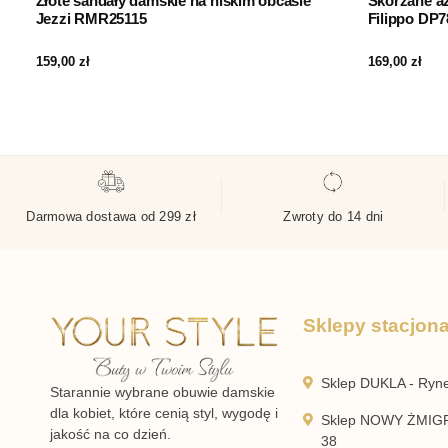
Złote sandały damskie na niskim obcasie
Skórzane aż
Jezzi RMR25115
Filippo DP
159,00
zł
169,00
zł
Darmowa dostawa od 299 zł
Zwroty do 14 dni
Sklepy stacjon
Sklep DUKLA - Ryn
Starannie wybrane obuwie damskie
dla kobiet, które cenią styl, wygodę i
Sklep NOWY ŻMIGR
jakość na co dzień.
38