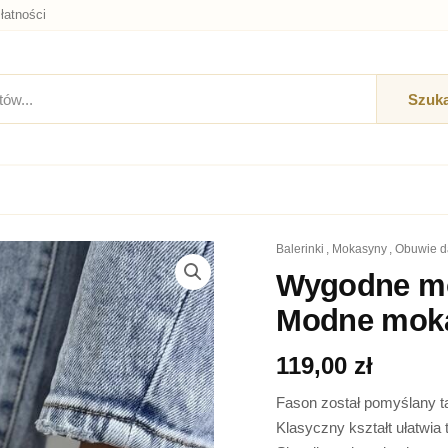
łatności
Szuka
balerinki
,
mokasyny
,
obuwie 
ilość
Wygodne
Wygodne mo
mokasyny
Modne mok
beżowe
damskie
-
119,00
zł
Modne
mokasyny
Fason został pomyślany t
damskie
Klasyczny kształt ułatwia