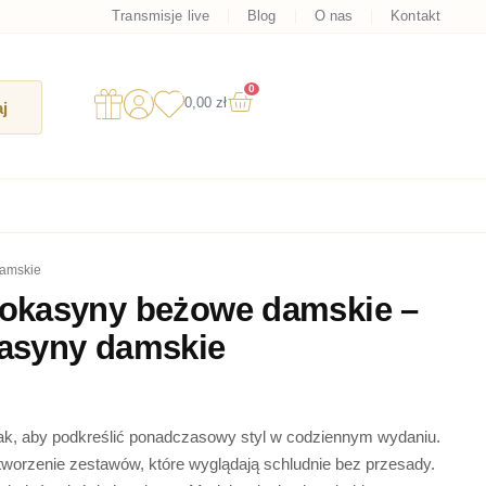
Transmisje live
Blog
O nas
Kontakt
0
Wózek
0,00
zł
j
damskie
kasyny beżowe damskie –
asyny damskie
ak, aby podkreślić ponadczasowy styl w codziennym wydaniu.
 tworzenie zestawów, które wyglądają schludnie bez przesady.