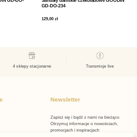
DIN GD-DO-
Sandały damskie czekoladowe GOODIN
GD-DO-234
129,00
zł
4 sklepy stacjonarne
Transmisje live
e
Newsletter
Zapisz się i bądź z nami na bieżąco.
Otrzymuj informacje o nowościach,
promocjach i inspiracjach
przygotowanych przez Your Style.