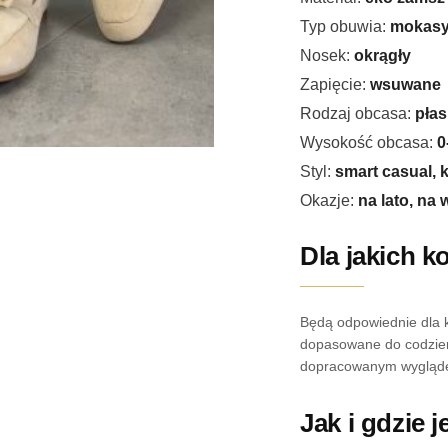
Typ obuwia:
mokasy
Nosek:
okrągły
Zapięcie:
wsuwane
Rodzaj obcasa:
płas
Wysokość obcasa:
0
Styl:
smart casual, 
Okazje:
na lato, na 
Dla jakich k
Będą odpowiednie dla k
dopasowane do codzien
dopracowanym wygląd
Jak i gdzie 