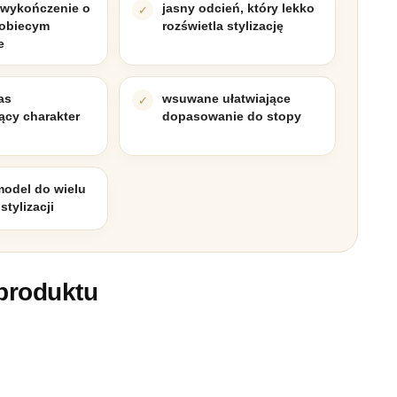
wykończenie o
jasny odcień, który lekko
kobiecym
rozświetla stylizację
e
as
wsuwane ułatwiające
ący charakter
dopasowanie do stopy
odel do wielu
stylizacji
produktu