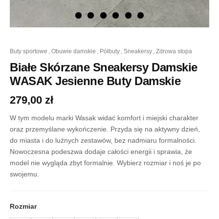
ilość
buty sportowe
,
obuwie damskie
,
półbuty
,
sneakersy
,
zdrowa stopa
Białe
Skórzane
Białe Skórzane Sneakersy Damskie
Sneakersy
WASAK Jesienne Buty Damskie
Damskie
WASAK
279,00
zł
Jesienne
Buty
Damskie
W tym modelu marki Wasak widać komfort i miejski charakter
oraz przemyślane wykończenie. Przyda się na aktywny dzień,
do miasta i do luźnych zestawów, bez nadmiaru formalności.
Nowoczesna podeszwa dodaje całości energii i sprawia, że
model nie wygląda zbyt formalnie. Wybierz rozmiar i noś je po
swojemu.
Rozmiar