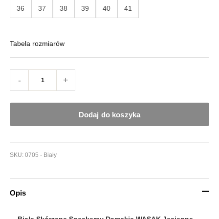
36
37
38
39
40
41
Tabela rozmiarów
-
+
Dodaj do koszyka
SKU:
0705 - Biały
Opis
Białe Skórzane Sneakersy Damskie WASAK Jesienne