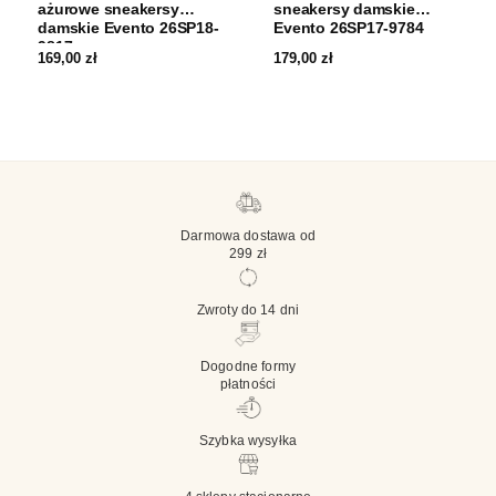
ażurowe sneakersy
sneakersy damskie
damskie Evento 26SP18-
Evento 26SP17-9784
9817
169,00
zł
179,00
zł
Darmowa dostawa od
299 zł
Zwroty do 14 dni
Dogodne formy
płatności
Szybka wysyłka