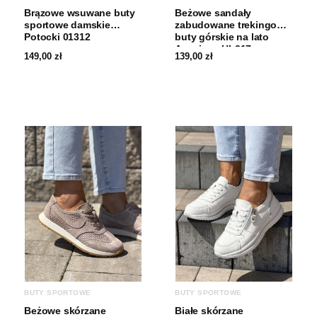
Brązowe wsuwane buty
Beżowe sandały
sportowe damskie
zabudowane trekingowe
Potocki 01312
buty górskie na lato
American HL217
149,00
zł
139,00
zł
BUTY SPORTOWE
BUTY SPORTOWE
Beżowe skórzane
Białe skórzane