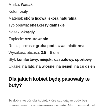
Marka:
Wasak
Kolor:
biały
Materiał:
skóra licowa, skóra naturalna
Typ obuwia:
sneakersy damskie
Nosek:
okrągły
Zapięcie:
sznurowanie
Rodzaj obcasa:
gruba podeszwa, platforma
Wysokość obcasa:
3.5 – 5 cm
Styl:
komfortowy, miejski, casualowy, sportowy
Okazje:
na lato, na wiosnę, na jesień, na co dzień
Dla jakich kobiet będą pasowały te
buty?
To dobry wybór dla kobiet, które szukają wygody bez
rezygnowania z estetycznego wyglądu. Model sprawdzi się