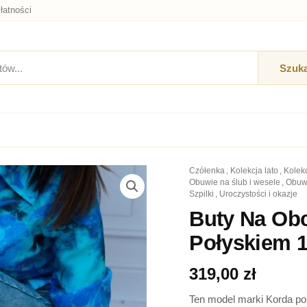
łatności
Szuka
czółenka
,
kolekcja lato
,
kole
ilość
obuwie na ślub i wesele
,
obuw
Buty
szpilki
,
uroczystości i okazje
Na
Buty Na Obc
Obcasie
Do
Połyskiem 
Sukienki
Zielone
319,00
zł
z
Połyskiem
Ten model marki Korda poz
1662