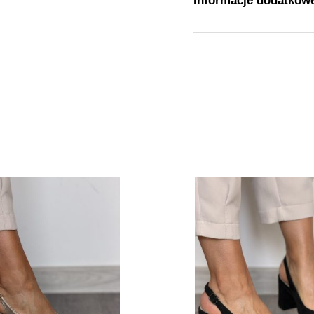
Waga
Rozmiar
Kolor
Cholewka
Marka
Rodzaj obcasa
Wysokość obcasa