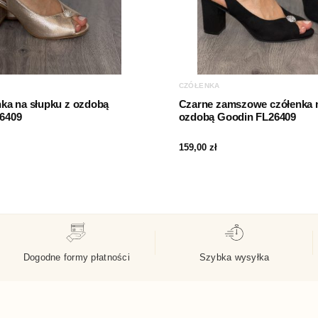
CZÓŁENKA
nka na słupku z ozdobą
Czarne zamszowe czółenka n
6409
ozdobą Goodin FL26409
159,00
zł
Dogodne formy płatności
Szybka wysyłka