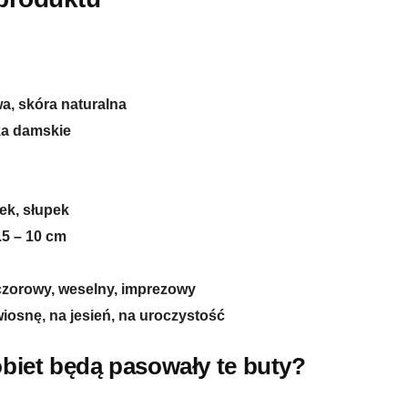
wa, skóra naturalna
ka damskie
ek, słupek
.5 – 10 cm
czorowy, weselny, imprezowy
 wiosnę, na jesień, na uroczystość
obiet będą pasowały te buty?