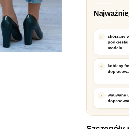
Najważnie
skórzane 
podkreślaj
modelu
kobiecy fa
dopracowa
wsuwane u
dopasowan
Szczegóły 