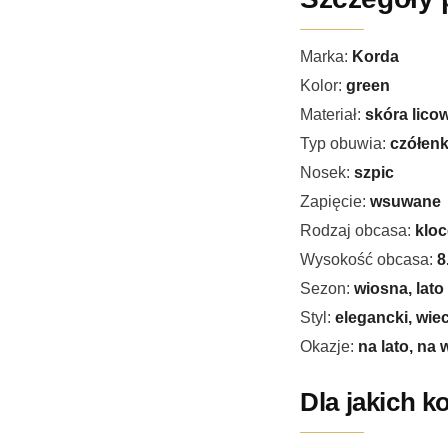
Marka:
Korda
Kolor:
green
Materiał:
skóra lico
Typ obuwia:
czółen
Nosek:
szpic
Zapięcie:
wsuwane
Rodzaj obcasa:
kloc
Wysokość obcasa:
8
Sezon:
wiosna, lato
Styl:
elegancki, wie
Okazje:
na lato, na
Dla jakich k