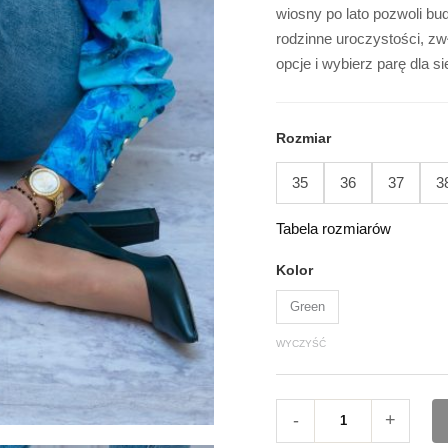
KORDA
wiosny po lato pozwoli bu
rodzinne uroczystości, z
opcje i wybierz parę dla si
Rozmiar
35
36
37
3
Tabela rozmiarów
Kolor
Green
WYCZYŚĆ
-
+