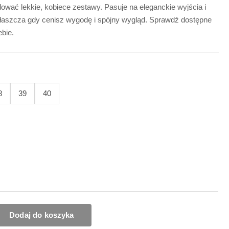
dować lekkie, kobiece zestawy. Pasuje na eleganckie wyjścia i
właszcza gdy cenisz wygodę i spójny wygląd. Sprawdź dostępne
ebie.
8
39
40
Dodaj do koszyka