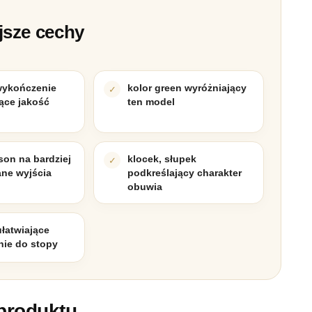
jsze cechy
wykończenie
kolor green wyróżniający
ące jakość
ten model
son na bardziej
klocek, słupek
ne wyjścia
podkreślający charakter
obuwia
łatwiające
ie do stopy
produktu