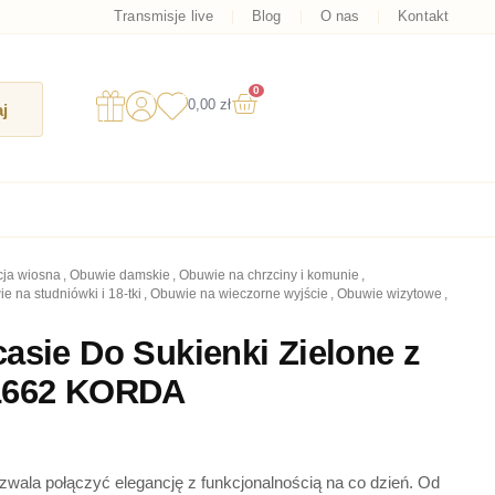
Transmisje live
Blog
O nas
Kontakt
0
Wózek
0,00
zł
j
kcja wiosna
,
obuwie damskie
,
obuwie na chrzciny i komunie
,
ie na studniówki i 18-tki
,
obuwie na wieczorne wyjście
,
obuwie wizytowe
,
asie Do Sukienki Zielone z
1662 KORDA
wala połączyć elegancję z funkcjonalnością na co dzień. Od