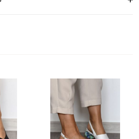
1 kg
35, 36, 37, 38, 39, 40
Green
Skóra Licowa, Skóra Naturalna
Korda
Klocek, Słupek
8.5 – 10 cm