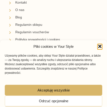
Kontakt
O nas
Blog
Regulamin sklepu
Regulamin voucherów
Polityka prywatności i cookies
Pliki cookies w Your Style
Newsletter
Używamy plików cookies, aby sklep Your Style działał prawidłowo, a także
Zapisz się i bądź z nami na bieżąco.
— za Twoją zgodą — do analizy ruchu i ulepszania działania strony.
Otrzymuj informacje o nowościach, promocjach i
Możesz zaakceptować wszystkie zgody, odrzucić pliki opcjonalne albo
inspiracjach przygotowanych przez Your Style.
dostosować ustawienia. Szczegóły znajdziesz w naszej Polityce
prywatności.
Akceptuję wszystkie
Subskrybuję →
Odrzuć opcjonalne