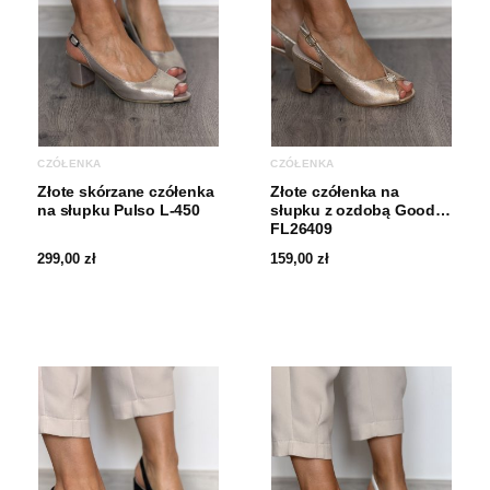
Wysokość obcasa
8.5 – 10 cm
CZÓŁENKA
CZÓŁENKA
Złote skórzane czółenka
Złote czółenka na
na słupku Pulso L-450
słupku z ozdobą Goodin
FL26409
299,00
zł
159,00
zł