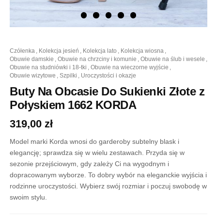
ilość
czółenka
,
kolekcja jesień
,
kolekcja lato
,
kolekcja wiosna
,
Buty
obuwie damskie
,
obuwie na chrzciny i komunie
,
obuwie na ślub i wesele
,
Na
obuwie na studniówki i 18-tki
,
obuwie na wieczorne wyjście
,
Obcasie
obuwie wizytowe
,
szpilki
,
uroczystości i okazje
Do
Sukienki
Buty Na Obcasie Do Sukienki Złote z
Złote
Połyskiem 1662 KORDA
z
Połyskiem
319,00
zł
1662
KORDA
Model marki Korda wnosi do garderoby subtelny blask i
elegancję; sprawdza się w wielu zestawach. Przyda się w
sezonie przejściowym, gdy zależy Ci na wygodnym i
dopracowanym wyborze. To dobry wybór na eleganckie wyjścia i
rodzinne uroczystości. Wybierz swój rozmiar i poczuj swobodę w
swoim stylu.