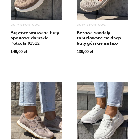
BUTY SPORTOWE
BUTY SPORTOWE
Brązowe wsuwane buty
Beżowe sandały
sportowe damskie
zabudowane trekingowe
Potocki 01312
buty górskie na lato
American HL217
149,00
zł
139,00
zł