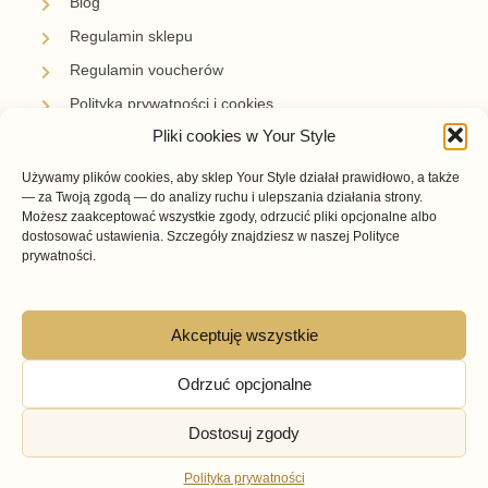
Blog
Regulamin sklepu
Regulamin voucherów
Polityka prywatności i cookies
Pliki cookies w Your Style
Newsletter
Używamy plików cookies, aby sklep Your Style działał prawidłowo, a także
Zapisz się i bądź z nami na bieżąco.
— za Twoją zgodą — do analizy ruchu i ulepszania działania strony.
Otrzymuj informacje o nowościach, promocjach i
Możesz zaakceptować wszystkie zgody, odrzucić pliki opcjonalne albo
inspiracjach przygotowanych przez Your Style.
dostosować ustawienia. Szczegóły znajdziesz w naszej Polityce
prywatności.
Akceptuję wszystkie
Subskrybuję →
Odrzuć opcjonalne
Dostosuj zgody
© Your Style – Buty w Twoim Stylu 2026
Powered by StylWEB.pl
Polityka prywatności