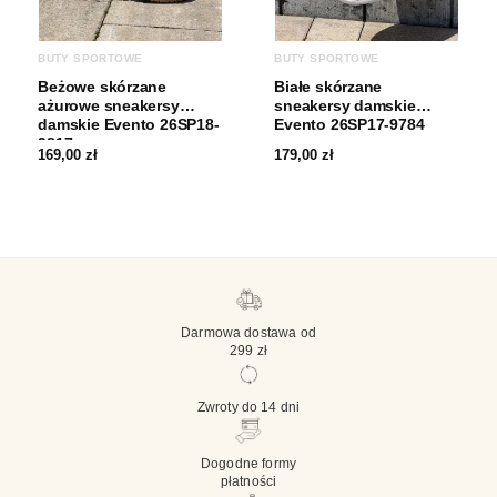
BUTY SPORTOWE
BUTY SPORTOWE
Beżowe skórzane
Białe skórzane
ażurowe sneakersy
sneakersy damskie
damskie Evento 26SP18-
Evento 26SP17-9784
9817
169,00
zł
179,00
zł
Darmowa dostawa od
299 zł
Zwroty do 14 dni
Dogodne formy
płatności