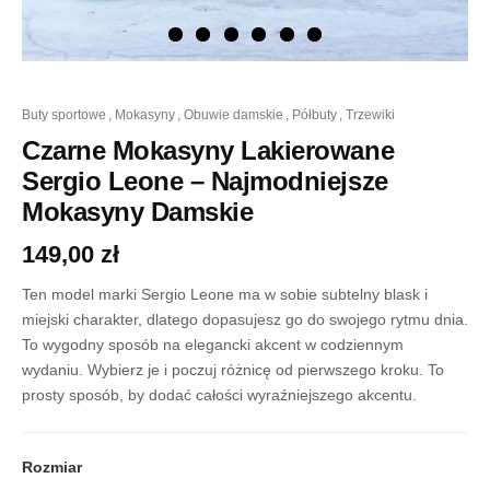
ilość
buty sportowe
,
mokasyny
,
obuwie damskie
,
półbuty
,
trzewiki
Czarne
Mokasyny
Czarne Mokasyny Lakierowane
Lakierowane
Sergio Leone – Najmodniejsze
Sergio
Leone
Mokasyny Damskie
-
Najmodniejsze
149,00
zł
Mokasyny
Damskie
Ten model marki Sergio Leone ma w sobie subtelny blask i
miejski charakter, dlatego dopasujesz go do swojego rytmu dnia.
To wygodny sposób na elegancki akcent w codziennym
wydaniu. Wybierz je i poczuj różnicę od pierwszego kroku. To
prosty sposób, by dodać całości wyraźniejszego akcentu.
Rozmiar