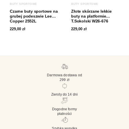
BUTY SPORTOWE
BUTY SPORTOWE
Czarne buty sportowe na
Złote skórzane lekkie
grubej podeszwie Lee
buty na platformie
Copper 2552L
T.Sokolski W26-676
229,00
zł
229,00
zł
Darmowa dostawa od
299 zł
Zwroty do 14 dni
Dogodne formy
płatności
Szybka wysyłka