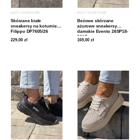
BUTY SPORTOWE
BUTY SPORTOWE
Skórzane białe
Beżowe skórzane
sneakersy na koturnie
ażurowe sneakersy
Filippo DP7605/26
damskie Evento 26SP18-
9817
229,00
zł
169,00
zł