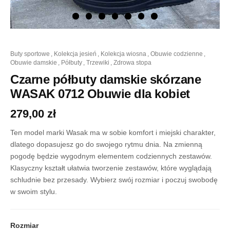
ilość
buty sportowe
,
kolekcja jesień
,
kolekcja wiosna
,
obuwie codzienne
,
Czarne
obuwie damskie
,
półbuty
,
trzewiki
,
zdrowa stopa
półbuty
damskie
Czarne półbuty damskie skórzane
skórzane
WASAK 0712 Obuwie dla kobiet
WASAK
0712
279,00
zł
Obuwie
dla
Ten model marki Wasak ma w sobie komfort i miejski charakter,
kobiet
dlatego dopasujesz go do swojego rytmu dnia. Na zmienną
pogodę będzie wygodnym elementem codziennych zestawów.
Klasyczny kształt ułatwia tworzenie zestawów, które wyglądają
schludnie bez przesady. Wybierz swój rozmiar i poczuj swobodę
w swoim stylu.
Rozmiar