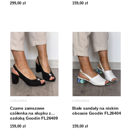
299,00
zł
159,00
zł
CZÓŁENKA
CZÓŁENKA
Czarne zamszowe
Białe sandały na niskim
czółenka na słupku z
obcasie Goodin FL26404
ozdobą Goodin FL26409
159,00
zł
159,00
zł