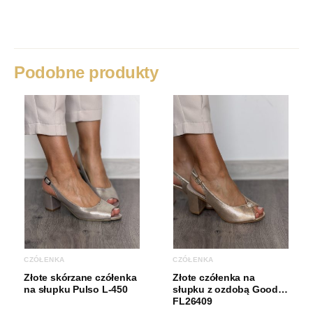
35, 35,5, 36, 36,5, 37, 37,5, 38,
Rozmiar
38,5, 39, 39,5, 40
Kolor
Czarny
Podobne produkty
CZÓŁENKA
CZÓŁENKA
Złote skórzane czółenka
Złote czółenka na
na słupku Pulso L-450
słupku z ozdobą Goodin
FL26409