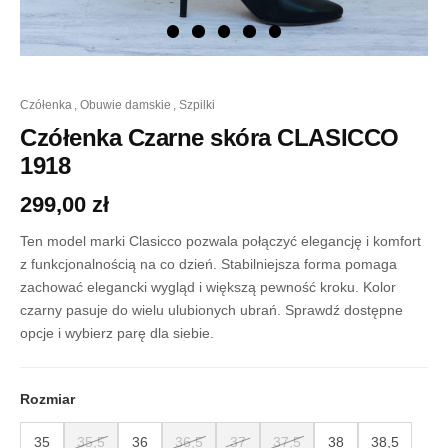
ilość
czółenka
,
obuwie damskie
,
szpilki
Czółenka
Czarne
Czółenka Czarne skóra CLASICCO
skóra
1918
CLASICCO
1918
299,00
zł
Ten model marki Clasicco pozwala połączyć elegancję i komfort
z funkcjonalnością na co dzień. Stabilniejsza forma pomaga
zachować elegancki wygląd i większą pewność kroku. Kolor
czarny pasuje do wielu ulubionych ubrań. Sprawdź dostępne
opcje i wybierz parę dla siebie.
Rozmiar
35
35,5
36
36,5
37
37,5
38
38,5