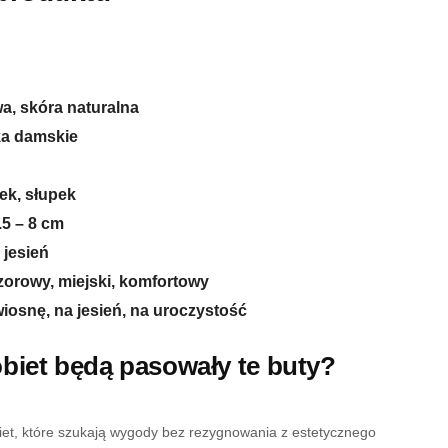
wa, skóra naturalna
ka damskie
ek, słupek
.5 – 8 cm
 jesień
orowy, miejski, komfortowy
 wiosnę, na jesień, na uroczystość
obiet będą pasowały te buty?
iet, które szukają wygody bez rezygnowania z estetycznego