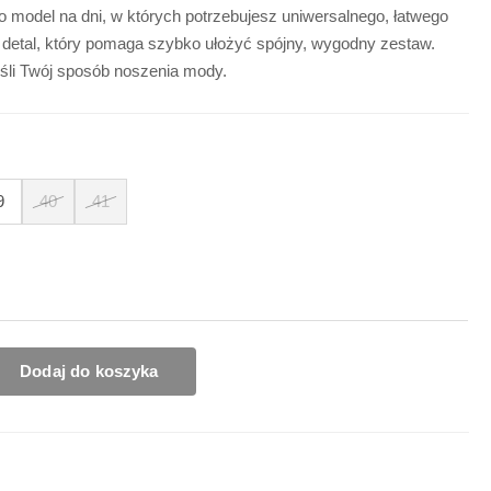
 model na dni, w których potrzebujesz uniwersalnego, łatwego
 detal, który pomaga szybko ułożyć spójny, wygodny zestaw.
śli Twój sposób noszenia mody.
9
40
41
Dodaj do koszyka