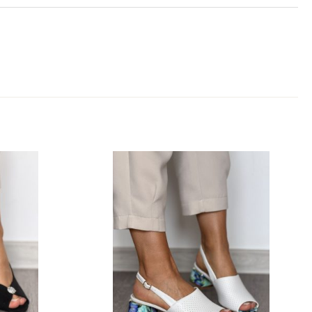
1 kg
36, 37, 38, 39, 40, 41
Miedziany
Skóra Licowa, Skóra Naturalna
Laura Messi
Klocek, Słupek
5.5 – 8 cm