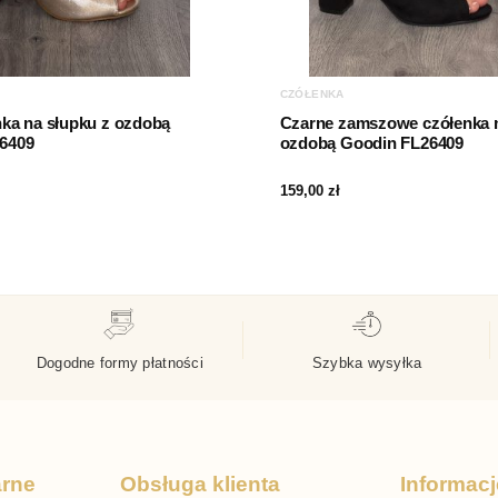
CZÓŁENKA
nka na słupku z ozdobą
Czarne zamszowe czółenka n
6409
ozdobą Goodin FL26409
159,00
zł
Dogodne formy płatności
Szybka wysyłka
arne
Obsługa klienta
Informacj