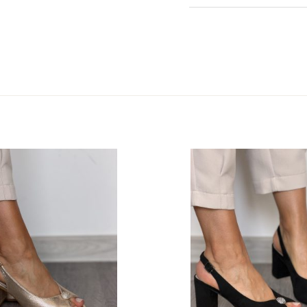
Waga
Rozmiar
Kolor
Cholewka
Marka
Rodzaj obcasa
Wysokość obcasa