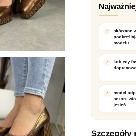
Najważnie
skórzane 
podkreślaj
modelu
kobiecy fa
dopracowa
model odp
sezon: wio
jesień
Szczegóły 