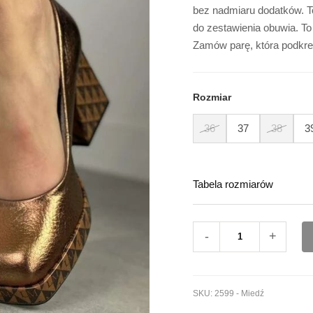
Messi
bez nadmiaru dodatków. To
do zestawienia obuwia. To
Zamów parę, która podkre
Rozmiar
36
37
38
3
Tabela rozmiarów
-
+
SKU:
2599 - Miedź