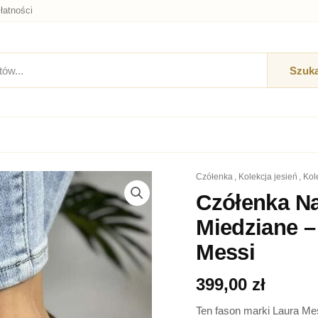
łatności
Szuka
czółenka
,
kolekcja jesień
,
ko
ilość
Czółenka
Czółenka Na
Na
Miedziane –
Platformie
Skórzane
Messi
Miedziane
-
399,00
zł
Czółenka
Damskie
Ten fason marki Laura Mess
Laura