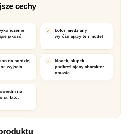
jsze cechy
wykończenie
kolor miedziany
ące jakość
wyróżniający ten model
son na bardziej
klocek, słupek
ne wyjścia
podkreślający charakter
obuwia
owiedni na
sna, lato,
produktu