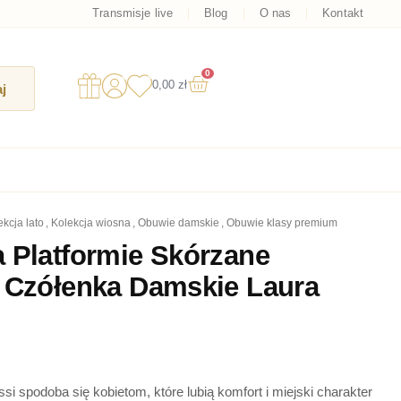
Transmisje live
Blog
O nas
Kontakt
0
Wózek
0,00
zł
j
lekcja lato
,
kolekcja wiosna
,
obuwie damskie
,
obuwie klasy premium
 Platformie Skórzane
 Czółenka Damskie Laura
i spodoba się kobietom, które lubią komfort i miejski charakter