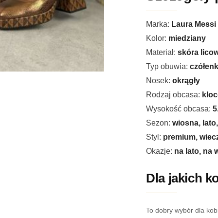
Marka:
Laura Messi
Kolor:
miedziany
Materiał:
skóra lico
Typ obuwia:
czółen
Nosek:
okrągły
Rodzaj obcasa:
kloc
Wysokość obcasa:
5
Sezon:
wiosna, lato,
Styl:
premium, wiecz
Okazje:
na lato, na
Dla jakich k
To dobry wybór dla kob