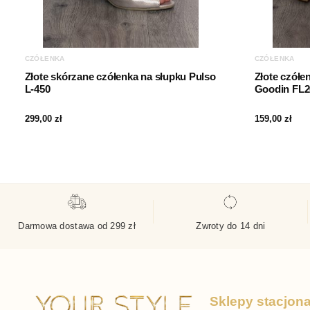
CZÓŁENKA
CZÓŁENKA
Złote skórzane czółenka na słupku Pulso
Złote czółe
L-450
Goodin FL2
299,00
zł
159,00
zł
Darmowa dostawa od 299 zł
Zwroty do 14 dni
Sklepy stacjon