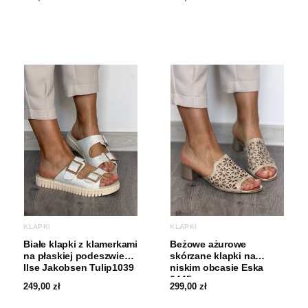
KLAPKI
KLAPKI
Białe klapki z klamerkami
Beżowe ażurowe
na płaskiej podeszwie
skórzane klapki na
Ilse Jakobsen Tulip1039
niskim obcasie Eska
0445
249,00
zł
299,00
zł