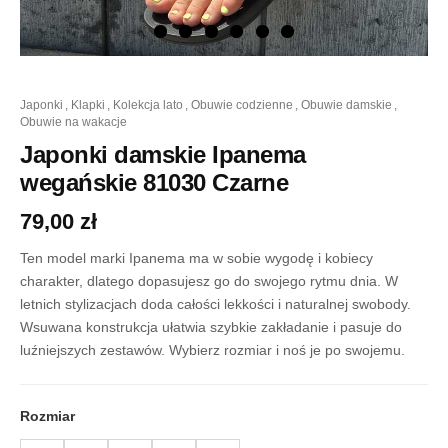
ilość
japonki
,
klapki
,
kolekcja lato
,
obuwie codzienne
,
obuwie damskie
,
Japonki
obuwie na wakacje
damskie
Ipanema
Japonki damskie Ipanema
wegańskie
wegańskie 81030 Czarne
81030
Czarne
79,00
zł
Ten model marki Ipanema ma w sobie wygodę i kobiecy
charakter, dlatego dopasujesz go do swojego rytmu dnia. W
letnich stylizacjach doda całości lekkości i naturalnej swobody.
Wsuwana konstrukcja ułatwia szybkie zakładanie i pasuje do
luźniejszych zestawów. Wybierz rozmiar i noś je po swojemu.
Rozmiar