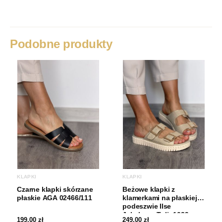
Rozmiar
37, 38, 39, 40, 41
Kolor
Czarny
Podobne produkty
Cholewka
Guma
Marka
Ipanema
Rodzaj obcasa
Płaski obcas
Wysokość obcasa
0-3 cm
KLAPKI
KLAPKI
Czarne klapki skórzane
Beżowe klapki z
płaskie AGA 02466/111
klamerkami na płaskiej
podeszwie Ilse
Jakobsen Tulip1039
199,00
zł
249,00
zł