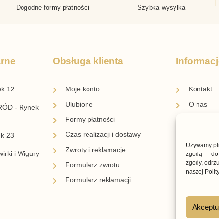
Dogodne formy płatności
Szybka wysyłka
arne
Obsługa klienta
Informacj
ek 12
Moje konto
Kontakt
Ulubione
O nas
ÓD - Rynek
Formy płatności
Blog
Czas realizacji i dostawy
Regulami
ek 23
Używamy plik
Zwroty i reklamacje
Regulami
irki i Wigury
zgodą — do 
zgody, odrzu
Formularz zwrotu
Polityka 
naszej Polit
Formularz reklamacji
Akceptu