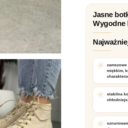
Jasne bot
Wygodne 
Najważnie
zamszowe 
miękkim, 
charakterz
stabilna k
chłodniejs
sznurowani