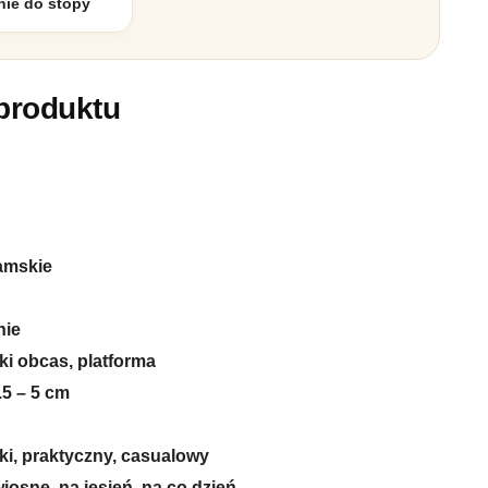
ie do stopy
produktu
amskie
nie
ki obcas, platforma
.5 – 5 cm
ki, praktyczny, casualowy
wiosnę, na jesień, na co dzień