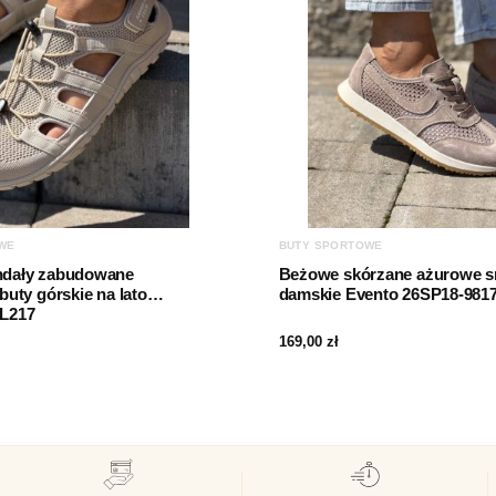
WE
BUTY SPORTOWE
ndały zabudowane
Beżowe skórzane ażurowe s
buty górskie na lato
damskie Evento 26SP18-981
L217
169,00
zł