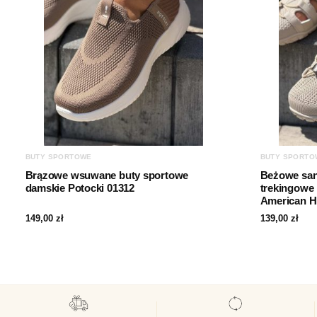
BUTY SPORTOWE
BUTY SPORTO
Brązowe wsuwane buty sportowe
Beżowe sa
damskie Potocki 01312
trekingowe 
American H
149,00
zł
139,00
zł