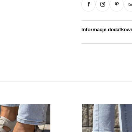
Informacje dodatkow
Waga
Rozmiar
Kolor
Cholewka
Marka
Rodzaj obcasa
Wysokość obcasa