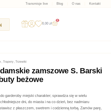
Transmisje live
Blog
O nas
Kontakt
0
Wózek
0,00
zł
j
e
,
trapery
,
trzewiki
 damskie zamszowe S. Barski
buty beżowe
do garderoby miejski charakter; sprawdza się w wielu
chłodniejsze dni, do miasta i na co dzień, bez nadmiaru
estawisz z płaszczem, swetrem i codzienną torbą. Zamów parę,