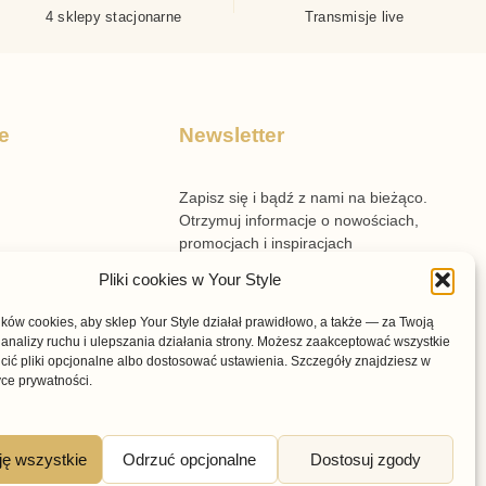
4 sklepy stacjonarne
Transmisje live
e
Newsletter
Zapisz się i bądź z nami na bieżąco.
Otrzymuj informacje o nowościach,
promocjach i inspiracjach
przygotowanych przez Your Style.
Pliki cookies w Your Style
n sklepu
ów cookies, aby sklep Your Style działał prawidłowo, a także — za Twoją
n voucherów
analizy ruchu i ulepszania działania strony. Możesz zaakceptować wszystkie
cić pliki opcjonalne albo dostosować ustawienia. Szczegóły znajdziesz w
prywatności i cookies
yce prywatności.
Subskrybuję →
ję wszystkie
Odrzuć opcjonalne
Dostosuj zgody