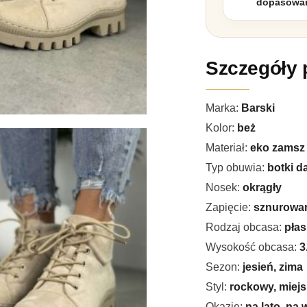
dopasowan
Szczegóły 
Marka:
Barski
Kolor:
beż
Materiał:
eko zamsz
Typ obuwia:
botki d
Nosek:
okrągły
Zapięcie:
sznurowa
Rodzaj obcasa:
płas
Wysokość obcasa:
3
Sezon:
jesień, zima
Styl:
rockowy, miejs
Okazje:
na lato, na 