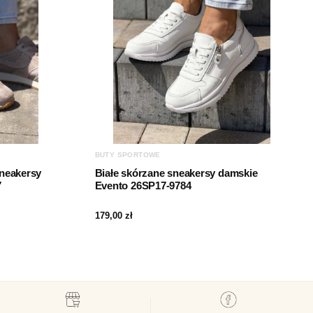
BUTY SPORTOWE
neakersy
Białe skórzane sneakersy damskie
7
Evento 26SP17-9784
179,00
zł