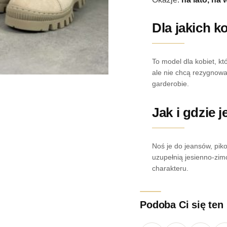
Dla jakich k
To model dla kobiet, k
ale nie chcą rezygnować
garderobie.
Jak i gdzie 
Noś je do jeansów, piko
uzupełnią jesienno-zimo
charakteru.
Podoba Ci się ten