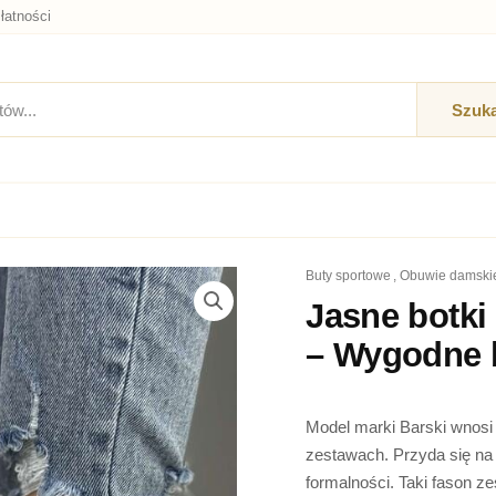
łatności
Szuka
buty sportowe
,
obuwie damski
Jasne botki
– Wygodne 
Model marki Barski wnosi 
zestawach. Przyda się na 
formalności. Taki fason z