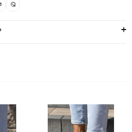
e
1 kg
36, 37, 38, 39, 40, 41
Beż
Eko zamsz
S. Barski
Platforma, Płaski obcas
3.5 – 5 cm