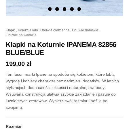
ilość
klapki
,
kolekcja lato
,
obuwie codzienne
,
obuwie damskie
,
Klapki
obuwie na wakacje
na
Koturnie
Klapki na Koturnie IPANEMA 82856
IPANEMA
BLUE/BLUE
82856
BLUE/BLUE
199,00
zł
Ten fason marki Ipanema spodoba się kobietom, które lubią
wygodę i kobiecy charakter bez nadmiaru dodatków. W letnich
stylizacjach doda całości lekkości i naturalnej swobody.
Wsuwana konstrukcja ułatwia szybkie zakładanie i pasuje do
luźniejszych zestawów. Wybierz swój rozmiar i noś je po
swojemu.
Rozmiar