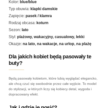
Kolor:
blue/blue
Typ obuwia:
klapki damskie
Zapięcie:
pasek / klamra
Rodzaj obcasa:
koturn
Sezon:
lato
Styl:
plażowy, wakacyjny, casualowy, lekki
Okazje:
na lato, na wakacje, na urlop, na plażę
Dla jakich kobiet będą pasowały te
buty?
Będą pasowały kobietom, które lubią wyglądać elegancko,
ale chcą czuć się swobodnie przez całe wyjście. To model
do stylizacji, w których liczy się kobiecy detal, wygoda i
dopracowany efekt.
Jak i gdzie je nosić?