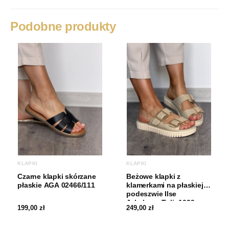
Kolor
Blue/Blue
Podobne produkty
Marka
Ipanema
Rodzaj obcasa
Koturn
KLAPKI
KLAPKI
Czarne klapki skórzane
Beżowe klapki z
płaskie AGA 02466/111
klamerkami na płaskiej
podeszwie Ilse
Jakobsen Tulip1039
199,00
zł
249,00
zł