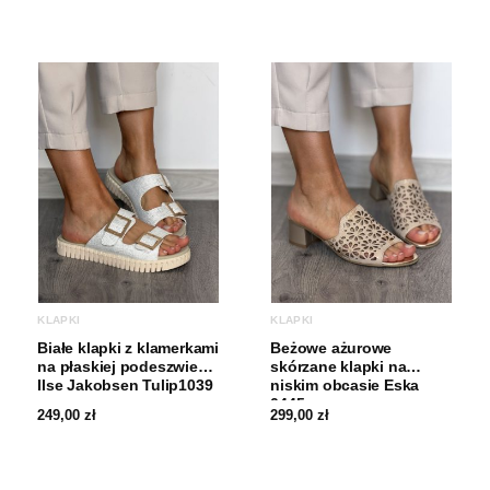
KLAPKI
KLAPKI
Białe klapki z klamerkami
Beżowe ażurowe
na płaskiej podeszwie
skórzane klapki na
Ilse Jakobsen Tulip1039
niskim obcasie Eska
0445
249,00
zł
299,00
zł