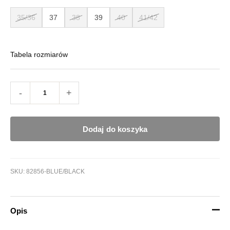
35/36
37
38
39
40
41/42
Tabela rozmiarów
-
+
Dodaj do koszyka
SKU:
82856-BLUE/BLACK
Opis