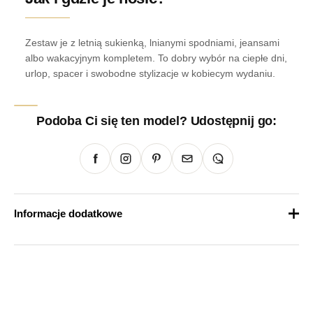
Zestaw je z letnią sukienką, lnianymi spodniami, jeansami
albo wakacyjnym kompletem. To dobry wybór na ciepłe dni,
urlop, spacer i swobodne stylizacje w kobiecym wydaniu.
Podoba Ci się ten model? Udostępnij go:
Informacje dodatkowe
Waga
1 kg
Rozmiar
35/36, 37, 38, 39, 40, 41/42