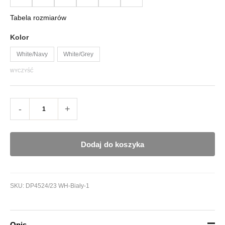
Tabela rozmiarów
Kolor
White/Navy
White/Grey
WYCZYŚĆ
-
+
Dodaj do koszyka
SKU:
DP4524/23 WH-Biały-1
Opis