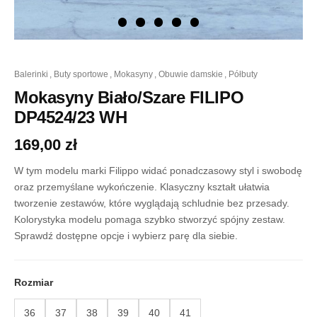
ilość
balerinki
,
buty sportowe
,
mokasyny
,
obuwie damskie
,
półbuty
Mokasyny
Biało/Szare
Mokasyny Biało/Szare FILIPO
FILIPO
DP4524/23 WH
DP4524/23
WH
169,00
zł
W tym modelu marki Filippo widać ponadczasowy styl i swobodę
oraz przemyślane wykończenie. Klasyczny kształt ułatwia
tworzenie zestawów, które wyglądają schludnie bez przesady.
Kolorystyka modelu pomaga szybko stworzyć spójny zestaw.
Sprawdź dostępne opcje i wybierz parę dla siebie.
Rozmiar
36
37
38
39
40
41