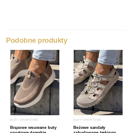
Waga
1 kg
Rozmiar
36, 37, 38, 39, 40, 41
Kolor
White/Navy, White/Grey
Podobne produkty
BUTY SPORTOWE
BUTY SPORTOWE
Brązowe wsuwane buty
Beżowe sandały
sportowe damskie
zabudowane trekingowe