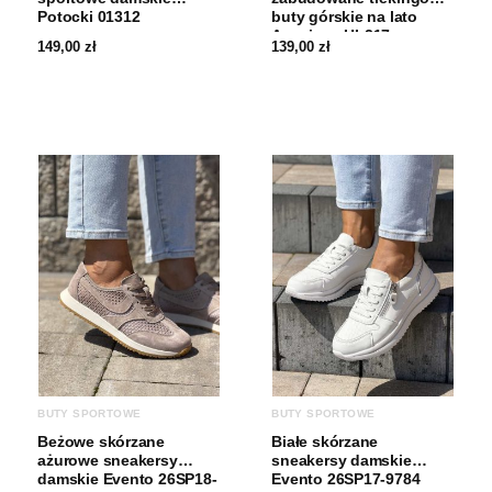
Potocki 01312
buty górskie na lato
American HL217
149,00
zł
139,00
zł
BUTY SPORTOWE
BUTY SPORTOWE
Beżowe skórzane
Białe skórzane
ażurowe sneakersy
sneakersy damskie
damskie Evento 26SP18-
Evento 26SP17-9784