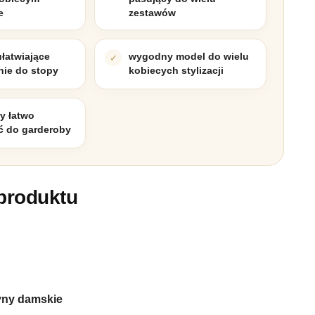
e
zestawów
łatwiające
wygodny model do wielu
ie do stopy
kobiecych stylizacji
ry łatwo
 do garderoby
produktu
ny damskie