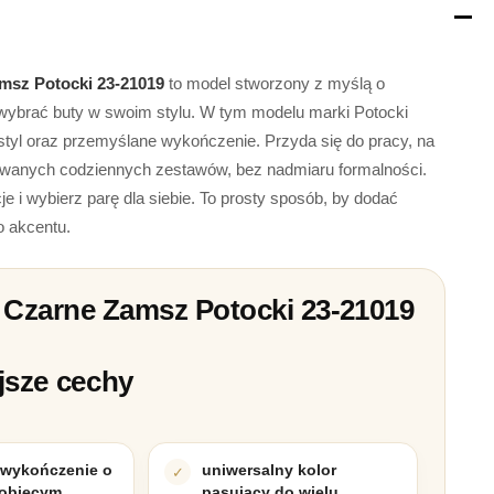
msz Potocki 23-21019
to model stworzony z myślą o
 wybrać buty w swoim stylu. W tym modelu marki Potocki
yl oraz przemyślane wykończenie. Przyda się do pracy, na
cowanych codziennych zestawów, bez nadmiaru formalności.
 i wybierz parę dla siebie. To prosty sposób, by dodać
o akcentu.
Czarne Zamsz Potocki 23-21019
jsze cechy
wykończenie o
uniwersalny kolor
kobiecym
pasujący do wielu