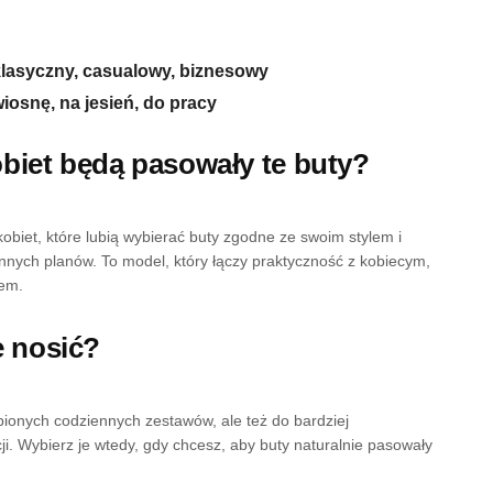
klasyczny, casualowy, biznesowy
wiosnę, na jesień, do pracy
obiet będą pasowały te buty?
obiet, które lubią wybierać buty zgodne ze swoim stylem i
nych planów. To model, który łączy praktyczność z kobiecym,
em.
je nosić?
bionych codziennych zestawów, ale też do bardziej
ji. Wybierz je wtedy, gdy chcesz, aby buty naturalnie pasowały
.