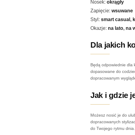
Nosek:
okrągły
Zapięcie:
wsuwane
Styl:
smart casual, 
Okazje:
na lato, na 
Dla jakich k
Będą odpowiednie dla k
dopasowane do codzien
dopracowanym wygląd
Jak i gdzie 
Możesz nosić je do ulu
dopracowanych stylizac
do Twojego rytmu dnia