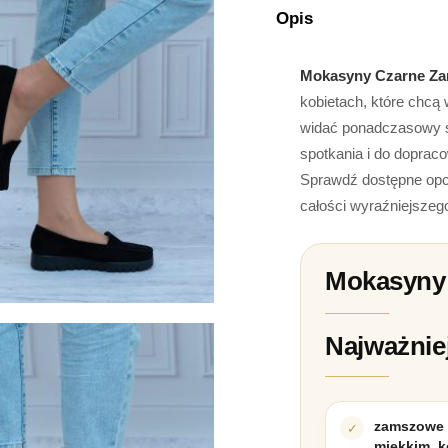
Opis
Mokasyny Czarne Za
kobietach, które chcą
widać ponadczasowy st
spotkania i do dopra
Sprawdź dostępne opcje
całości wyraźniejszeg
Mokasyny 
Najważnie
zamszowe 
miękkim, 