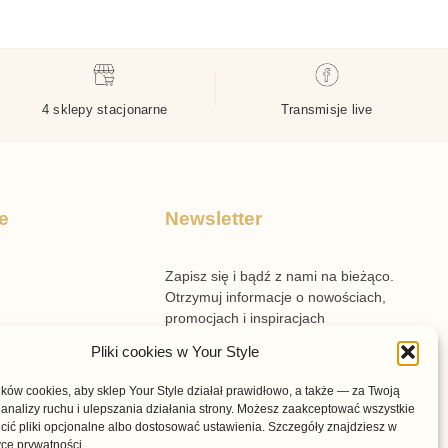
4 sklepy stacjonarne
Transmisje live
e
Newsletter
Zapisz się i bądź z nami na bieżąco.
Otrzymuj informacje o nowościach,
promocjach i inspiracjach
przygotowanych przez Your Style.
Pliki cookies w Your Style
n sklepu
ów cookies, aby sklep Your Style działał prawidłowo, a także — za Twoją
n voucherów
analizy ruchu i ulepszania działania strony. Możesz zaakceptować wszystkie
cić pliki opcjonalne albo dostosować ustawienia. Szczegóły znajdziesz w
prywatności i cookies
yce prywatności.