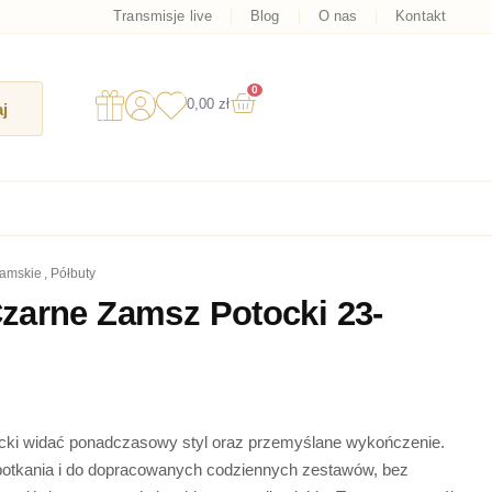
Transmisje live
Blog
O nas
Kontakt
0
Wózek
0,00
zł
j
damskie
,
półbuty
zarne Zamsz Potocki 23-
cki widać ponadczasowy styl oraz przemyślane wykończenie.
spotkania i do dopracowanych codziennych zestawów, bez