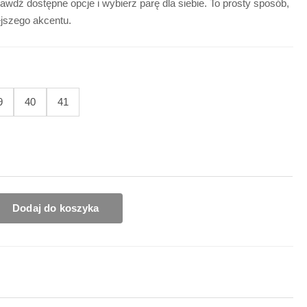
awdź dostępne opcje i wybierz parę dla siebie. To prosty sposób,
ejszego akcentu.
9
40
41
Dodaj do koszyka