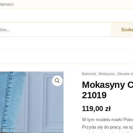
łatności
Szuka
balerinki
,
mokasyny
,
obuwie 
ilość
Mokasyny
Mokasyny C
Czarne
21019
Zamsz
Potocki
23-
119,00
zł
21019
W tym modelu marki Poto
Przyda się do pracy, na 