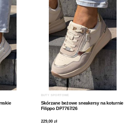
BUTY SPORTOWE
amskie
Skórzane beżowe sneakersy na koturnie
Filippo DP7767/26
229,00
zł