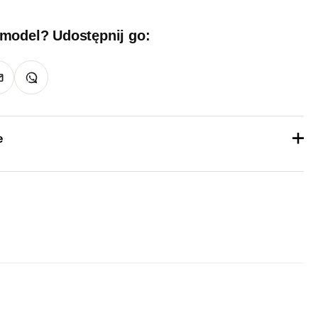
 model? Udostępnij go:
e
1 kg
36, 37, 38, 39, 40, 41