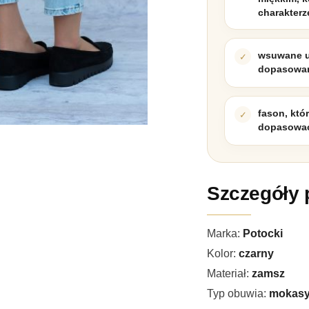
charakterz
wsuwane u
dopasowan
fason, któ
dopasować
Szczegóły 
Marka:
Potocki
Kolor:
czarny
Materiał:
zamsz
Typ obuwia:
mokasy