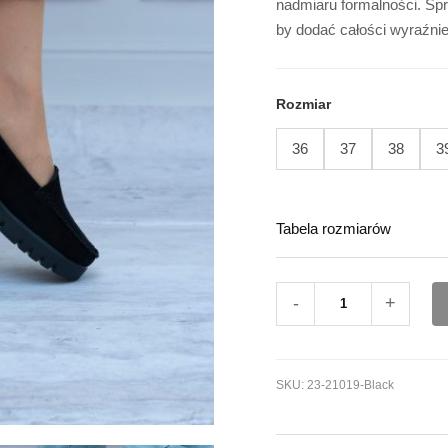
nadmiaru formalności. Spr
by dodać całości wyraźni
Rozmiar
36
37
38
3
Tabela rozmiarów
-
+
SKU:
23-21019-Black