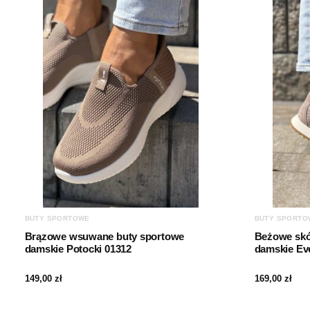
BUTY SPORTOWE
BUTY SPORTO
Brązowe wsuwane buty sportowe
Beżowe skó
damskie Potocki 01312
damskie Ev
149,00
zł
169,00
zł