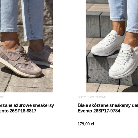
WE
BUTY SPORTOWE
rzane ażurowe sneakersy
Białe skórzane sneakersy d
ento 26SP18-9817
Evento 26SP17-9784
179,00
zł