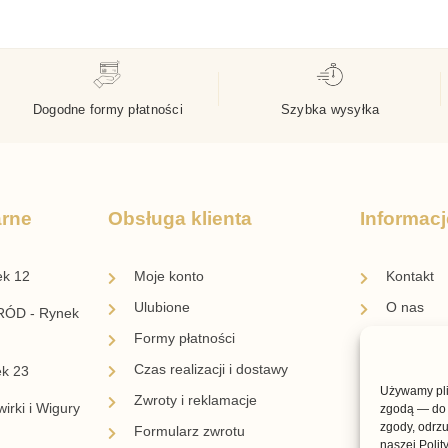
Dogodne formy płatności
Szybka wysyłka
arne
Obsługa klienta
Informacj
ek 12
Moje konto
Kontakt
Ulubione
O nas
ÓD - Rynek
Formy płatności
Blog
Czas realizacji i dostawy
Regulami
ek 23
Używamy plik
Zwroty i reklamacje
Regulami
irki i Wigury
zgodą — do 
zgody, odrzu
Formularz zwrotu
Polityka 
naszej Polit