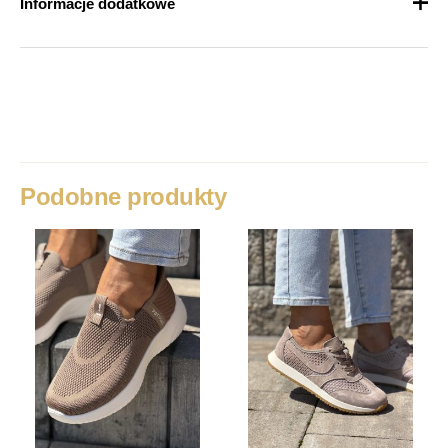
Informacje dodatkowe
Waga
1 kg
Rozmiar
36, 37, 38, 39, 40, 41
Podobne produkty