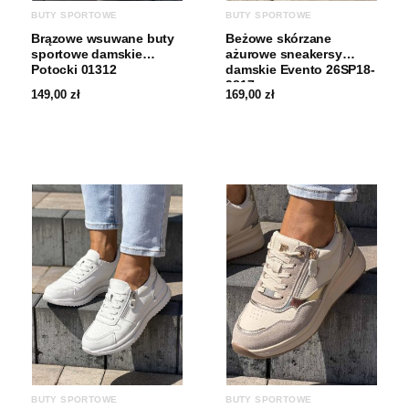
BUTY SPORTOWE
BUTY SPORTOWE
Brązowe wsuwane buty
Beżowe skórzane
sportowe damskie
ażurowe sneakersy
Potocki 01312
damskie Evento 26SP18-
9817
149,00
zł
169,00
zł
BUTY SPORTOWE
BUTY SPORTOWE