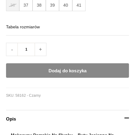
36
37
38
39
40
41
Tabela rozmiarów
-
+
Dodaj do koszyka
SKU:
58162 - Czarny
Opis
Mokasyny Damskie Na Słupku – Buty Jesienne Na