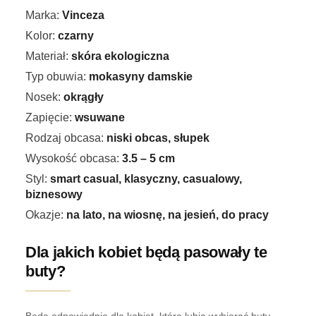
Marka:
Vinceza
Kolor:
czarny
Materiał:
skóra ekologiczna
Typ obuwia:
mokasyny damskie
Nosek:
okrągły
Zapięcie:
wsuwane
Rodzaj obcasa:
niski obcas, słupek
Wysokość obcasa:
3.5 – 5 cm
Styl:
smart casual, klasyczny, casualowy,
biznesowy
Okazje:
na lato, na wiosnę, na jesień, do pracy
Dla jakich kobiet będą pasowały te
buty?
Będą odpowiednie dla kobiet, które lubią wybierać buty