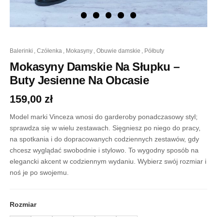
ilość
balerinki
,
czółenka
,
mokasyny
,
obuwie damskie
,
półbuty
Mokasyny
Damskie
Mokasyny Damskie Na Słupku –
Na
Buty Jesienne Na Obcasie
Słupku
-
159,00
zł
Buty
Jesienne
Na
Model marki Vinceza wnosi do garderoby ponadczasowy styl;
Obcasie
sprawdza się w wielu zestawach. Sięgniesz po niego do pracy,
na spotkania i do dopracowanych codziennych zestawów, gdy
chcesz wyglądać swobodnie i stylowo. To wygodny sposób na
elegancki akcent w codziennym wydaniu. Wybierz swój rozmiar i
noś je po swojemu.
Rozmiar