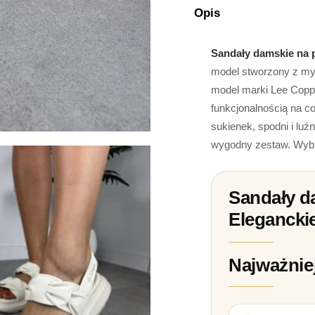
Opis
Sandały damskie na p
model stworzony z myś
model marki Lee Coppe
funkcjonalnością na c
sukienek, spodni i lu
wygodny zestaw. Wybie
Sandały da
Elegancki
Najważnie