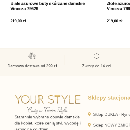
Białe ażurowe buty skórzane damskie
Złote ażur
Vinceza 79629
Vinceza 79
219,00
zł
219,00
zł
Darmowa dostawa od 299 zł
Zwroty do 14 dni
Sklepy stacjon
Sklep DUKLA - Ryn
Starannie wybrane obuwie damskie
dla kobiet, które cenią styl, wygodę i
Sklep NOWY ŻMIGR
jakość na co dzień.