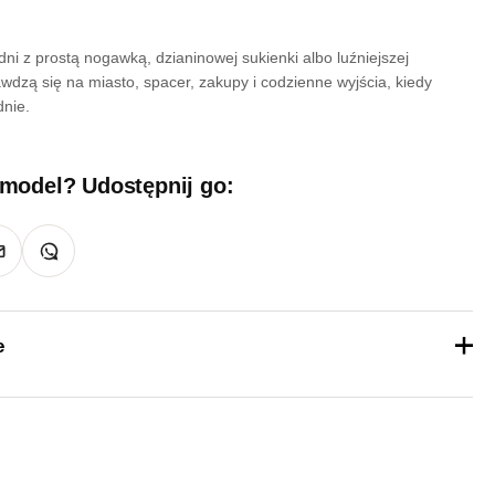
ni z prostą nogawką, dzianinowej sukienki albo luźniejszej
wdzą się na miasto, spacer, zakupy i codzienne wyjścia, kiedy
dnie.
 model? Udostępnij go:
e
1 kg
36, 37, 38, 39, 40, 41