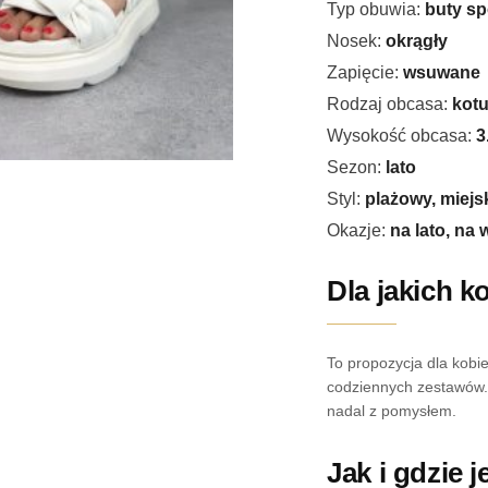
Typ obuwia:
buty s
Nosek:
okrągły
Zapięcie:
wsuwane
Rodzaj obcasa:
kotu
Wysokość obcasa:
3
Sezon:
lato
Styl:
plażowy, miejs
Okazje:
na lato, na 
Dla jakich k
To propozycja dla kobiet
codziennych zestawów.
nadal z pomysłem.
Jak i gdzie 