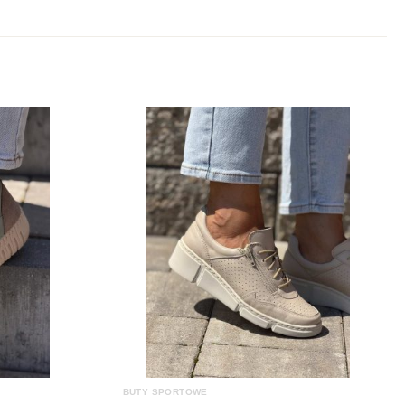
Ecru
Materiał, Skóra Ekologiczna
Lee Copper
Koturn, Platforma, Płaski obcas
3.5 – 5 cm
BUTY SPORTOWE