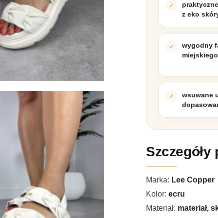
praktyczn
z eko skór
wygodny f
miejskiego
wsuwane u
dopasowan
Szczegóły 
Marka:
Lee Copper
Kolor:
ecru
Materiał:
materiał, 