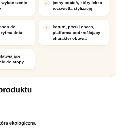
e wykończenie
jasny odcień, który lekko
y
rozświetla stylizację
ason do
koturn, płaski obcas,
 rytmu dnia
platforma podkreślający
charakter obuwia
łatwiające
ie do stopy
produktu
skóra ekologiczna