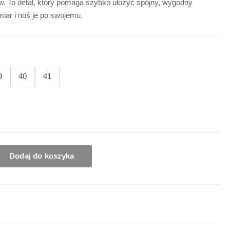
w. To detal, który pomaga szybko ułożyć spójny, wygodny
iar i noś je po swojemu.
9
40
41
Dodaj do koszyka
u