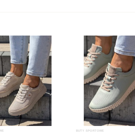
Kolor
Cholewka
Marka
Rodzaj obcasa
Wysokość obcasa
WE
BUTY SPORTOWE