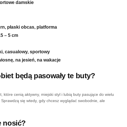
portowe damskie
rn, płaski obcas, platforma
.5 – 5 cm
ki, casualowy, sportowy
wiosnę, na jesień, na wakacje
obiet będą pasowały te buty?
, które cenią aktywny, miejski styl i lubią buty pasujące do wielu
 Sprawdzą się wtedy, gdy chcesz wyglądać swobodnie, ale
je nosić?