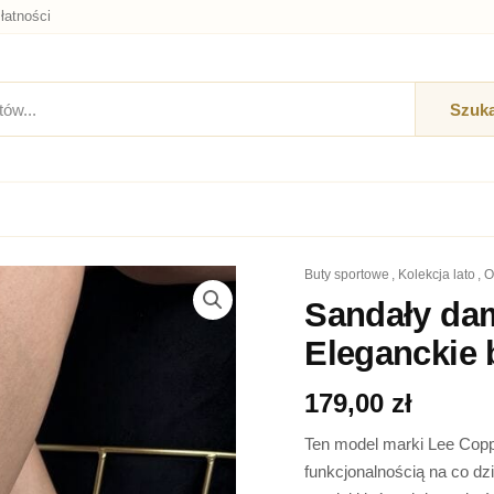
łatności
Szuka
buty sportowe
,
kolekcja lato
,
ilość
Sandały
Sandały dam
damskie
Eleganckie 
na
platformie
ecru
179,00
zł
-
Eleganckie
Ten model marki Lee Copp
buty
funkcjonalnością na co dz
na