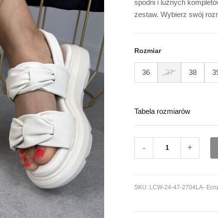
spodni i luźnych kompletó
plażę
zestaw. Wybierz swój rozm
Lee
Copper
Rozmiar
36
37
38
3
Tabela rozmiarów
-
+
SKU:
LCW-24-47-2704LA- Ecr