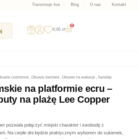
Transmisje live
Blog
O nas
Kontakt
0
Wózek
0,00
zł
j
obuwie codzienne
,
obuwie damskie
,
obuwie na wakacje
,
sandały
skie na platformie ecru –
buty na plażę Lee Copper
er pozwala połączyć miejski charakter i swobodę z
ień. Na ciepłe dni będzie praktycznym wyborem do sukienek,