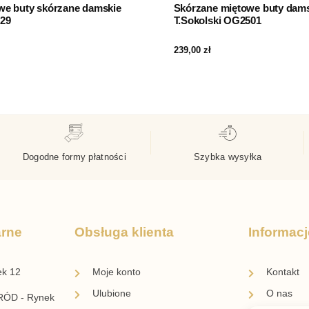
owe buty skórzane damskie
Skórzane miętowe buty dam
629
T.Sokolski OG2501
239,00
zł
Dogodne formy płatności
Szybka wysyłka
arne
Obsługa klienta
Informacj
ek 12
Moje konto
Kontakt
Ulubione
O nas
ÓD - Rynek