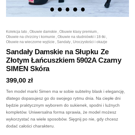
ilość
kolekcja lato
,
obuwie damskie
,
obuwie klasy premium
,
Sandały
obuwie na chrzciny i komunie
,
obuwie na studniówki i 18-tki
,
Damskie
obuwie na wieczorne wyjście
,
sandały
,
uroczystości i okazje
na
Słupku
Sandały Damskie na Słupku Ze
Ze
Złotym Łańcuszkiem 5902A Czarny
Złotym
Łańcuszkiem
SIMEN Skóra
5902A
Czarny
399,00
zł
SIMEN
Skóra
Ten model marki Simen ma w sobie subtelny blask i elegancję,
dlatego dopasujesz go do swojego rytmu dnia. Na ciepłe dni
będzie praktycznym wyborem do sukienek, spodni i luźnych
kompletów. Uniwersalna forma sprawia, że model możesz
wykorzystać na wiele sposobów. Sięgnij po nie, gdy chcesz
dodać całości charakteru.