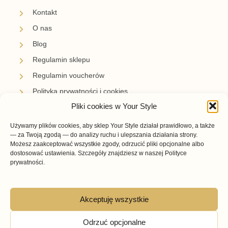
Kontakt
O nas
Blog
Regulamin sklepu
Regulamin voucherów
Polityka prywatności i cookies
Pliki cookies w Your Style
Newsletter
Używamy plików cookies, aby sklep Your Style działał prawidłowo, a także
Zapisz się i bądź z nami na bieżąco.
— za Twoją zgodą — do analizy ruchu i ulepszania działania strony.
Otrzymuj informacje o nowościach, promocjach i
Możesz zaakceptować wszystkie zgody, odrzucić pliki opcjonalne albo
inspiracjach przygotowanych przez Your Style.
dostosować ustawienia. Szczegóły znajdziesz w naszej Polityce
prywatności.
Akceptuję wszystkie
Subskrybuję →
Odrzuć opcjonalne