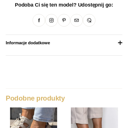
Podoba Ci się ten model? Udostępnij go:
Informacje dodatkowe
Waga
1 kg
Rozmiar
36, 37, 38, 39, 40
Kolor
Czarny, Ecru
Podobne produkty
Cholewka
Skóra Licowa
Marka
Simen
Rodzaj obcasa
Klocek, Słupek