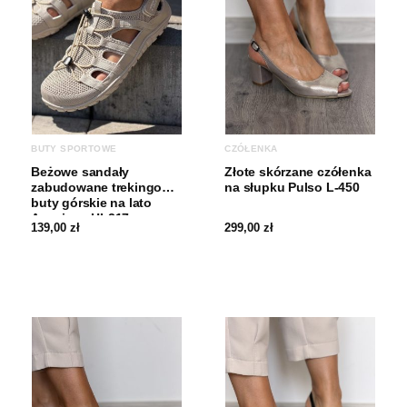
Wysokość obcasa
8.5 – 10 cm
BUTY SPORTOWE
CZÓŁENKA
Beżowe sandały
Złote skórzane czółenka
zabudowane trekingowe
na słupku Pulso L-450
buty górskie na lato
American HL217
139,00
zł
299,00
zł