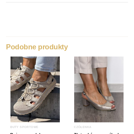
Waga
1 kg
Rozmiar
36, 37, 38, 39, 40, 41
Podobne produkty
BUTY SPORTOWE
CZÓŁENKA