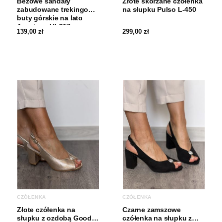
Beżowe sandały
Złote skórzane czółenka
zabudowane trekingowe
na słupku Pulso L-450
buty górskie na lato
American HL217
139,00
zł
299,00
zł
CZÓŁENKA
CZÓŁENKA
Złote czółenka na
Czarne zamszowe
słupku z ozdobą Goodin
czółenka na słupku z