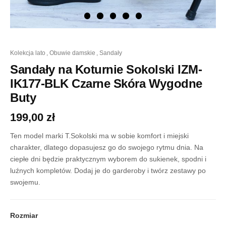
ilość
kolekcja lato
,
obuwie damskie
,
sandały
Sandały
na
Sandały na Koturnie Sokolski IZM-
Koturnie
IK177-BLK Czarne Skóra Wygodne
Sokolski
IZM-
Buty
IK177-
BLK
199,00
zł
Czarne
Skóra
Ten model marki T.Sokolski ma w sobie komfort i miejski
Wygodne
charakter, dlatego dopasujesz go do swojego rytmu dnia. Na
Buty
ciepłe dni będzie praktycznym wyborem do sukienek, spodni i
luźnych kompletów. Dodaj je do garderoby i twórz zestawy po
swojemu.
Rozmiar