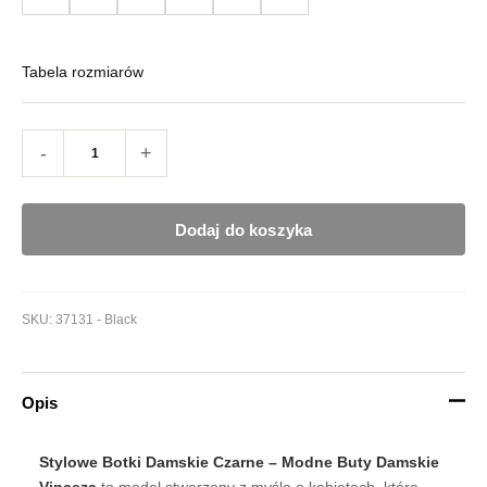
Tabela rozmiarów
-
+
Dodaj do koszyka
SKU:
37131 - Black
Opis
Stylowe Botki Damskie Czarne – Modne Buty Damskie
Vinceza
to model stworzony z myślą o kobietach, które