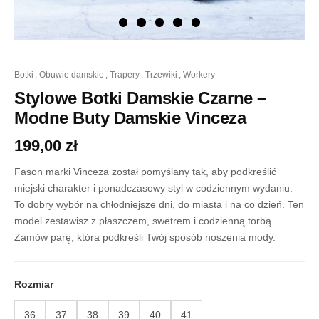
ilość
botki
,
obuwie damskie
,
trapery
,
trzewiki
,
workery
Stylowe
Botki
Stylowe Botki Damskie Czarne –
Damskie
Modne Buty Damskie Vinceza
Czarne
-
199,00
zł
Modne
Buty
Damskie
Fason marki Vinceza został pomyślany tak, aby podkreślić
Vinceza
miejski charakter i ponadczasowy styl w codziennym wydaniu.
To dobry wybór na chłodniejsze dni, do miasta i na co dzień. Ten
model zestawisz z płaszczem, swetrem i codzienną torbą.
Zamów parę, która podkreśli Twój sposób noszenia mody.
Rozmiar
36
37
38
39
40
41