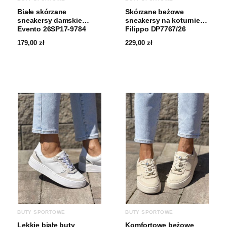
Białe skórzane
Skórzane beżowe
sneakersy damskie
sneakersy na koturnie
Evento 26SP17-9784
Filippo DP7767/26
179,00
zł
229,00
zł
BUTY SPORTOWE
BUTY SPORTOWE
Lekkie białe buty
Komfortowe beżowe