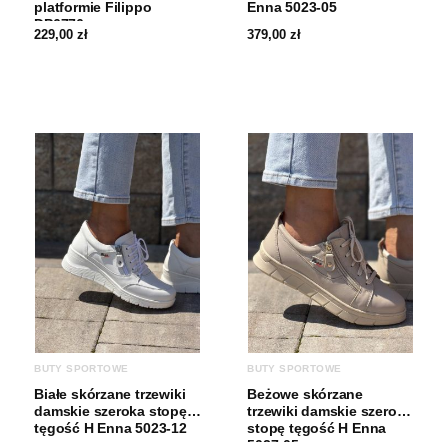
platformie Filippo
Enna 5023-05
DP6776
229,00
zł
379,00
zł
BUTY SPORTOWE
BUTY SPORTOWE
Białe skórzane trzewiki
Beżowe skórzane
damskie szeroka stopę
trzewiki damskie szeroka
tęgość H Enna 5023-12
stopę tęgość H Enna
5027-05