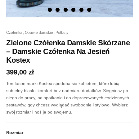
ilość
czółenka
,
obuwie damskie
,
półbuty
Zielone
Czółenka
Zielone Czółenka Damskie Skórzane
Damskie
– Damskie Czółenka Na Jesień
Skórzane
-
Kostex
Damskie
Czółenka
399,00
zł
Na
Jesień
Ten fason marki Kostex spodoba się kobietom, które lubią
Kostex
subtelny blask i komfort bez nadmiaru dodatków. Sięgniesz po
niego do pracy, na spotkania i do dopracowanych codziennych
zestawów, gdy chcesz wyglądać swobodnie i stylowo. Wybierz
swój rozmiar i noś je po swojemu.
Rozmiar