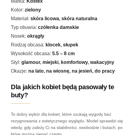
Marka:
Kostex
Kolor:
zielony
Materiał:
skóra licowa, skóra naturalna
Typ obuwia:
czółenka damskie
Nosek:
okrągły
Rodzaj obcasa:
klocek, słupek
Wysokość obcasa:
5.5 – 8 cm
Styl:
glamour, miejski, komfortowy, wakacyjny
Okazje:
na lato, na wiosnę, na jesień, do pracy
Dla jakich kobiet będą pasowały te
buty?
To dobry wybór dla kobiet, które szukają wygody bez
rezygnowania z estetycznego wyglądu. Model sprawdzi się
wtedy, gdy zależy Ci na stabilności, swobodzie i butach, po
które można sięgać często.