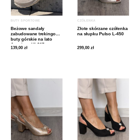
BUTY SPORTOWE
CZÓŁENKA
Beżowe sandały
Złote skórzane czółenka
zabudowane trekingowe
na słupku Pulso L-450
buty górskie na lato
American HL217
139,00
zł
299,00
zł