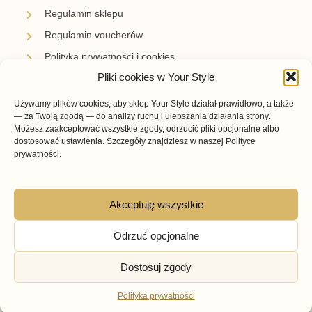
Regulamin sklepu
Regulamin voucherów
Polityka prywatności i cookies
Pliki cookies w Your Style
Newsletter
Używamy plików cookies, aby sklep Your Style działał prawidłowo, a także
Zapisz się i bądź z nami na bieżąco.
— za Twoją zgodą — do analizy ruchu i ulepszania działania strony.
Otrzymuj informacje o nowościach, promocjach i
Możesz zaakceptować wszystkie zgody, odrzucić pliki opcjonalne albo
inspiracjach przygotowanych przez Your Style.
dostosować ustawienia. Szczegóły znajdziesz w naszej Polityce
prywatności.
Akceptuję wszystkie
Subskrybuję →
Odrzuć opcjonalne
Dostosuj zgody
© Your Style – Buty w Twoim Stylu 2026
Powered by StylWEB.pl
Polityka prywatności