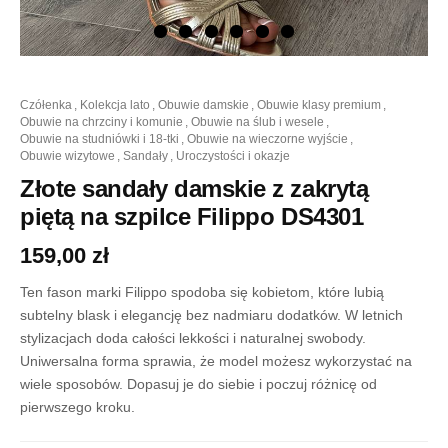
ilość
czółenka
,
kolekcja lato
,
obuwie damskie
,
obuwie klasy premium
,
Złote
obuwie na chrzciny i komunie
,
obuwie na ślub i wesele
,
sandały
obuwie na studniówki i 18-tki
,
obuwie na wieczorne wyjście
,
damskie
obuwie wizytowe
,
sandały
,
uroczystości i okazje
z
zakrytą
Złote sandały damskie z zakrytą
piętą
piętą na szpilce Filippo DS4301
na
szpilce
159,00
zł
Filippo
DS4301
Ten fason marki Filippo spodoba się kobietom, które lubią
subtelny blask i elegancję bez nadmiaru dodatków. W letnich
stylizacjach doda całości lekkości i naturalnej swobody.
Uniwersalna forma sprawia, że model możesz wykorzystać na
wiele sposobów. Dopasuj je do siebie i poczuj różnicę od
pierwszego kroku.