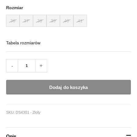
Rozmiar
36
37
38
39
40
41
Tabela rozmiarów
-
+
Dodaj do koszyka
SKU:
DS4301 - Złoty
Opis