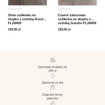
CZÓŁENKA
CZÓŁENKA
Złote czółenka na
Czarne zamszowe
słupku z ozdobą Goodin
czółenka na słupku z
FL26409
ozdobą Goodin FL26409
159,00
zł
159,00
zł
Darmowa dostawa od
299 zł
Zwroty do 14 dni
Dogodne formy
płatności