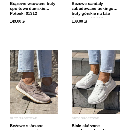
Brązowe wsuwane buty
Beżowe sandały
sportowe damskie
zabudowane trekingowe
Potocki 01312
buty górskie na lato
American HL217
149,00
zł
139,00
zł
BUTY SPORTOWE
BUTY SPORTOWE
Beżowe skórzane
Białe skórzane