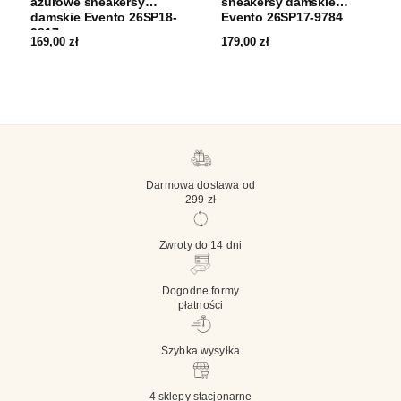
ażurowe sneakersy
sneakersy damskie
damskie Evento 26SP18-
Evento 26SP17-9784
9817
169,00
zł
179,00
zł
Darmowa dostawa od
299 zł
Zwroty do 14 dni
Dogodne formy
płatności
Szybka wysyłka
4 sklepy stacjonarne