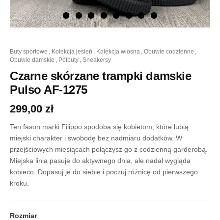
ilość
buty sportowe
,
kolekcja jesień
,
kolekcja wiosna
,
obuwie codzienne
,
Czarne
obuwie damskie
,
półbuty
,
sneakersy
skórzane
trampki
Czarne skórzane trampki damskie
damskie
Pulso AF-1275
Pulso
AF-
299,00
zł
1275
Ten fason marki Filippo spodoba się kobietom, które lubią
miejski charakter i swobodę bez nadmiaru dodatków. W
przejściowych miesiącach połączysz go z codzienną garderobą.
Miejska linia pasuje do aktywnego dnia, ale nadal wygląda
kobieco. Dopasuj je do siebie i poczuj różnicę od pierwszego
kroku.
Rozmiar