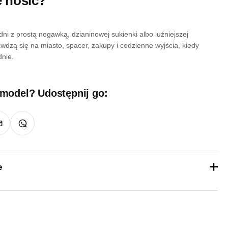
je nosić?
ni z prostą nogawką, dzianinowej sukienki albo luźniejszej
wdzą się na miasto, spacer, zakupy i codzienne wyjścia, kiedy
dnie.
 model? Udostępnij go:
e
1 kg