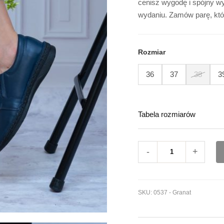
cenisz wygodę i spójny w
Jesień
wydaniu. Zamów parę, któ
Rozmiar
36
37
38
3
Tabela rozmiarów
-
+
SKU:
0537 - Granat