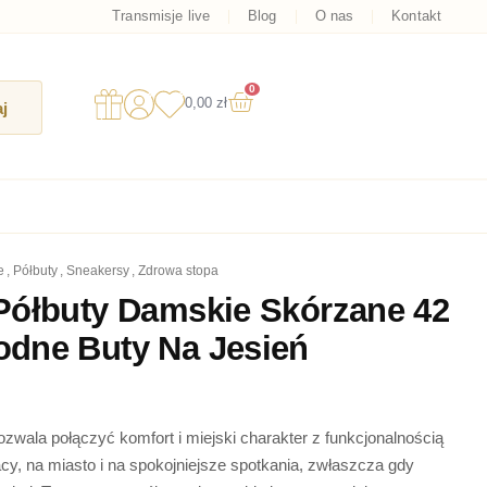
Transmisje live
Blog
O nas
Kontakt
0
Wózek
0,00
zł
j
e
,
półbuty
,
sneakersy
,
zdrowa stopa
Półbuty Damskie Skórzane 42
dne Buty Na Jesień
wala połączyć komfort i miejski charakter z funkcjonalnością
acy, na miasto i na spokojniejsze spotkania, zwłaszcza gdy