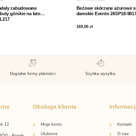
WE
BUTY SPORTOWE
ndały zabudowane
Beżowe skórzane ażurowe s
buty górskie na lato
damskie Evento 26SP18-981
L217
169,00
zł
Dogodne formy płatności
Szybka wysyłka
arne
Obsługa klienta
Informacj
ek 12
Moje konto
Kontakt
Ulubione
O nas
ÓD - Rynek