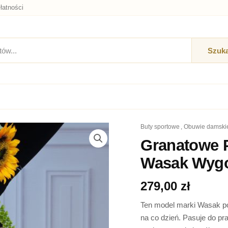
łatności
Szuka
buty sportowe
,
obuwie damski
ilość
Granatowe
Granatowe 
Półbuty
Wasak Wygo
Damskie
Skórzane
42
279,00
zł
Wasak
Wygodne
Ten model marki Wasak poz
Buty
na co dzień. Pasuje do pr
Na