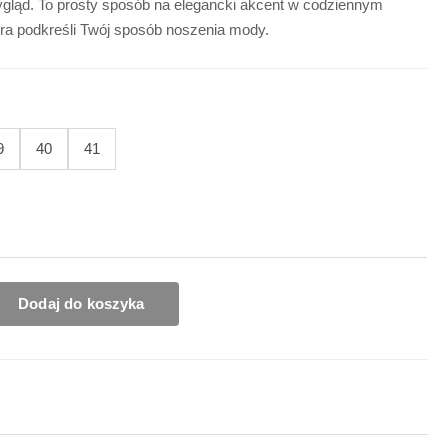
ygląd. To prosty sposób na elegancki akcent w codziennym
ra podkreśli Twój sposób noszenia mody.
9
40
41
Dodaj do koszyka