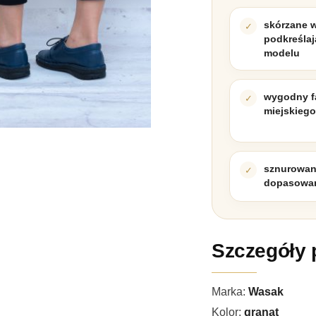
skórzane 
podkreślaj
modelu
wygodny f
miejskiego
sznurowani
dopasowan
Szczegóły 
Marka:
Wasak
Kolor:
granat