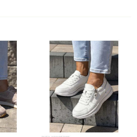
36, 37, 38, 39, 40, 41
Granat
Skóra Licowa, Skóra Naturalna
Wasak
Platforma, Płaski obcas
0-3 cm