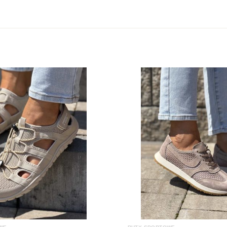
Rozmiar
Kolor
Cholewka
Marka
Rodzaj obcasa
Wysokość obcasa