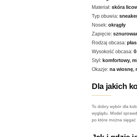
Materiał:
skóra lico
Typ obuwia:
sneake
Nosek:
okrągły
Zapięcie:
sznurowa
Rodzaj obcasa:
płas
Wysokość obcasa:
0
Styl:
komfortowy, mi
Okazje:
na wiosnę, 
Dla jakich k
To dobry wybór dla kob
wyglądu. Model sprawdzi
po które można sięgać 