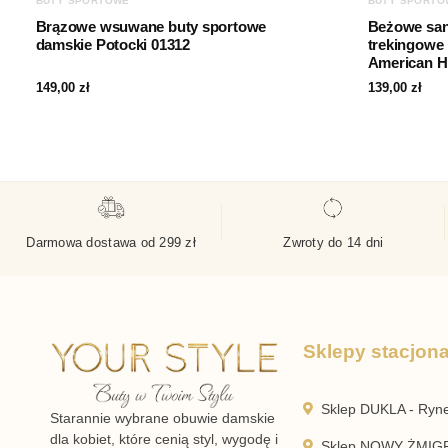
BUTY SPORTOWE
BUTY SPORTO
Brązowe wsuwane buty sportowe
Beżowe sa
damskie Potocki 01312
trekingowe 
American H
149,00
zł
139,00
zł
Darmowa dostawa od 299 zł
Zwroty do 14 dni
Sklepy stacjon
Sklep DUKLA - Ryn
Starannie wybrane obuwie damskie
dla kobiet, które cenią styl, wygodę i
Sklep NOWY ŻMIGR