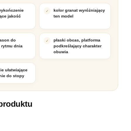
wykończenie
kolor granat wyróżniający
ące jakość
ten model
ason do
płaski obcas, platforma
 rytmu dnia
podkreślający charakter
obuwia
e ułatwiające
ie do stopy
produktu