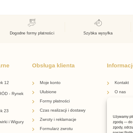
Dogodne formy płatności
Szybka wysyłka
arne
Obsługa klienta
Informacj
ek 12
Moje konto
Kontakt
Ulubione
O nas
ÓD - Rynek
Formy płatności
Blog
Czas realizacji i dostawy
Regulami
ek 23
Używamy plik
Zwroty i reklamacje
Regulami
irki i Wigury
zgodą — do 
zgody, odrzu
Formularz zwrotu
Polityka 
naszej Polit