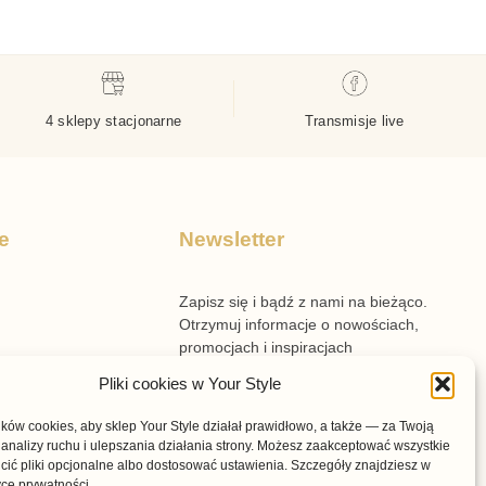
4 sklepy stacjonarne
Transmisje live
e
Newsletter
Zapisz się i bądź z nami na bieżąco.
Otrzymuj informacje o nowościach,
promocjach i inspiracjach
przygotowanych przez Your Style.
Pliki cookies w Your Style
n sklepu
ów cookies, aby sklep Your Style działał prawidłowo, a także — za Twoją
n voucherów
analizy ruchu i ulepszania działania strony. Możesz zaakceptować wszystkie
cić pliki opcjonalne albo dostosować ustawienia. Szczegóły znajdziesz w
prywatności i cookies
yce prywatności.