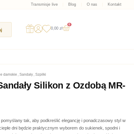
Transmisje live
Blog
O nas
Kontakt
0
Wózek
0,00
zł
j
ie damskie
,
sandały
,
szpilki
andały Silikon z Ozdobą MR-
 pomyślany tak, aby podkreślić elegancję i ponadczasowy styl w
iepłe dni będzie praktycznym wyborem do sukienek, spodni i