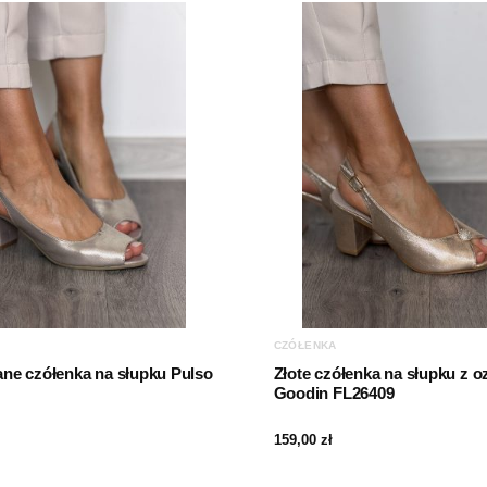
CZÓŁENKA
ane czółenka na słupku Pulso
Złote czółenka na słupku z 
Goodin FL26409
159,00
zł