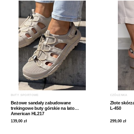
BUTY SPORTOWE
CZÓŁENKA
Beżowe sandały zabudowane
Złote skórz
trekingowe buty górskie na lato
L-450
American HL217
139,00
zł
299,00
zł