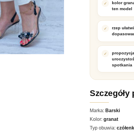
kolor gran
ten model
rzep ułatw
dopasowan
propozycj
uroczystoś
spotkania
Szczegóły 
Marka:
Barski
Kolor:
granat
Typ obuwia:
czółen