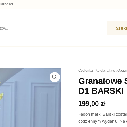
łatności
Szuka
czółenka
,
kolekcja lato
,
obuw
ilość
Granatowe
Granatowe S
Sandały
D1 BARSKI
Silikon
z
Ozdobą
199,00
zł
MR-
D1
Fason marki Barski został
BARSKI
codziennym wydaniu. Na c