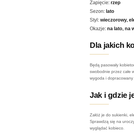
Zapięcie:
rzep
Sezon:
lato
Styl:
wieczorowy, el
Okazje:
na lato, na
Dla jakich k
Będą pasowały kobietom
swobodnie przez całe wyj
wygoda i dopracowany 
Jak i gdzie 
Załóż je do sukienki, e
Sprawdzą się na uroczys
wyglądać kobieco.