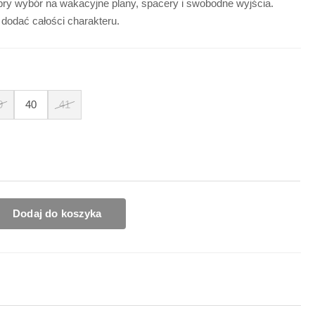
bry wybór na wakacyjne plany, spacery i swobodne wyjścia.
 dodać całości charakteru.
9
40
41
Dodaj do koszyka