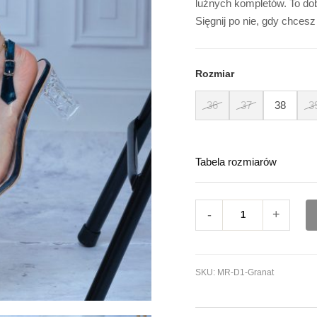
luźnych kompletów. To do
Sięgnij po nie, gdy chcesz
Rozmiar
36
37
38
3
Tabela rozmiarów
-
+
SKU:
MR-D1-Granat