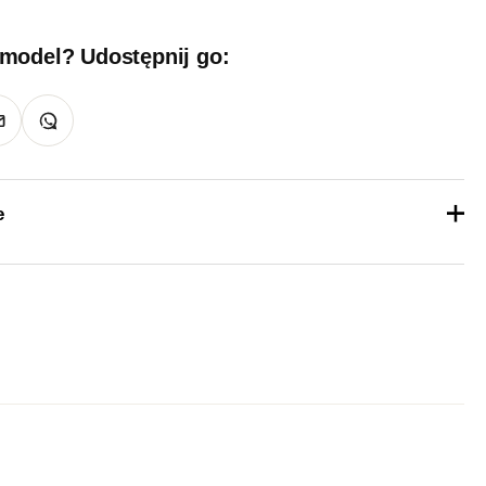
 model? Udostępnij go:
e
1 kg
36, 37, 38, 39, 40, 41