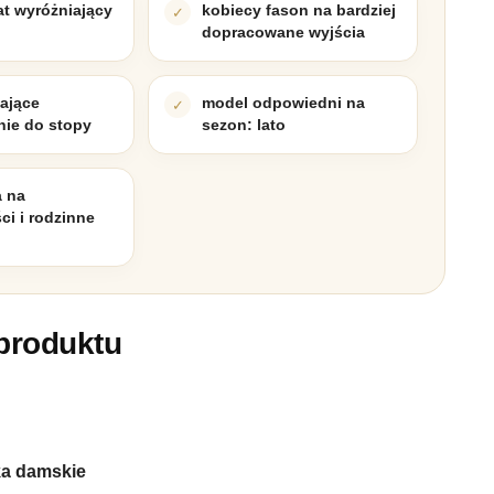
at wyróżniający
kobiecy fason na bardziej
dopracowane wyjścia
iające
model odpowiedni na
ie do stopy
sezon: lato
a na
ci i rodzinne
produktu
ka damskie