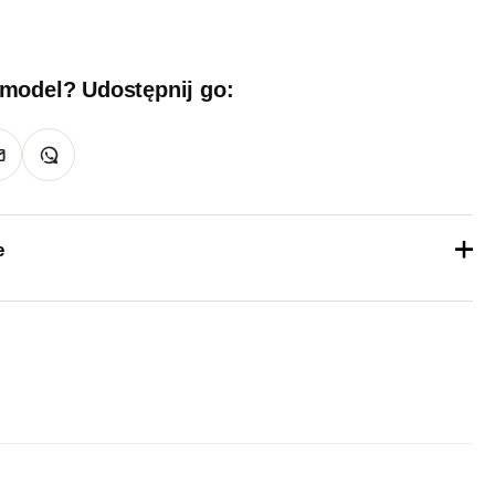
 model? Udostępnij go:
e
1 kg
36, 37, 38, 39, 40, 41
Czarny