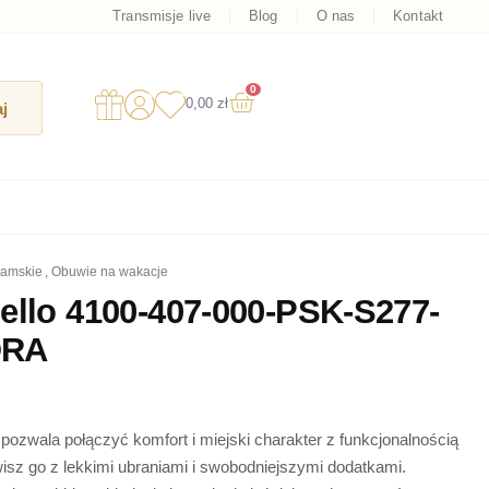
Transmisje live
Blog
O nas
Kontakt
0
Wózek
0,00
zł
j
damskie
,
obuwie na wakacje
ello 4100-407-000-PSK-S277-
ÓRA
pozwala połączyć komfort i miejski charakter z funkcjonalnością
isz go z lekkimi ubraniami i swobodniejszymi dodatkami.