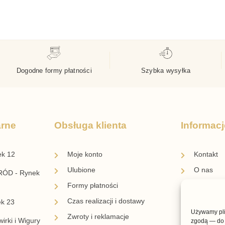
Dogodne formy płatności
Szybka wysyłka
arne
Obsługa klienta
Informacj
ek 12
Moje konto
Kontakt
Ulubione
O nas
ÓD - Rynek
Formy płatności
Blog
Czas realizacji i dostawy
Regulami
ek 23
Używamy plik
Zwroty i reklamacje
Regulami
irki i Wigury
zgodą — do 