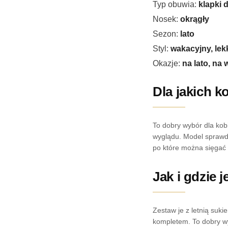
Typ obuwia:
klapki 
Nosek:
okrągły
Sezon:
lato
Styl:
wakacyjny, lek
Okazje:
na lato, na 
Dla jakich k
To dobry wybór dla kob
wyglądu. Model sprawdzi
po które można sięgać 
Jak i gdzie 
Zestaw je z letnią suk
kompletem. To dobry wyb