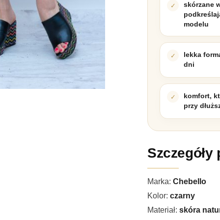
skórzane 
podkreślaj
modelu
lekka form
dni
komfort, k
przy dłuż
Szczegóły 
Marka:
Chebello
Kolor:
czarny
Materiał:
skóra natu