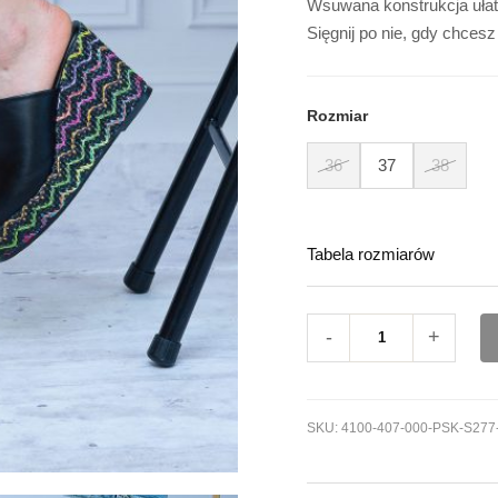
Wsuwana konstrukcja ułatw
Sięgnij po nie, gdy chcesz
Rozmiar
36
37
38
Tabela rozmiarów
-
+
SKU:
4100-407-000-PSK-S277