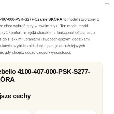
00-407-000-PSK-S277-Czarne SKÓRA
to model stworzony z
óre chcą wybrać buty w swoim stylu. Ten model marki
zyć komfort i miejski charakter z funkcjonalnością na co
z go z lekkimi ubraniami i swobodniejszymi dodatkami.
łatwia szybkie zakładanie i pasuje do luźniejszych
ie, gdy chcesz dodać całości wyrazistości.
ebello 4100-407-000-PSK-S277-
KÓRA
jsze cechy