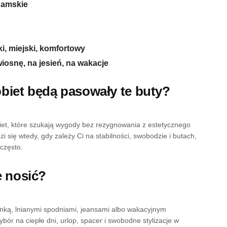
damskie
ki, miejski, komfortowy
wiosnę, na jesień, na wakacje
obiet będą pasowały te buty?
iet, które szukają wygody bez rezygnowania z estetycznego
 się wtedy, gdy zależy Ci na stabilności, swobodzie i butach,
często.
je nosić?
ienką, lnianymi spodniami, jeansami albo wakacyjnym
ór na ciepłe dni, urlop, spacer i swobodne stylizacje w