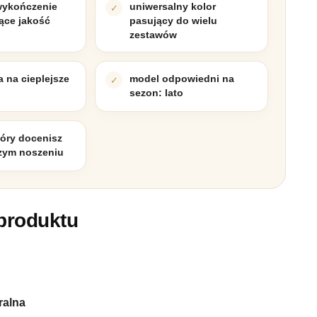
wykończenie
uniwersalny kolor
ące jakość
pasujący do wielu
zestawów
a na cieplejsze
model odpowiedni na
sezon: lato
tóry docenisz
szym noszeniu
produktu
ralna