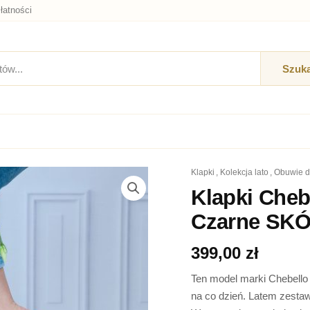
łatności
Szuka
klapki
,
kolekcja lato
,
obuwie 
ilość
Klapki
Klapki Cheb
Chebello
Czarne SK
4100-
407-
000-
399,00
zł
PSK-
S277-
Ten model marki Chebello 
Czarne
na co dzień. Latem zestaw
SKÓRA