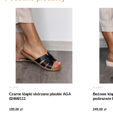
KLAPKI
KLAPKI
Czarne klapki skórzane płaskie AGA
Beżowe klap
02466/111
podeszwie I
199,00
zł
249,00
zł