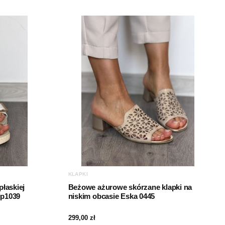
KLAPKI
płaskiej
Beżowe ażurowe skórzane klapki na
ip1039
niskim obcasie Eska 0445
299,00
zł