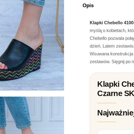
Opis
Klapki Chebello 41
myślą o kobietach, kt
Chebello pozwala połąc
dzień. Latem zestawis
Wsuwana konstrukcja u
zestawów. Sięgnij po n
Klapki Ch
Czarne S
Najważnie