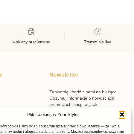
4 sklepy stacjonarne
Transmisje live
e
Newsletter
Zapisz się i bądź z nami na bieżąco.
Otrzymuj informacje o nowościach,
promocjach i inspiracjach
przygotowanych przez Your Style.
Pliki cookies w Your Style
n sklepu
ów cookies, aby sklep Your Style działał prawidłowo, a także — za Twoją
n voucherów
analizy ruchu i ulepszania działania strony. Możesz zaakceptować wszystkie